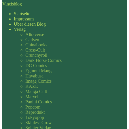
Vincisblog
Startseite
Impressum
Über diesen Blog
Verlag
Altraverse
Carlsen
Chinabooks
Cross-Cult
Crunchyroll
Dark Horse Comics
DC Comics
Egmont Manga
Hayabusa
Image Comics
KAZÉ
Manga Cult
Marvel
Panini Comics
Popcom
Reprodukt
Tokyopop
Skinless Crow
Splitter Verlag