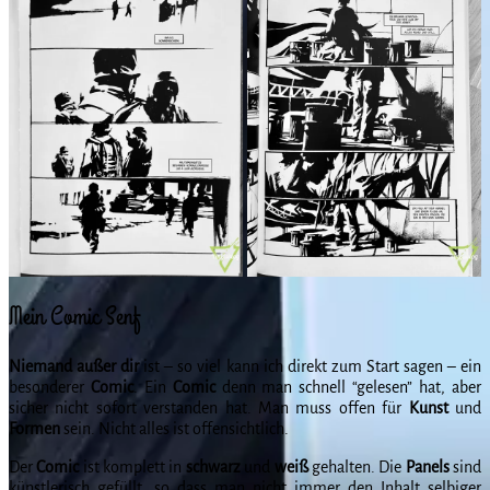
Mein Comic Senf
Niemand außer dir
ist – so viel kann ich direkt zum Start sagen – ein
besonderer
Comic
. Ein
Comic
denn man schnell “gelesen” hat, aber
sicher nicht sofort verstanden hat. Man muss offen für
Kunst
und
Formen
sein. Nicht alles ist offensichtlich.
Der
Comic
ist komplett in
schwarz
und
weiß
gehalten. Die
Panels
sind
künstlerisch gefüllt, so dass man nicht immer den Inhalt selbiger