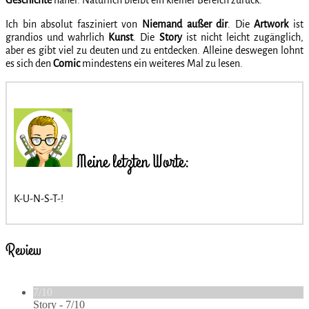
Geschichte
näher. Natürlich bleibt ein kleiner Bereich
zurück.
Ich bin absolut fasziniert von
Niemand
außer
dir
. Die
Artwork
ist
grandios und wahrlich
Kunst
. Die
Story
ist nicht leicht zugänglich,
aber es gibt viel zu deuten und zu entdecken. Alleine deswegen lohnt
es sich den
Comic
mindestens ein weiteres Mal zu lesen.
Meine letzten Worte:
K-U-N-S-T-!
Review
7/10
Story -
7/10