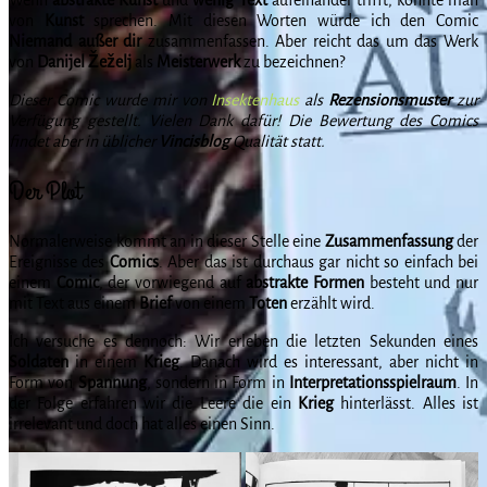
von
Kunst
sprechen. Mit diesen Worten würde ich den Comic
Niemand außer dir
zusammenfassen. Aber reicht das um das Werk
von
Danijel
Žeželj
als
Meisterwerk
zu bezeichnen?
Dieser Comic wurde mir von
Insektenhaus
als
Rezensionsmuster
zur
Verfügung gestellt. Vielen Dank dafür! Die Bewertung des Comics
findet aber in üblicher
Vincisblog
Qualität statt.
Der Plot
Normalerweise kommt an in dieser Stelle eine
Zusammenfassung
der
Ereignisse des
Comics
. Aber das ist durchaus gar nicht so einfach bei
einem
Comic
, der vorwiegend auf
abstrakte
Formen
besteht und nur
mit Text aus einem
Brief
von einem
Toten
erzählt wird.
Ich versuche es dennoch: Wir erleben die letzten Sekunden eines
Soldaten
in einem
Krieg
. Danach wird es interessant, aber nicht in
Form von
Spannung
, sondern in Form in
Interpretationsspielraum
. In
der Folge erfahren wir die Leere die ein
Krieg
hinterlässt. Alles ist
irrelevant und doch hat alles einen Sinn.