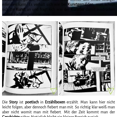
erkennen kann. Es verhält sich wie bei
Kunstgemälden
, man schaut
sich die
Kunst
an und fragt sich was der
Künstler
damit ausdrücken
wollte. Fachsimpeln inklusive.
Die
Story
ist
poetisch
in
Erzählboxen
erzählt. Man kann hier nicht
leicht folgen, aber dennoch fiebert man mit. So richtig klar weiß man
aber nicht womit man mit fiebert. Mit der Zeit kommt man der