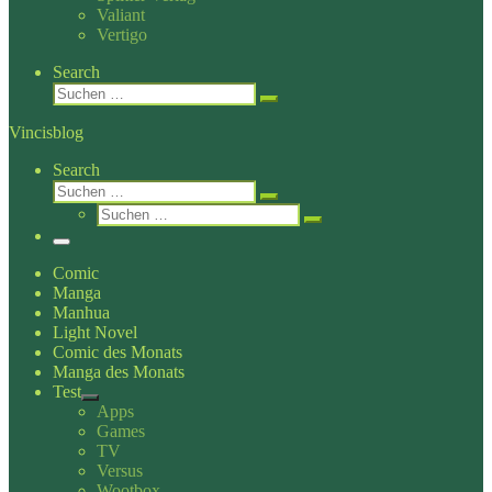
Valiant
Vertigo
Search
Suche
Suchen …
Vincisblog
Search
Suche
Suchen …
Suche
Suchen …
Menü
Comic
Manga
Manhua
Light Novel
Comic des Monats
Manga des Monats
Test
Apps
Games
TV
Versus
Wootbox