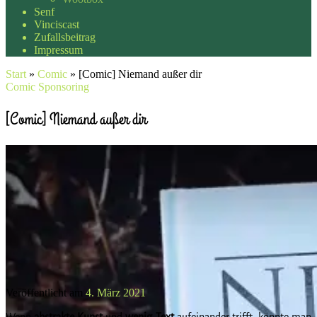
Senf
Vinciscast
Zufallsbeitrag
Impressum
Start
»
Comic
»
[Comic] Niemand außer dir
Comic
Sponsoring
[Comic] Niemand außer dir
Veröffentlicht am
4. März 2021
Wenn
abstrakte Kunst
und
wenig Text
aufeinander trifft, könnte man