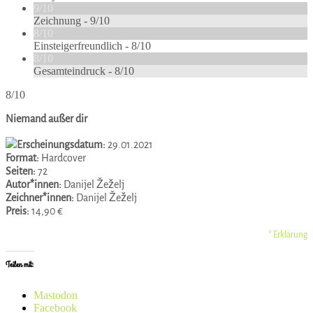
9/10
Zeichnung -
9/10
8/10
Einsteigerfreundlich -
8/10
8/10
Gesamteindruck -
8/10
8/10
Niemand außer dir
Erscheinungsdatum:
29.01.2021
Format:
Hardcover
Seiten:
72
Autor*innen:
Danijel Žeželj
Zeichner*innen:
Danijel Žeželj
Preis:
14,90 €
* Erklärung
Teilen mit:
Mastodon
Facebook