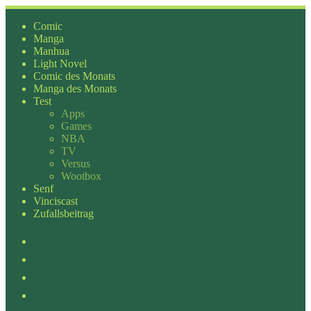
Zum
Inhalt
Comic
springen
Manga
Manhua
Light Novel
Comic des Monats
Manga des Monats
Test
Apps
Games
NBA
TV
Versus
Wootbox
Senf
Vinciscast
Zufallsbeitrag