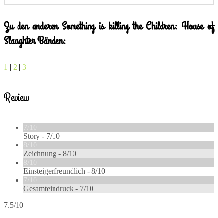
Zu den anderen Something is killing the Children: House of
Slaughter Bänden:
1
|
2
|
3
Review
7/10
Story -
7/10
8/10
Zeichnung -
8/10
8/10
Einsteigerfreundlich -
8/10
7/10
Gesamteindruck -
7/10
7.5/10