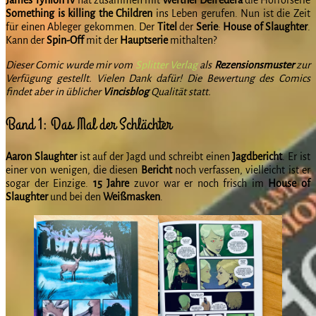
Something is killing the Children
ins Leben gerufen. Nun ist die Zeit
für einen Ableger gekommen. Der
Titel
der
Serie
:
House of Slaughter
.
Kann der
Spin-Off
mit der
Hauptserie
mithalten?
Dieser Comic wurde mir vom
Splitter Verlag
als
Rezensionsmuster
zur
Verfügung gestellt. Vielen Dank dafür! Die Bewertung des Comics
findet aber in üblicher
Vincisblog
Qualität statt.
Band 1: Das Mal der Schlächter
Aaron Slaughter
ist auf der Jagd und schreibt einen
Jagdbericht
. Er ist
einer von wenigen, die diesen
Bericht
noch verfassen, vielleicht ist er
sogar der Einzige.
15 Jahre
zuvor war er noch frisch im
House of
Slaughter
und bei den
Weißmasken
.