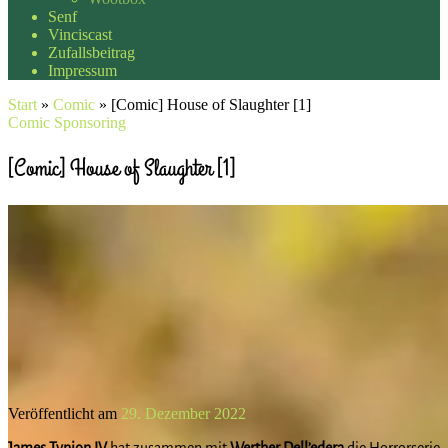
Senf
Vinciscast
Zufallsbeitrag
Impressum
Start
»
Comic
»
[Comic] House of Slaughter [1]
Comic
Sponsoring
[Comic] House of Slaughter [1]
Veröffentlicht am
29. Dezember 2022
James Tynion IV
hat zusammen mit
Werther Dell’edera
die Horrorserie