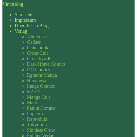
Vincisblog
Startseite
Impressum
Über diesen Blog
Verlag
Altraverse
Carlsen
Chinabooks
Cross-Cult
Crunchyroll
Dark Horse Comics
DC Comics
Egmont Manga
Hayabusa
Image Comics
KAZÉ
Manga Cult
Marvel
Panini Comics
Popcom
Reprodukt
Tokyopop
Skinless Crow
Splitter Verlag