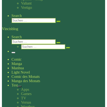
Valiant
Vertigo
Search
Suche
Suchen …
Vincisblog
Search
Suche
Suchen …
Suche
Suchen …
Menü
Comic
Manga
Manhua
Light Novel
Comic des Monats
Manga des Monats
Test
Apps
Games
TV
Versus
Wootbox