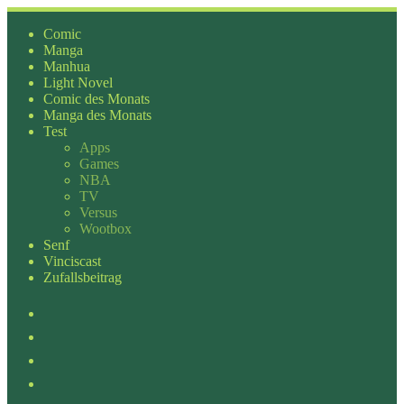
Zum
Inhalt
Comic
springen
Manga
Manhua
Light Novel
Comic des Monats
Manga des Monats
Test
Apps
Games
NBA
TV
Versus
Wootbox
Senf
Vinciscast
Zufallsbeitrag