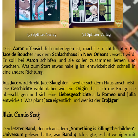
(c) Splitter Verlag
(c) Splitter Verlag
Dass
Aaron
offensichtlich unterlegen ist, macht es nicht leichter. Bis
Jace de Boucher
aus dem
Schlachthaus
in
New Orleans
versetzt wird.
Er soll bei
Aaron
schlafen und sie sollen zusammen lernen und
wachsen. Was zum Start etwas hakelig ist, entwickelt sich schnell in
eine andere Richtung.
Aus
Jace
wird direkt
Jace Slaughter
– weil er sich dem Haus anschließt.
Die
Geschichte
wirkt dabei wie ein
Origin
, bis sich die Ereignisse
überschlagen und sich eine
Liebesgeschichte
à la
Romeo und Julia
entwickelt. Was plant
Jace
eigentlich und wer ist der
Erbjäger
?
Mein Comic Senf
Den
letzten Band
, den ich aus dem
„Something is killing the children“-
Universum
gelesen hatte, war
Band 4
. Ich sagte, es hat weniger mit