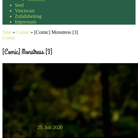
Senf
Vinciscast
Zufallsbeitrag
Impressum
Start
»
Comic
»
[Comic] Monstress [3]
Comic
[Comic] Monstress [3]
Veröffentlicht am
25. Juli 2020
Ich habe zu
Monstress
schon eine
schwierige Beziehung
. Die
Serie
ist