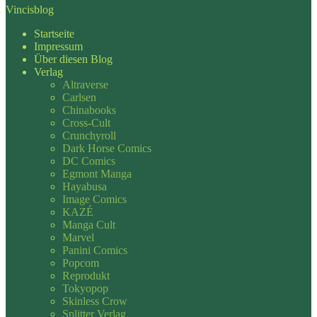
Vincisblog
Startseite
Impressum
Über diesen Blog
Verlag
Altraverse
Carlsen
Chinabooks
Cross-Cult
Crunchyroll
Dark Horse Comics
DC Comics
Egmont Manga
Hayabusa
Image Comics
KAZÉ
Manga Cult
Marvel
Panini Comics
Popcom
Reprodukt
Tokyopop
Skinless Crow
Splitter Verlag