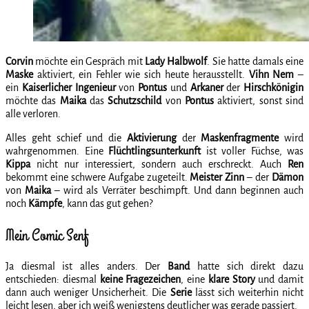
Corvin
möchte ein Gespräch mit
Lady Halbwolf
. Sie hatte damals eine
Maske
aktiviert, ein Fehler wie sich heute herausstellt.
Vihn Nem
–
ein
Kaiserlicher Ingenieur
von
Pontus
und
Arkaner
der
Hirschkönigin
möchte das
Maika
das
Schutzschild
von
Pontus
aktiviert, sonst sind
alle verloren.
Alles geht schief und die
Aktivierung
der
Maskenfragmente
wird
wahrgenommen. Eine
Flüchtlingsunterkunft
ist voller Füchse, was
Kippa
nicht nur interessiert, sondern auch erschreckt. Auch
Ren
bekommt eine schwere Aufgabe zugeteilt.
Meister Zinn
– der
Dämon
von
Maika
– wird als Verräter beschimpft. Und dann beginnen auch
noch
Kämpfe
, kann das gut gehen?
Mein Comic Senf
Ja diesmal ist alles anders. Der
Band
hatte sich direkt dazu
entschieden: diesmal
keine
Fragezeichen
, eine
klare Story
und damit
dann auch weniger Unsicherheit. Die
Serie
lässt sich weiterhin nicht
leicht lesen, aber ich weiß wenigstens deutlicher was gerade passiert.