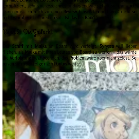
kompliziert, sehr gut gezeichnet und irgendwie gefällt sie mir auch.
Dann muss ich mich zu einen
Review
hinsetzten und weiß nicht so
recht worüber ich schreiben soll. Ist das bei
Band 3
anders?
Band 3: Die Zuflucht
Das
Schiff
mit
Maika
an Board wird verfolgt.
Syryssa
will lieber
fliehen, als
Maika
mit ihren Leuten von Board zu werfen – das würde
die
Verfolgung
zwar beenden, das
Problem
wäre aber nicht gelöst. So
reisen sie in der Folge nach
Pontus
weiter.