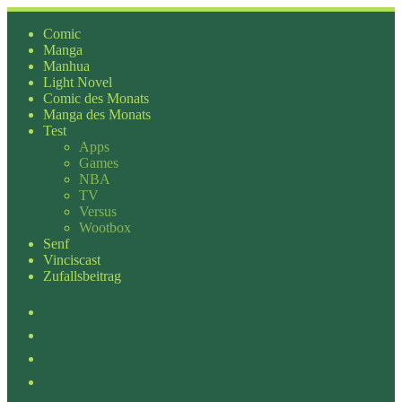
Zum
Inhalt
Comic
springen
Manga
Manhua
Light Novel
Comic des Monats
Manga des Monats
Test
Apps
Games
NBA
TV
Versus
Wootbox
Senf
Vinciscast
Zufallsbeitrag