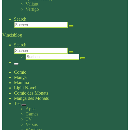
Valiant
Vertigo
Search
Suche
Suchen …
Vincisblog
Search
Suche
Suchen …
Suche
Suchen …
Menü
Comic
Manga
Manhua
Light Novel
Comic des Monats
Manga des Monats
Test
Apps
Games
TV
Versus
Wootbox