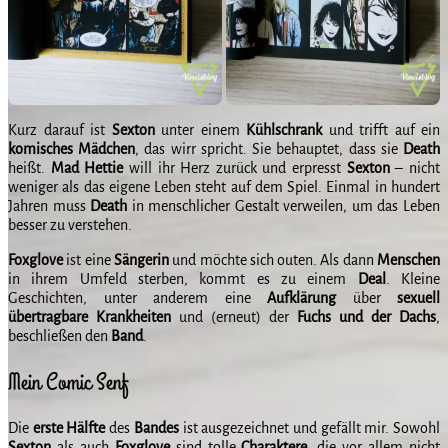
Kurz darauf ist
Sexton
unter einem
Kühlschrank
und trifft auf ein
komisches
Mädchen
, das wirr spricht. Sie behauptet, dass sie
Death
heißt.
Mad
Hettie
will ihr Herz zurück und erpresst
Sexton
– nicht
weniger als das eigene Leben steht auf dem Spiel. Einmal in hundert
Jahren muss
Death
in menschlicher Gestalt verweilen, um das Leben
besser zu verstehen.
Foxglove
ist eine
Sängerin
und möchte sich outen. Als dann
Menschen
in ihrem Umfeld sterben, kommt es zu einem
Deal
. Kleine
Geschichten, unter anderem eine
Aufklärung
über
sexuell
übertragbare
Krankheiten
und (erneut) der
Fuchs
und
der
Dachs
,
beschließen den
Band
.
Mein Comic Senf
Die
erste
Hälfte
des
Bandes
ist ausgezeichnet und gefällt mir. Sowohl
Sexton
als auch
Foxglove
sind tolle
Charaktere
, die vor allem nicht