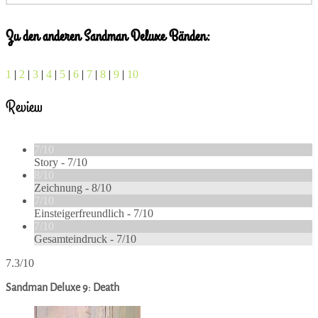
Zu den anderen Sandman Deluxe Bänden:
1
|
2
|
3
|
4
|
5
|
6
|
7
|
8
|
9
|
10
Review
7/10
Story -
7/10
8/10
Zeichnung -
8/10
7/10
Einsteigerfreundlich -
7/10
7/10
Gesamteindruck -
7/10
7.3/10
Sandman Deluxe 9: Death