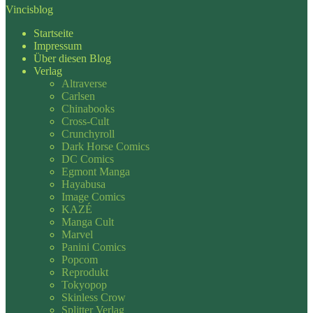
Vincisblog
Startseite
Impressum
Über diesen Blog
Verlag
Altraverse
Carlsen
Chinabooks
Cross-Cult
Crunchyroll
Dark Horse Comics
DC Comics
Egmont Manga
Hayabusa
Image Comics
KAZÉ
Manga Cult
Marvel
Panini Comics
Popcom
Reprodukt
Tokyopop
Skinless Crow
Splitter Verlag