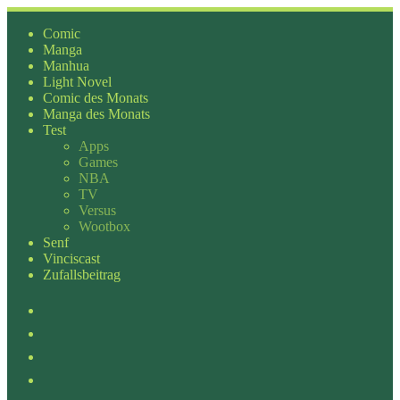
Zum
Inhalt
Comic
springen
Manga
Manhua
Light Novel
Comic des Monats
Manga des Monats
Test
Apps
Games
NBA
TV
Versus
Wootbox
Senf
Vinciscast
Zufallsbeitrag