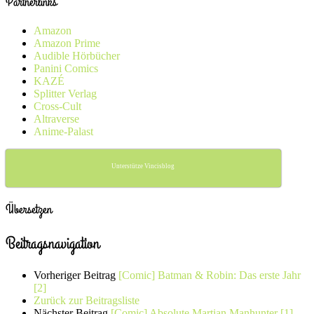
Partnerlinks
Amazon
Amazon Prime
Audible Hörbücher
Panini Comics
KAZÉ
Splitter Verlag
Cross-Cult
Altraverse
Anime-Palast
Unterstütze Vincisblog
Übersetzen
Beitragsnavigation
Vorheriger Beitrag
[Comic] Batman & Robin: Das erste Jahr
[2]
Zurück zur Beitragsliste
Nächster Beitrag
[Comic] Absolute Martian Manhunter [1]