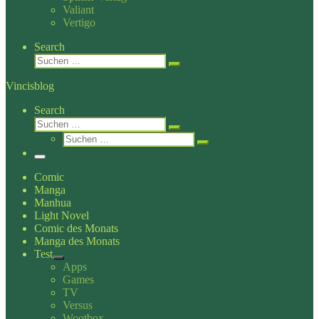
Valiant
Vertigo
Search
Suche
Suchen …
Vincisblog
Search
Suche
Suchen …
Suche
Suchen …
Menü
Comic
Manga
Manhua
Light Novel
Comic des Monats
Manga des Monats
Test
Apps
Games
TV
Versus
Wootbox