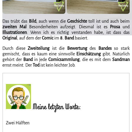
Das trübt das
Bild
, auch wenn die
Geschichte
toll ist und auch beim
zweiten
Mal
Besonderheiten aufzeigt. Diesmal ist es
Prosa
und
Illustrationen
. Wenn ich es richtig verstanden habe, ist dass das
Original
, auf dem der
Comic
im
8. Band
basiert.
Durch diese
Zweiteilung
ist die
Bewertung
des
Bandes
so stark
gemischt, dass es kaum eine sinnvolle
Einschätzung
gibt. Natürlich
gehört der
Band
in jede
Comicsammlung
, die es mit dem
Sandman
ernst meint. Der
Tod
ist kein leichter Job.
Meine letzten Worte:
Zwei Hälften