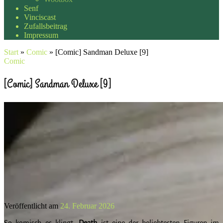
Senf
Vinciscast
Zufallsbeitrag
Impressum
Start
»
Comic
»
[Comic] Sandman Deluxe [9]
Comic
[Comic] Sandman Deluxe [9]
Veröffentlicht am
24. Februar 2026
So komisch es klingt:
Death
ist eine der beliebtesten Figuren im