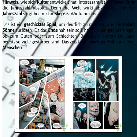
Hinweis
, wie sich
Kultur
entwickelt hat. Interessant ist bei
Seven
Sons
die
Jahreszahl
absolut. Denn die
Welt
wirkt abgerockt. Und die
Jahreszahl
sorgt bei mir für
Skepsis
. Wie kann das sein?
Das ist ein
geschicktes
Spiel
, um deutlich zu machen, was die
sieben
Söhne
auslösen. Da das
Ende
nah sein soll, hat sich viel geändert, egal
ob zum Guten oder zum Schlechten. Besonders extrem ist, dass
bereits so viele gestorben sind. Das zeigt den
abartigen
Teil
von vielen
Menschen
.