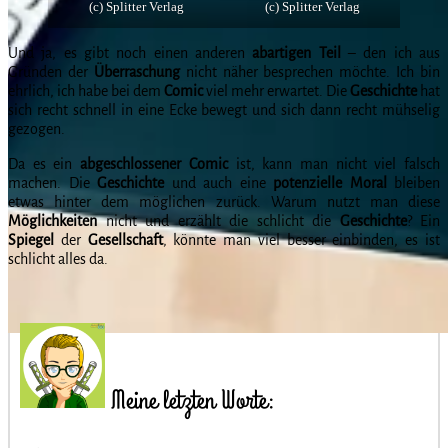
(c) Splitter Verlag
(c) Splitter Verlag
Und ja, es gibt noch einen anderen
abartigen
Teil
– den ich aus
Gründen der
Überraschung
nicht näher besprechen möchte. Ich bin
ehrlich, ich habe bei dem
Comic
viel mehr erwartet. Die
Geschichte
hat
sich recht schnell in eine Ecke bewegt und sich dann recht mühselig
gezogen.
Da es ein
abgeschlossener
Comic
ist, kann man nicht viel falsch
machen. Die
Geschichte
und auch eine
potenzielle
Moral
bleiben
etwas hinter dem möglichen zurück. Warum nutzt man diese
Möglichkeiten
nicht und erzählt die schlicht die
Geschichte
? Ein
Spiegel
der
Gesellschaft
, könnte man viel besser einbinden, es ist
schlicht alles da.
Meine letzten Worte: