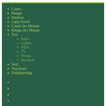
Zum
Inhalt
Comic
springen
Manga
Manhua
Light Novel
Comic des Monats
Manga des Monats
Test
Apps
Games
NBA
TV
Versus
Wootbox
Senf
Vinciscast
Zufallsbeitrag