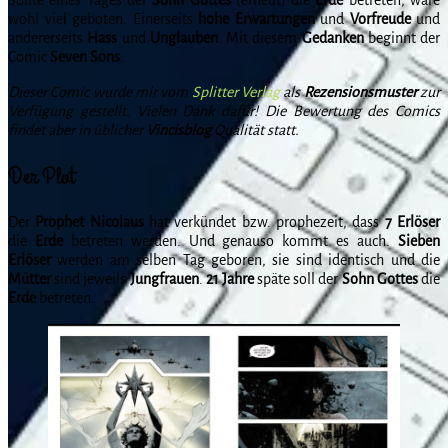
wohl viel geboten. Einerseits
hohe Erwartungen
und
Vorfreude
und
andererseits
Hass
und
Unglauben
. Mit diesem
Gedanken
beginnt der
Comic
Seven
Sons
.
Dieser Comic wurde mir vom
Splitter Verlag
als
Rezensionsmuster
zur
Verfügung gestellt. Vielen Dank dafür! Die Bewertung des Comics
findet aber in üblicher
Vincisblog
Qualität statt.
Der Plot
Der
Prophet Nicolaus
hat verkündet bzw. prophezeit, dass
7 Erlöser
die
Erde
betreten werden. Und genauso kommt es auch.
Sieben
Erlöser
werden am selben Tag geboren, sie sind identisch und die
Mütter
sind jeweils
Jungfrauen
.
21 Jahre
späte soll der
Sohn
Gottes
die
Erde
betreten.