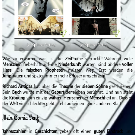
(c) Splitter Verlag
(c) Splitter Verlag
Wie zu erwarten war, ist die
Zeit
eine verrückt. Während viele
Menschen
fieberhaft auf die
Niederkunft
warten, sind andere
voller
Hass
. Die
falschen
Propheten
müssen weg. Erst werden die
Jungfrauen
und später immer mehr
Erlöser
umgebracht.
Richard
Antipas
hat über die
Theorie
der
sieben
Söhne
geschrieben.
Sein
Buch
wurde mit der
Geburt
der sieben berühmt. Und nun steht
die
Krönung
vom einzig
wahren
Herrscher
der
Menschheit
an. Dass es
der
Welt
viel schlechter geht, steht auf einem ganz anderen Blatt.
Mein Comic Senf
Jahreszahlen
in
Geschichten
geben oft einen
guten
Eindruck
und