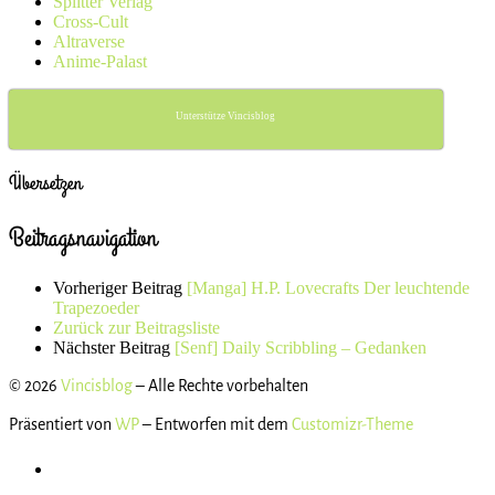
Splitter Verlag
Cross-Cult
Altraverse
Anime-Palast
Unterstütze Vincisblog
Übersetzen
Beitragsnavigation
Vorheriger Beitrag
[Manga] H.P. Lovecrafts Der leuchtende
Trapezoeder
Zurück zur Beitragsliste
Nächster Beitrag
[Senf] Daily Scribbling – Gedanken
© 2026
Vincisblog
– Alle Rechte vorbehalten
Präsentiert von
WP
– Entworfen mit dem
Customizr-Theme