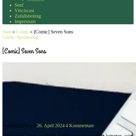
Senf
Vinciscast
Zufallsbeitrag
Impressum
Start
»
Comic
»
[Comic] Seven Sons
Comic
Sponsoring
[Comic] Seven Sons
Veröffentlicht am
26. April 2024
|
4 Kommentare
Sollte eines Tages der
Sohn Gottes
(erneut) die
Erde
betreten, wäre