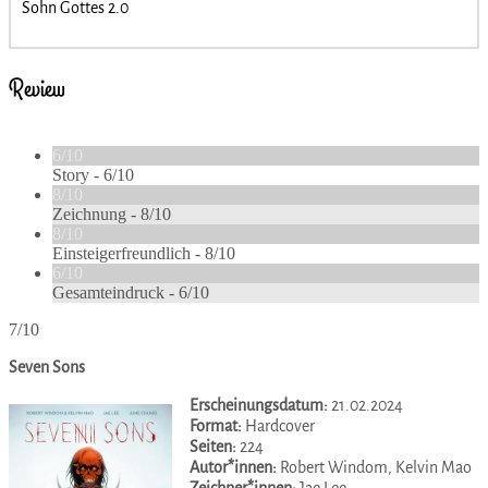
Sohn Gottes 2.0
Review
6/10
Story -
6/10
8/10
Zeichnung -
8/10
8/10
Einsteigerfreundlich -
8/10
6/10
Gesamteindruck -
6/10
7/10
Seven Sons
Erscheinungsdatum:
21.02.2024
Format:
Hardcover
Seiten:
224
Autor*innen:
Robert Windom, Kelvin Mao
Zeichner*innen:
Jae Lee