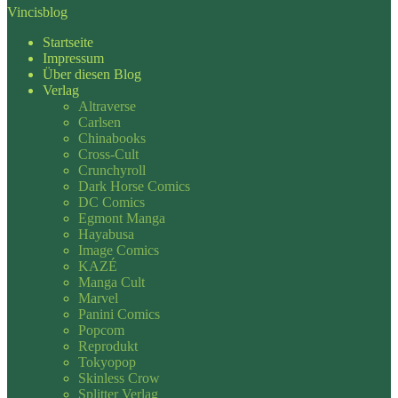
Vincisblog
Startseite
Impressum
Über diesen Blog
Verlag
Altraverse
Carlsen
Chinabooks
Cross-Cult
Crunchyroll
Dark Horse Comics
DC Comics
Egmont Manga
Hayabusa
Image Comics
KAZÉ
Manga Cult
Marvel
Panini Comics
Popcom
Reprodukt
Tokyopop
Skinless Crow
Splitter Verlag