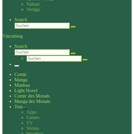
Valiant
Vertigo
Search
Suche
Suchen …
Vincisblog
Search
Suche
Suchen …
Suche
Suchen …
Menü
Comic
Manga
Manhua
Light Novel
Comic des Monats
Manga des Monats
Test
Apps
Games
TV
Versus
Wootbox