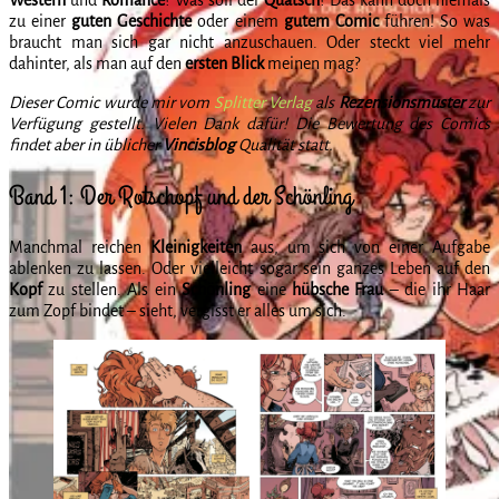
zu einer
guten
Geschichte
oder einem
gutem
Comic
führen! So was
braucht man sich gar nicht anzuschauen. Oder steckt viel mehr
dahinter, als man auf den
ersten
Blick
meinen mag?
Dieser Comic wurde mir vom
Splitter Verlag
als
Rezensionsmuster
zur
Verfügung gestellt. Vielen Dank dafür! Die Bewertung des Comics
findet aber in üblicher
Vincisblog
Qualität statt.
Band 1: Der Rotschopf und der Schönling
Manchmal reichen
Kleinigkeiten
aus, um sich von einer Aufgabe
ablenken zu lassen. Oder vielleicht sogar sein ganzes Leben auf den
Kopf
zu stellen. Als ein
Schönling
eine
hübsche
Frau
– die ihr Haar
zum Zopf bindet – sieht, vergisst er alles um sich.