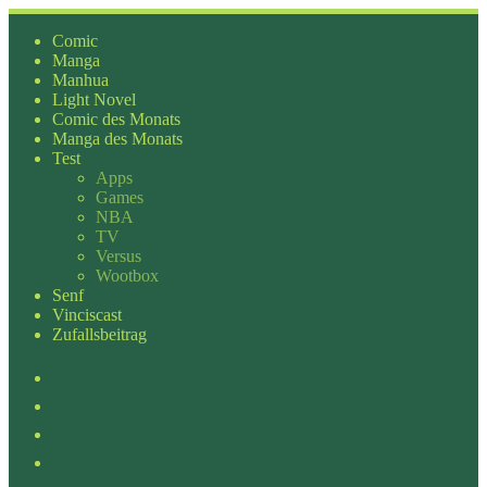
Zum
Inhalt
Comic
springen
Manga
Manhua
Light Novel
Comic des Monats
Manga des Monats
Test
Apps
Games
NBA
TV
Versus
Wootbox
Senf
Vinciscast
Zufallsbeitrag