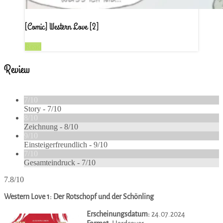
[Comic] Western Love [2]
Read
Review
7/10
Story -
7/10
8/10
Zeichnung -
8/10
9/10
Einsteigerfreundlich -
9/10
7/10
Gesamteindruck -
7/10
7.8/10
Western Love 1: Der Rotschopf und der Schönling
Erscheinungsdatum:
24.07.2024