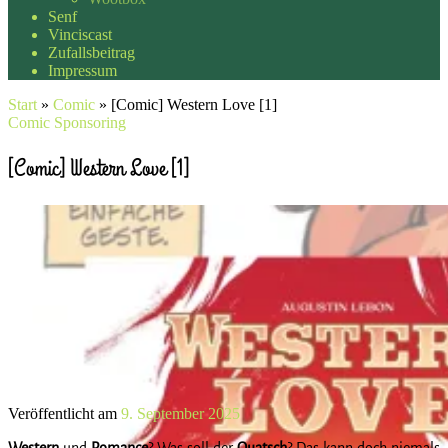
Senf
Vinciscast
Zufallsbeitrag
Impressum
Start
»
Comic
»
[Comic] Western Love [1]
Comic
Sponsoring
[Comic] Western Love [1]
Veröffentlicht am
9. September 2025
Western
und
Romance
? Was soll der
Quatsch
? Das kann doch niemals