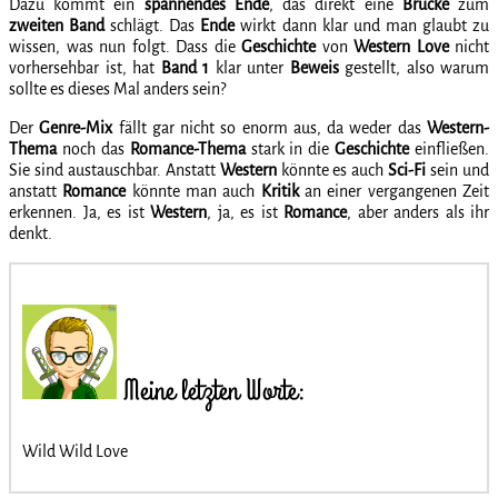
Dazu kommt ein
spannendes
Ende
, das direkt eine
Brücke
zum
zweiten
Band
schlägt. Das
Ende
wirkt dann klar und man glaubt zu
wissen, was nun folgt. Dass die
Geschichte
von
Western
Love
nicht
vorhersehbar ist, hat
Band 1
klar unter
Beweis
gestellt, also warum
sollte es dieses Mal anders sein?
Der
Genre-Mix
fällt gar nicht so enorm aus, da weder das
Western-
Thema
noch das
Romance-Thema
stark in die
Geschichte
einfließen.
Sie sind austauschbar. Anstatt
Western
könnte es auch
Sci-Fi
sein und
anstatt
Romance
könnte man auch
Kritik
an einer vergangenen Zeit
erkennen. Ja, es ist
Western
, ja, es ist
Romance
, aber anders als ihr
denkt.
Meine letzten Worte:
Wild Wild Love