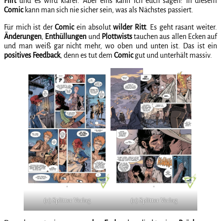
Flirt
und es wird klarer. Aber eins kann ich euch sagen: In diesem
Comic
kann man sich nie sicher sein, was als Nächstes passiert.
Für mich ist der
Comic
ein absolut
wilder
Ritt
. Es geht rasant weiter.
Änderungen
,
Enthüllungen
und
Plottwists
tauchen aus allen Ecken auf
und man weiß gar nicht mehr, wo oben und unten ist. Das ist ein
positives
Feedback
, denn es tut dem
Comic
gut und unterhält massiv.
(c) Splitter Verlag
(c) Splitter Verlag