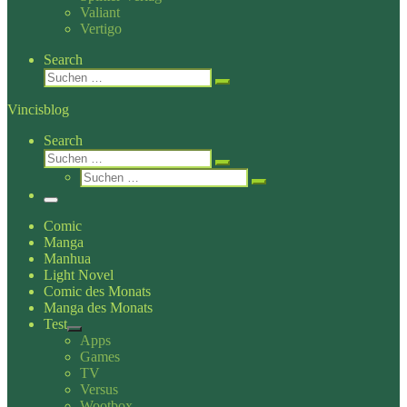
Valiant
Vertigo
Search
Suche
Suchen …
Vincisblog
Search
Suche
Suchen …
Suche
Suchen …
Menü
Comic
Manga
Manhua
Light Novel
Comic des Monats
Manga des Monats
Test
Apps
Games
TV
Versus
Wootbox