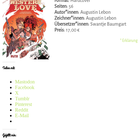
Format:
Hardcover
Seiten:
56
Autor*innen:
Augustin Lebon
Zeichner*innen:
Augustin Lebon
Übersetzer*innen:
Swantje Baumgart
Preis:
17,00 €
* Erklärung
Teilen mit:
Mastodon
Facebook
X
Tumblr
Pinterest
Reddit
E-Mail
Gefällt mir: