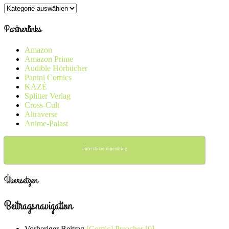
Kategorien
Partnerlinks
Amazon
Amazon Prime
Audible Hörbücher
Panini Comics
KAZÉ
Splitter Verlag
Cross-Cult
Altraverse
Anime-Palast
Unterstütze Vincisblog
Übersetzen
Beitragsnavigation
Vorheriger Beitrag
[Comic] Preacher [9]