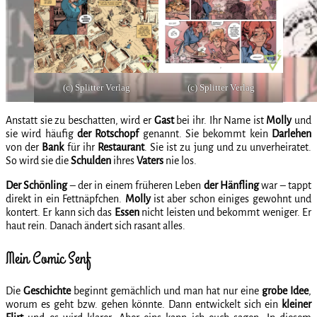
(c) Splitter Verlag
(c) Splitter Verlag
Anstatt sie zu beschatten, wird er
Gast
bei ihr. Ihr Name ist
Molly
und
sie wird häufig
der
Rotschopf
genannt. Sie bekommt kein
Darlehen
von der
Bank
für ihr
Restaurant
. Sie ist zu jung und zu unverheiratet.
So wird sie die
Schulden
ihres
Vaters
nie los.
Der
Schönling
– der in einem früheren Leben
der
Hänfling
war – tappt
direkt in ein Fettnäpfchen.
Molly
ist aber schon einiges gewohnt und
kontert. Er kann sich das
Essen
nicht leisten und bekommt weniger. Er
haut rein. Danach ändert sich rasant alles.
Mein Comic Senf
Die
Geschichte
beginnt gemächlich und man hat nur eine
grobe
Idee
,
worum es geht bzw. gehen könnte. Dann entwickelt sich ein
kleiner