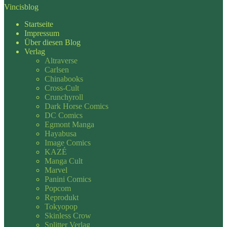
Vincisblog
Startseite
Impressum
Über diesen Blog
Verlag
Altraverse
Carlsen
Chinabooks
Cross-Cult
Crunchyroll
Dark Horse Comics
DC Comics
Egmont Manga
Hayabusa
Image Comics
KAZÉ
Manga Cult
Marvel
Panini Comics
Popcom
Reprodukt
Tokyopop
Skinless Crow
Splitter Verlag