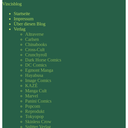
Vincisblog
Startseite
Impressum
Über diesen Blog
Verlag
Altraverse
Carlsen
Chinabooks
Cross-Cult
Crunchyroll
Dark Horse Comics
DC Comics
Egmont Manga
Hayabusa
Image Comics
KAZÉ
Manga Cult
Marvel
Panini Comics
Popcom
Reprodukt
Tokyopop
Skinless Crow
Splitter Verlag