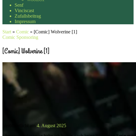
Senf
Vinciscast
Zufallsbeitrag
Impressum
Start
»
Comic
»
[Comic] Wolverine [1]
Comic
Sponsoring
[Comic] Wolverine [1]
Veröffentlicht am
4. August 2025
Überraschenderweise habe ich bisher noch keine
Wolverine
Serie
mit