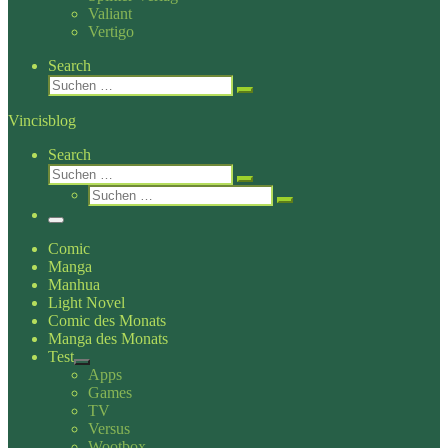
Valiant
Vertigo
Search
Suche
Suchen …
Vincisblog
Search
Suche
Suchen …
Suche
Suchen …
Menü
Comic
Manga
Manhua
Light Novel
Comic des Monats
Manga des Monats
Test
Apps
Games
TV
Versus
Wootbox