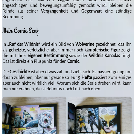
angeschlagen und bewegungsunfähig gemacht wird, bleiben die
Feinde aus seiner
Vergangenheit
und
Gegenwart
eine ständige
Bedrohung.
Mein Comic Senf
In
„Ruf der Wildnis“
wird ein Bild von
Wolverine
gezeichnet, das ihn
als
gehetzte
,
verletzliche
, aber immer noch
kämpferische
Figur
zeigt,
die mit ihrer
eigenen
Bestimmung
sowie der
Wildnis
Kanadas
ringt.
Das ist direkt ein Pluspunkt für den
Comic
.
Die
Geschichte
ist aber etwas zäh und zieht sich. Es passiert genug um
daran zubleiben, aber nur gerade so. Für
5 Hefte
passiert zwar einiges
aber auch nicht wirklich viel. Worum sich die Serie drehen wird, kann
man nur erahnen, da ist definitiv noch Luft nach oben.