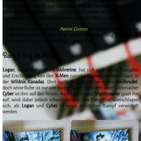
Logan
gelesen. Zeit wird es. Der Name
Saladin
Ahmed
ist für mich ein
guter
Autor
der einen vielleicht spannend
Comic
versprechen könnte.
Also warum nicht mal hineinschauen und dem
Ruf
der
Wildnis
folgen.
Dieser Comic wurde mir von
Panini Comics
als
Rezensionsmuster
zur
Verfügung gestellt. Vielen Dank dafür! Die Bewertung des Comics
findet aber in üblicher
Vincisblog
Qualität statt.
Band 1: Ruf der Wildnis
Logan
, besser bekannt als
Wolverine
, hat sich nach vielen Kämpfen
und Erschöpfung von den
X-Men
zurückgezogen und lebt einsam in
der
Wildnis
Kanadas
. Dort sucht er Zuflucht bei einem
Wolfsrudel
,
doch seine Ruhe ist nur von kurzer Dauer, denn sein alter Widersacher
Cyber
ist ihm auf den Fersen. Auch sein Freund
Nightcrawler
spürt ihn
auf, wird dabei jedoch schwer verletzt. Die Ereignisse überschlagen
sich, als
Logan
und
Cyber
in einen erbitterten Kampf verwickelt
werden.