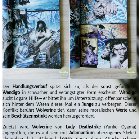
Der
Handlungsverlauf
spitzt sich zu, als der sonst gefürchtete
Wendigo
in schwacher und verängstigter Form erscheint.
Wendigo
sucht Logans Hilfe – er bittet ihn um Unterstützung, offenbar scheint
sich hinter dem Wesen dieses Mal ein
Junge
zu verbergen. Dieser
Konflikt berührt
Wolverine
tief, denn seine moralischen
Werte
und
sein
Beschützerinstinkt
werden herausgefordert.
Zuletzt wird
Wolverine
von
Lady
Deathstrike
(Yuriko Oyama)
angegriffen, die es auf sein mit
Adamantium
überzogenes Skelett
abgesehen hat. Während
Logan
durch diese Attacke schwer