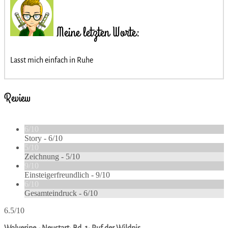
Meine letzten Worte:
Lasst mich einfach in Ruhe
Review
6/10
Story -
6/10
5/10
Zeichnung -
5/10
9/10
Einsteigerfreundlich -
9/10
6/10
Gesamteindruck -
6/10
6.5/10
Wolverine - Neustart: Bd. 1: Ruf der Wildnis