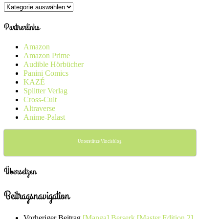
Kategorien
Partnerlinks
Amazon
Amazon Prime
Audible Hörbücher
Panini Comics
KAZÉ
Splitter Verlag
Cross-Cult
Altraverse
Anime-Palast
Unterstütze Vincisblog
Übersetzen
Beitragsnavigation
Vorheriger Beitrag
[Manga] Berserk [Master Edition 2]