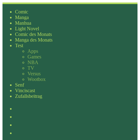
Zum
Inhalt
Comic
springen
Manga
Manhua
Light Novel
Comic des Monats
Manga des Monats
Test
Apps
Games
NBA
TV
Versus
Wootbox
Senf
Vinciscast
Zufallsbeitrag