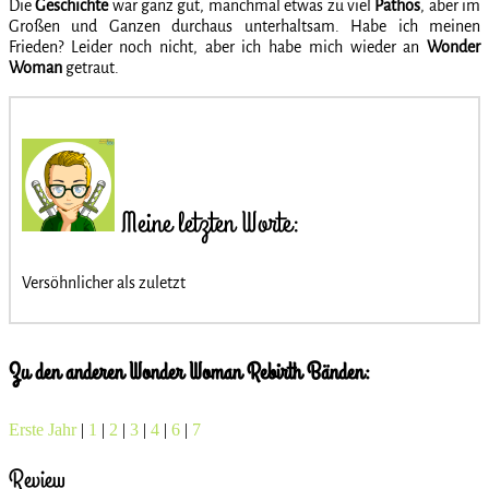
Die
Geschichte
war ganz gut, manchmal etwas zu viel
Pathos
, aber im
Großen und Ganzen durchaus unterhaltsam. Habe ich meinen
Frieden? Leider noch nicht, aber ich habe mich wieder an
Wonder
Woman
getraut.
Meine letzten Worte:
Versöhnlicher als zuletzt
Zu den anderen Wonder Woman Rebirth Bänden:
Erste Jahr
|
1
|
2
|
3
|
4
|
6
|
7
Review