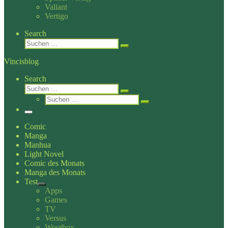
Valiant
Vertigo
Search
Suche
Suchen …
Vincisblog
Search
Suche
Suchen …
Suche
Suchen …
Menü
Comic
Manga
Manhua
Light Novel
Comic des Monats
Manga des Monats
Test
Apps
Games
TV
Versus
Wootbox