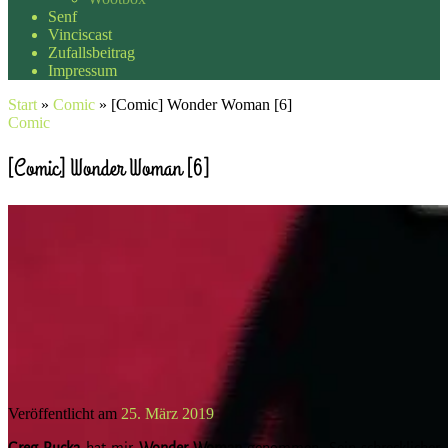
Senf
Vinciscast
Zufallsbeitrag
Impressum
Start
»
Comic
»
[Comic] Wonder Woman [6]
Comic
[Comic] Wonder Woman [6]
Veröffentlicht am
25. März 2019
Greg Rucka
hat mir
Wonder Woman
genommen. Sein schrecklicher