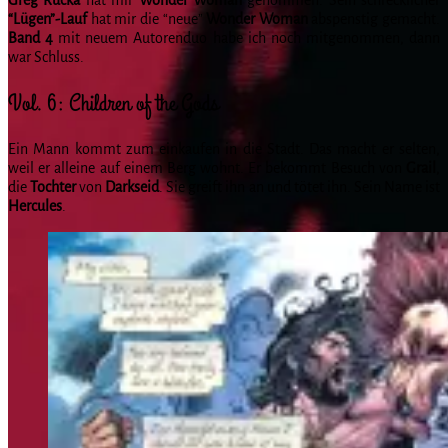
“Lügen”-Lauf
hat mir die “neue”
Wonder Woman
abspenstig gemacht.
Band 4
mit neuem Autorenduo habe ich noch mitgenommen, dann
war Schluss.
Vol. 6: Children of the Gods
Ein Mann kommt zum einkaufen in die Stadt. Das macht er selten,
weil er alleine auf einem Berg wohnt. Er bekommt Besuch von
Grail
,
die
Tochter
von
Darkseid
. Sie greift ihn an und tötet ihn. Sein Name ist
Hercules
.