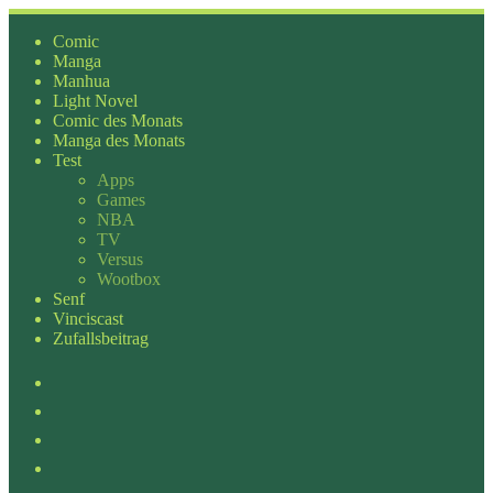
Zum
Inhalt
Comic
springen
Manga
Manhua
Light Novel
Comic des Monats
Manga des Monats
Test
Apps
Games
NBA
TV
Versus
Wootbox
Senf
Vinciscast
Zufallsbeitrag