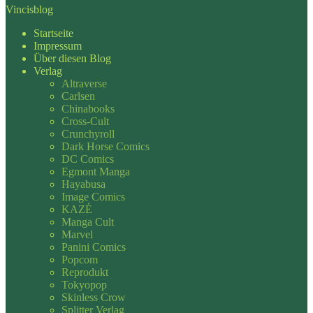
Vincisblog
Startseite
Impressum
Über diesen Blog
Verlag
Altraverse
Carlsen
Chinabooks
Cross-Cult
Crunchyroll
Dark Horse Comics
DC Comics
Egmont Manga
Hayabusa
Image Comics
KAZÉ
Manga Cult
Marvel
Panini Comics
Popcom
Reprodukt
Tokyopop
Skinless Crow
Splitter Verlag