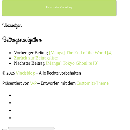
Unterstütze Vincisblog
Übersetzen
Beitragsnavigation
Vorheriger Beitrag
[Manga] The End of the World [4]
Zurück zur Beitragsliste
Nächster Beitrag
[Manga] Tokyo Ghoul:re [3]
© 2026
Vincisblog
– Alle Rechte vorbehalten
Präsentiert von
WP
– Entworfen mit dem
Customizr-Theme