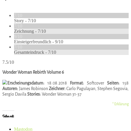
7/10
Story -
7/10
7/10
Zeichnung -
7/10
9/10
Einsteigerfreundlich -
9/10
7/10
Gesamteindruck -
7/10
7.5/10
Wonder Woman Rebirth Volume 6
Erscheinungsdatum:
18.08.2018
Format:
Softcover
Seiten:
158
Autoren:
James Robinson
Zeichner:
Carlo Pagulayan, Stephen Segovia,
Sergio Davila
Stories:
Wonder Woman 31-37
* Erklärung
Teilen mit:
Mastodon