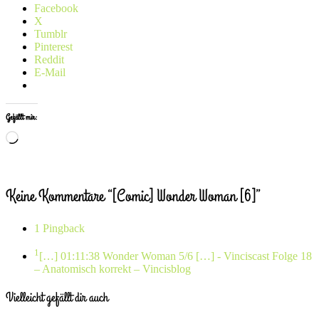
Facebook
X
Tumblr
Pinterest
Reddit
E-Mail
Gefällt mir:
Wird
geladen …
Keine Kommentare “[Comic] Wonder Woman [6]”
1 Pingback
1
[…] 01:11:38 Wonder Woman 5/6 […]
- Vinciscast Folge 18
– Anatomisch korrekt – Vincisblog
Vielleicht gefällt dir auch