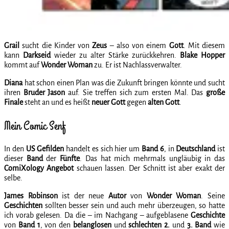
Grail
sucht die Kinder von
Zeus
– also von einem
Gott
. Mit diesem
kann
Darkseid
wieder zu alter Stärke zurückkehren.
Blake Hopper
kommt auf
Wonder Woman
zu. Er ist Nachlassverwalter.
Diana
hat schon einen Plan was die Zukunft bringen könnte und sucht
ihren
Bruder Jason
auf. Sie treffen sich zum ersten Mal. Das
große
Finale
steht an und es heißt
neuer Gott
gegen
alten
Gott
.
Mein Comic Senf
In den
US Gefilden
handelt es sich hier um
Band 6
, in
Deutschland
ist
dieser
Band
der
Fünfte
. Das hat mich mehrmals ungläubig in das
ComiXology Angebot
schauen lassen. Der Schnitt ist aber exakt der
selbe.
James Robinson
ist der neue
Autor
von
Wonder
Woman
. Seine
Geschichten
sollten besser sein und auch mehr überzeugen, so hatte
ich vorab gelesen. Da die – im Nachgang – aufgeblasene
Geschichte
von
Band 1
, von den
belanglosen
und
schlechten
2.
und
3. Band
wie