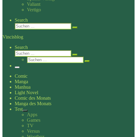
Valiant
Vertigo
Search
Suche
Suchen …
Vincisblog
Search
Suche
Suchen …
Suche
Suchen …
Menü
Comic
Manga
Manhua
Light Novel
Comic des Monats
Manga des Monats
Test
Apps
Games
TV
Versus
Wootbox