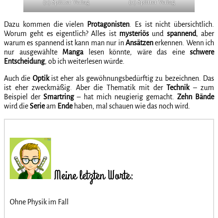
(c) Splitter Verlag
(c) Splitter Verlag
Dazu kommen die vielen
Protagonisten
. Es ist nicht übersichtlich.
Worum geht es eigentlich? Alles ist
mysteriös
und
spannend
, aber
warum es spannend ist kann man nur in
Ansätzen
erkennen. Wenn ich
nur ausgewählte
Manga
lesen könnte, wäre das eine
schwere
Entscheidung
, ob ich weiterlesen würde.
Auch die
Optik
ist eher als gewöhnungsbedürftig zu bezeichnen. Das
ist eher zweckmäßig. Aber die Thematik mit der
Technik
– zum
Beispiel der
Smartring
– hat mich neugierig gemacht.
Zehn
Bände
wird die
Serie
am
Ende
haben, mal schauen wie das noch wird.
Meine letzten Worte:
Ohne Physik im Fall