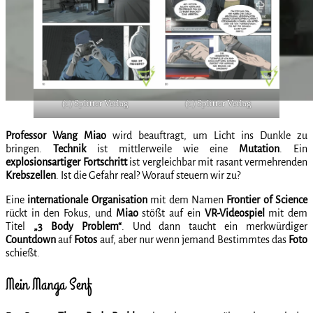
(c) Splitter Verlag
(c) Splitter Verlag
Professor Wang Miao
wird beauftragt, um Licht ins Dunkle zu
bringen.
Technik
ist mittlerweile wie eine
Mutation
. Ein
explosionsartiger
Fortschritt
ist vergleichbar mit rasant vermehrenden
Krebszellen
. Ist die Gefahr real? Worauf steuern wir zu?
Eine
internationale
Organisation
mit dem Namen
Frontier of Science
rückt in den Fokus, und
Miao
stößt auf ein
VR-Videospiel
mit dem
Titel
„3 Body Problem“
. Und dann taucht ein merkwürdiger
Countdown
auf
Fotos
auf, aber nur wenn jemand Bestimmtes das
Foto
schießt.
Mein Manga Senf