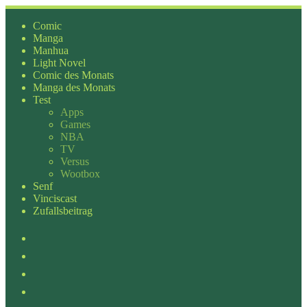
Zum
Inhalt
Comic
springen
Manga
Manhua
Light Novel
Comic des Monats
Manga des Monats
Test
Apps
Games
NBA
TV
Versus
Wootbox
Senf
Vinciscast
Zufallsbeitrag