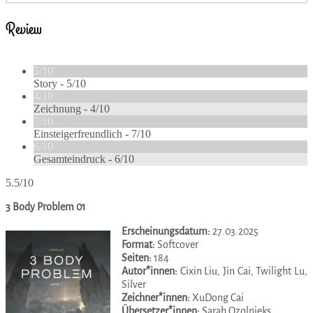
Review
5/10
Story -
5/10
4/10
Zeichnung -
4/10
7/10
Einsteigerfreundlich -
7/10
6/10
Gesamteindruck -
6/10
5.5/10
3 Body Problem 01
Erscheinungsdatum:
27.03.2025
Format:
Softcover
Seiten:
184
Autor*innen:
Cixin Liu, Jin Cai, Twilight Lu,
Silver
Zeichner*innen:
XuDong Cai
Übersetzer*innen:
Sarah Ozolnieks