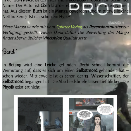
Name. Der Autor ist
Cixin
Liu
, der ebenfalls einen bekannten Namen
hat. Aus diesem
Buch
ist ein
Manga
geworden (und mittlerweile eine
Netflix-Serie). Ist das schon ein Hype?
Diese Manga wurde mir vom
Splitter Verlag
als
Rezensionsmuster
zur
Verfügung gestellt. Vielen Dank dafür! Die Bewertung des Manga
findet aber in üblicher
Vincisblog
Qualität statt.
Band 1
In
Beijing
wird eine
Leiche
gefunden. Recht schnell kommt die
Vermutung auf, dass es sich um einen
Selbstmord
gehandelt hat –
schon wieder. Mittlerweile ist es schon der
13. Wissenschaftler
, der
Selbstmord
begangen hat. Die Abschiedsbriefe lassen tief blicken: Die
Physik
existiert nicht.