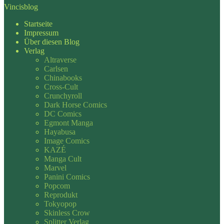
Vincisblog
Startseite
Impressum
Über diesen Blog
Verlag
Altraverse
Carlsen
Chinabooks
Cross-Cult
Crunchyroll
Dark Horse Comics
DC Comics
Egmont Manga
Hayabusa
Image Comics
KAZÉ
Manga Cult
Marvel
Panini Comics
Popcom
Reprodukt
Tokyopop
Skinless Crow
Splitter Verlag