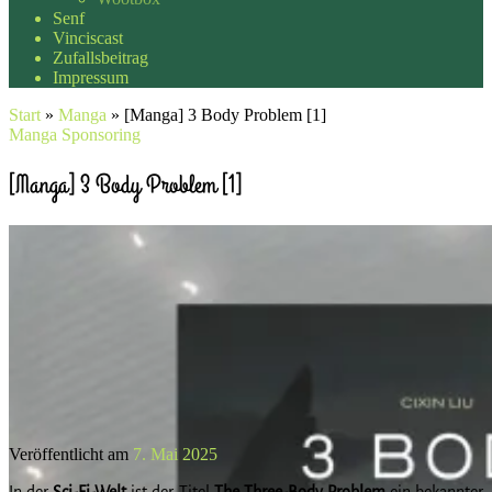
Senf
Vinciscast
Zufallsbeitrag
Impressum
Start
»
Manga
»
[Manga] 3 Body Problem [1]
Manga
Sponsoring
[Manga] 3 Body Problem [1]
Veröffentlicht am
7. Mai 2025
In der
Sci-Fi-Welt
ist der Titel
The Three-Body Problem
ein bekannter