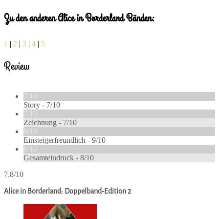
Zu den anderen Alice in Borderland Bänden:
1
|
2
|
3
|
4
|
5
Review
7/10
Story -
7/10
7/10
Zeichnung -
7/10
9/10
Einsteigerfreundlich -
9/10
8/10
Gesamteindruck -
8/10
7.8/10
Alice in Borderland: Doppelband-Edition 2