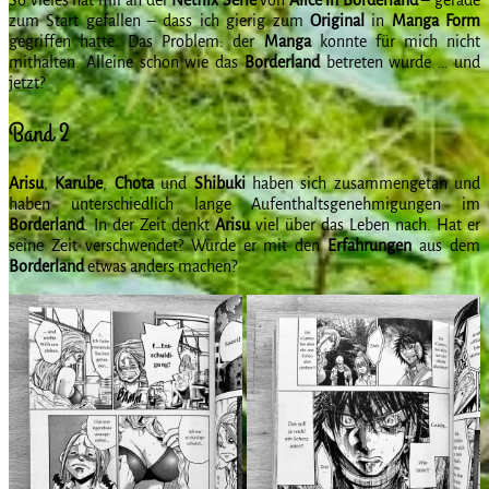
zum Start gefallen – dass ich gierig zum
Original
in
Manga Form
gegriffen hatte. Das Problem: der
Manga
konnte für mich nicht
mithalten. Alleine schon wie das
Borderland
betreten wurde … und
jetzt?
Band 2
Arisu
,
Karube
,
Chota
und
Shibuki
haben sich zusammengetan und
haben unterschiedlich lange Aufenthaltsgenehmigungen im
Borderland
. In der Zeit denkt
Arisu
viel über das Leben nach. Hat er
seine Zeit verschwendet? Würde er mit den
Erfahrungen
aus dem
Borderland
etwas anders machen?