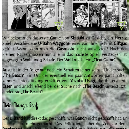
Wir bekommen das erste Game von
Shibuki
zu Gesicht, ein
Herz 2
Spiel. Verschiedene
U-Bahn Waggons
, einer von ihnen ist mit
Giftgas
gefüllt. Wann kann man die
Gasmaske
nicht aufsetzten? Nach der
kleinen Pause müssen nun alle in das nächste Spiel. Verstecken ist
angesagt.
1 Wolf
und
3 Schafe
. Der
Wolf
macht ein
„Clear Game“
.
Arisu
ist in der Folge nur noch ein
Schatten
seiner selbst. Und er sucht
„The Beach“
. Ein Ort, der eventuell ein paar Antworten parat halten
könnte. Unterstützung erhält er von
Yuzuha Usagi
, die ihn erst mit
Essen
und anschließend bei der Suche nach
„The Beach“
unterstützt.
Finden sie
„The Beach“
?
Mein Manga Senf
Der
2. Band
hat direkt das geschafft, was
Band 1
nicht geschafft hat. Er
hat Lust auf mehr gemacht. Das Reflektieren über die Zeit vor dem