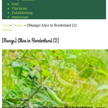
Senf
Vinciscast
Zufallsbeitrag
Impressum
Start
»
Manga
»
[Manga] Alice in Borderland [2]
Manga
[Manga] Alice in Borderland [2]
Veröffentlicht am
16. August 2023
So vieles hat mir an der
Netflix Serie
von
Alice in Borderland
– gerade