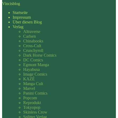
Vincisblog
Startseite
Impressum
Über diesen Blog
Verlag
Altraverse
Carlsen
Chinabooks
Cross-Cult
Crunchyroll
Dark Horse Comics
DC Comics
Egmont Manga
Hayabusa
Image Comics
KAZÉ
Manga Cult
Marvel
Panini Comics
Popcom
Reprodukt
Tokyopop
Skinless Crow
Splitter Verlag