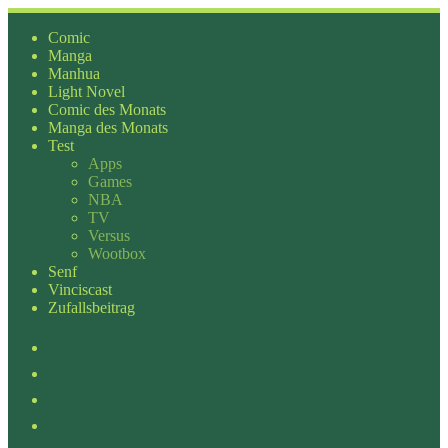
Zum
Inhalt
Comic
springen
Manga
Manhua
Light Novel
Comic des Monats
Manga des Monats
Test
Apps
Games
NBA
TV
Versus
Wootbox
Senf
Vinciscast
Zufallsbeitrag