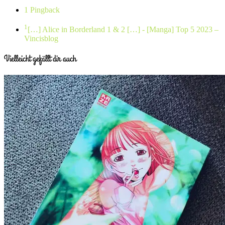
1 Pingback
1
[…] Alice in Borderland 1 & 2 […]
- [Manga] Top 5 2023 –
Vincisblog
Vielleicht gefällt dir auch