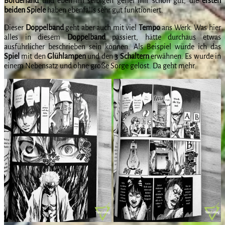
Borderland
und eben im selbigen gefiel mir schon gut, die
ersten
beiden Spiele
haben ebenfalls sehr gut funktioniert.
Dieser
Doppelband
geht aber auch mit viel
Tempo
ans Werk. Was hier
alles in diesem
Doppelband
passiert, hätte durchaus etwas
ausführlicher beschrieben sein können. Als Beispiel würde ich das
Spiel
mit den
Glühlampen
und den
3 Schaltern
erwähnen. Es wurde in
einem Nebensatz und ohne große Sorge gelöst. Da geht mehr.