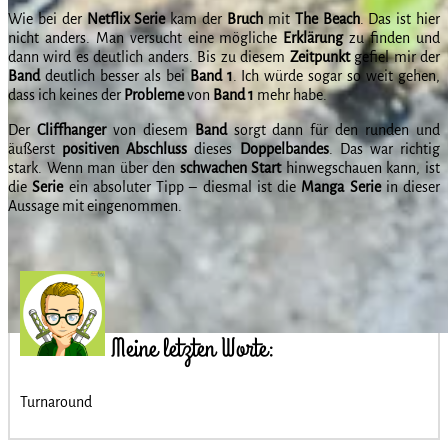
Wie bei der
Netflix Serie
kam der
Bruch
mit
The Beach
. Das ist hier
nicht anders. Man versucht eine mögliche
Erklärung
zu finden und
dann wird es deutlich anders. Bis zu diesem
Zeitpunkt
gefiel mir der
Band
deutlich besser als bei
Band 1
. Ich würde sogar so weit gehen,
dass ich keines der
Probleme
von
Band 1
mehr habe.
Der
Cliffhanger
von diesem
Band
sorgt dann für den runden und
äußerst
positiven Abschluss
dieses
Doppelbandes
. Das war richtig
stark. Wenn man über den
schwachen Start
hinwegschauen kann, ist
die
Serie
ein absoluter Tipp – diesmal ist die
Manga Serie
in dieser
Aussage mit eingenommen.
Meine letzten Worte:
Turnaround