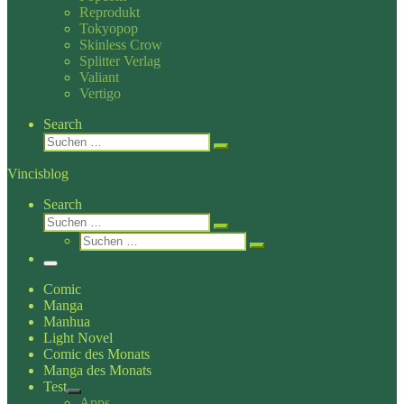
Reprodukt
Tokyopop
Skinless Crow
Splitter Verlag
Valiant
Vertigo
Search
Suche
Suchen …
Vincisblog
Search
Suche
Suchen …
Suche
Suchen …
Menü
Comic
Manga
Manhua
Light Novel
Comic des Monats
Manga des Monats
Test
Apps