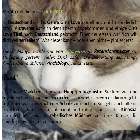
Veröffentlicht am
10. Juli 2019
In
Deutschland
ist das
Genre Girls Love
aktuell noch nicht sonderlich
groß.
Altraverse
hat sich dem Thema angekommen und einige
Girls
Love Titel
nach
Deutschland
gebracht. Einer der ersten war
“Ich will
dich weinen sehen”
. Was dieser kann – oder eben nicht – gibt es jetzt.
Dieser Manga wurde mir von
Altraverse
als
Rezensionsmuster
zur
Verfügung gestellt. Vielen Dank dafür! Die Bewertung des Manga
findet aber in üblicher
Vincisblog
Qualität statt.
Band 1
Ein
braves Mädchen
ist unserer
Hauptprotagonistin
. Sie lernt viel und
macht sich nicht viel aus
Freunden
– zumindest wenn es darum geht,
mit ihnen was außerhalb der
Schule
zu machen. Sie geht auch alleine
ins
Kino
– da ist es so entspannt und ruhig. Dort ist der
Kinosaal
komplett leer, bis ein
rebellisches Mädchen
aus ihrer Klasse, die
ständig schwänzt, dazu kommt.