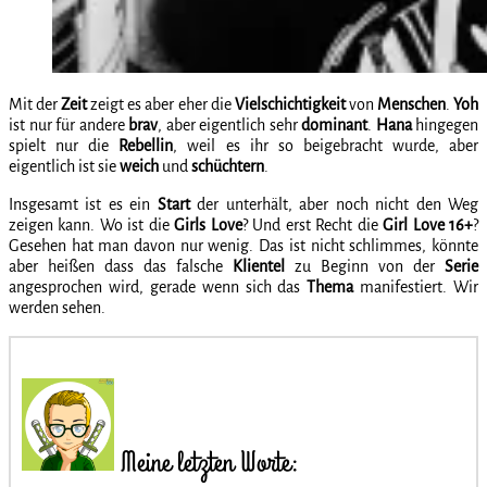
Mit der
Zeit
zeigt es aber eher die
Vielschichtigkeit
von
Menschen
.
Yoh
ist nur für andere
brav
, aber eigentlich sehr
dominant
.
Hana
hingegen
spielt nur die
Rebellin
, weil es ihr so beigebracht wurde, aber
eigentlich ist sie
weich
und
schüchtern
.
Insgesamt ist es ein
Start
der unterhält, aber noch nicht den Weg
zeigen kann. Wo ist die
Girls
Love
? Und erst Recht die
Girl Love
16+
?
Gesehen hat man davon nur wenig. Das ist nicht schlimmes, könnte
aber heißen dass das falsche
Klientel
zu Beginn von der
Serie
angesprochen wird, gerade wenn sich das
Thema
manifestiert. Wir
werden sehen.
Meine letzten Worte: