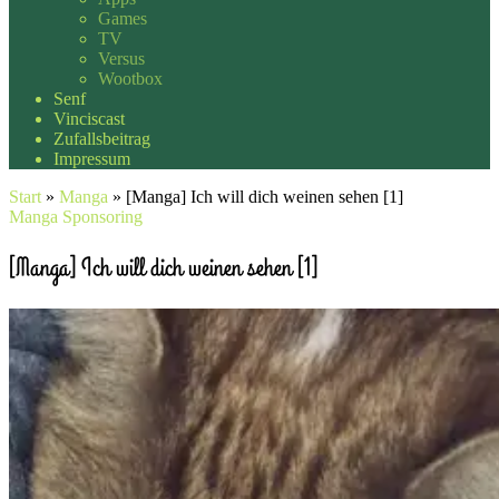
Games
TV
Versus
Wootbox
Senf
Vinciscast
Zufallsbeitrag
Impressum
Start
»
Manga
»
[Manga] Ich will dich weinen sehen [1]
Manga
Sponsoring
[Manga] Ich will dich weinen sehen [1]