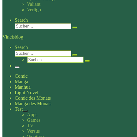
Valiant
Vertigo
Search
Suche
Suchen …
Vincisblog
Search
Suche
Suchen …
Suche
Suchen …
Menü
Comic
Manga
Manhua
Light Novel
Comic des Monats
Manga des Monats
Test
Apps
Games
TV
Versus
Wootbox