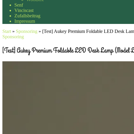
Senf
Vinciscast
Zufallsbeitrag
Impressum
Start
»
Sponsoring
»
[Test] Aukey Premium Foldable LED Desk La
Sponsoring
[Test] Aukey Premium Foldable LED Desk Lamp (Model 