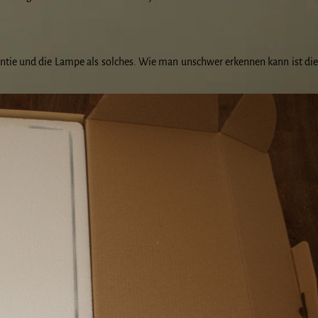
rantie und die Lampe als solches. Wie man unschwer erkennen kann ist d