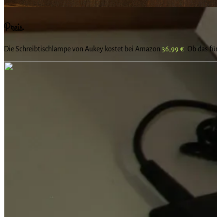
Preis
Die Schreibtischlampe von Aukey kostet bei Amazon
36,99 €
. Ob das fü