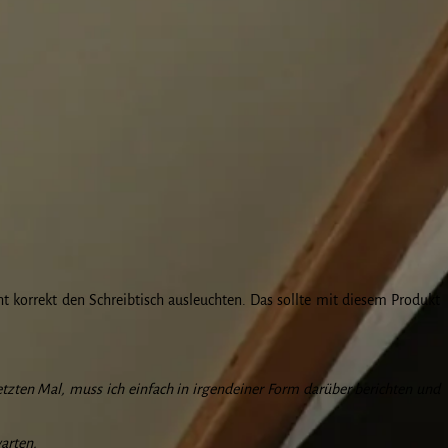
ht korrekt den Schreibtisch ausleuchten. Das sollte mit diesem Produkt
zten Mal, muss ich einfach in irgendeiner Form darüber berichten und
warten.