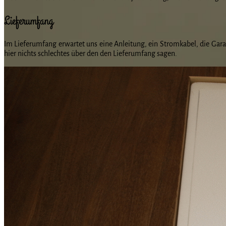
Lieferumfang
Im Lieferumfang erwartet uns eine Anleitung, ein Stromkabel, die Ga
hier nichts schlechtes über den den Lieferumfang sagen.