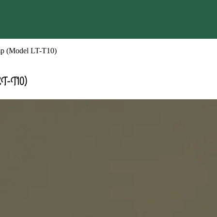
mp (Model LT-T10)
LT-T10)