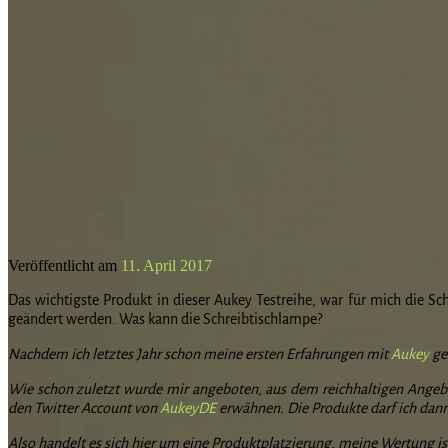
Veröffentlicht am
11. April 2017
Das wichtigste Produkt in dieser Aukey Testreihe, war für mich die Sc
geändert werden. Was kann die Schreibtischlampe?
Nachdem ich letztes Jahr schon meine ersten Erfahrungen mit
Aukey
gem
Wie schon zuletzt wurde mir angeboten, aus dem reichhaltigen Angebo
den Twitter Account von
AukeyDE
erwähnen. Die Produkte darf ich dann
Also handelt es sich hier um eine Produktplatzierung, meine Wertung ist 