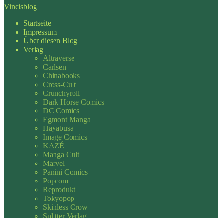
Vincisblog
Startseite
Impressum
Über diesen Blog
Verlag
Altraverse
Carlsen
Chinabooks
Cross-Cult
Crunchyroll
Dark Horse Comics
DC Comics
Egmont Manga
Hayabusa
Image Comics
KAZÉ
Manga Cult
Marvel
Panini Comics
Popcom
Reprodukt
Tokyopop
Skinless Crow
Splitter Verlag