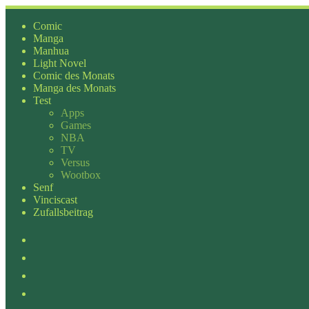
Zum
Inhalt
Comic
springen
Manga
Manhua
Light Novel
Comic des Monats
Manga des Monats
Test
Apps
Games
NBA
TV
Versus
Wootbox
Senf
Vinciscast
Zufallsbeitrag