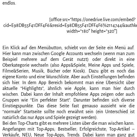
endlos.
[office src=”https://onedrive.live.com/embed?
cid=E98DB55F41DFF4F6&resid=E98DB55F41DFF4F6%2114744&authk
width=”180″ height=”320″]
Ein Klick auf den Menübutton, schiebt von der Seite ein Menü auf.
Hier kann man zwischen Google Accounts wechseln (wenn man zum
Beispiel mehrere auf dem Gerät nutzt) oder direkt in eine
Oberkategorie wechseln (also Apps&Spiele, Meine Apps und Spiele,
Filme&Serien, Musik, Bücher oder Kiosk). Dazu gibt es noch das
eigene Konto und eine Wunschliste. Aber auch Einstellungen befinden
sich hier. In dem App Bereich bekommt man eine Übersicht über
aktuelle “Highlights”, ähnlich wie Apple, kann man hier durch
wischen. Dabei kann der Inhalt empfohlene Apps zeigen oder auch
Gruppen wie “Ein perfekter Start”. Darunter befinden sich diverse
Einstiegspunkte. Das diese Seite fast genauso aussieht wie die
“normale” Startseite sollte noch erwähnt sein (ein Unterschied ist
natürlich das nur Apps und Spiele gezeigt werden).
Bei den Top-Charts gibt es mehrere Listen über die man wischen kann.
Angefangen mit Top-Apps; Bestseller; Erfolgreichste; Top-Artikel –
Verkäufe, NEU; Neue Top-Apps; Trends. Dabei kann man ganz gut