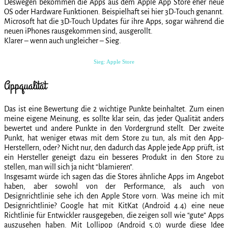
Deswegen bekommen die Apps aus dem Apple App Store eher neue
OS oder Hardware Funktionen. Beispielhaft sei hier 3D-Touch genannt.
Microsoft hat die 3D-Touch Updates für ihre Apps, sogar während die
neuen iPhones rausgekommen sind, ausgerollt.
Klarer – wenn auch ungleicher – Sieg.
Sieg: Apple Store
Appqualität
Das ist eine Bewertung die 2 wichtige Punkte beinhaltet. Zum einen
meine eigene Meinung, es sollte klar sein, das jeder Qualität anders
bewertet und andere Punkte in den Vordergrund stellt. Der zweite
Punkt, hat weniger etwas mit dem Store zu tun, als mit den App-
Herstellern, oder? Nicht nur, den dadurch das Apple jede App prüft, ist
ein Hersteller geneigt dazu ein besseres Produkt in den Store zu
stellen, man will sich ja nicht “blamieren”.
Insgesamt würde ich sagen das die Stores ähnliche Apps im Angebot
haben, aber sowohl von der Performance, als auch von
Designrichtlinie sehe ich den Apple Store vorn. Was meine ich mit
Designrichtlinie? Google hat mit KitKat (Android 4.4) eine neue
Richtlinie für Entwickler rausgegeben, die zeigen soll wie “gute” Apps
auszusehen haben. Mit Lollipop (Android 5.0) wurde diese Idee