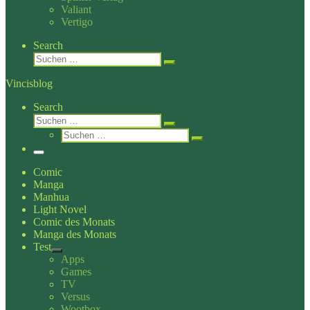
Valiant
Vertigo
Search
Suche
Suchen …
Vincisblog
Search
Suche
Suchen …
Suche
Suchen …
Menü
Comic
Manga
Manhua
Light Novel
Comic des Monats
Manga des Monats
Test
Apps
Games
TV
Versus
Wootbox