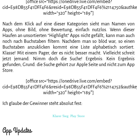
[office src=”https://onedrive.live.com/embed?
cid=E98DB55F41DFF4F6&resid=E98DB55F41DFF4F6%2114750&auth
width=”320″ height=”189″]
Nach dem Klick auf eine dieser Kategorien sieht man Namen von
Apps, ohne Bild, ohne Bewertung, einfach nutzlos. Wenn dieser
Haufen an unsortierten “Highlight” Apps nicht gefällt, kann man auch
noch nach Buchstaben filtern. Nachdem man so blöd war, so einen
Buchstaben anzuklicken kommt eine Liste alphabetisch sortiert.
Klasse! Mit einem Pager, der es nicht besser macht. Vielleicht schreit
jetzt jemand: Nimm doch die Suche! Ergebnis: Kein Ergebnis
gefunden, Grund: die Suche gehört zur Apple Seite und nicht zum App
Store.
[office src=”https://onedrive.live.com/embed?
cid=E98DB55F41DFF4F6&resid=E98DB55F41DFF4F6%2114752&authke
width=”320″ height=”189″]
Ich glaube der Gewinner steht absolut fest:
Klarer Sieg: Play Store
App Updates