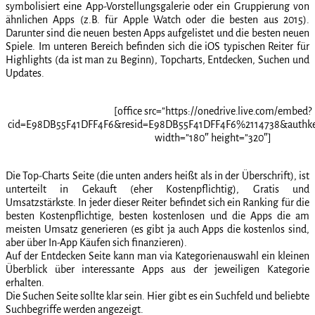
symbolisiert eine App-Vorstellungsgalerie oder ein Gruppierung von
ähnlichen Apps (z.B. für Apple Watch oder die besten aus 2015).
Darunter sind die neuen besten Apps aufgelistet und die besten neuen
Spiele. Im unteren Bereich befinden sich die iOS typischen Reiter für
Highlights (da ist man zu Beginn), Topcharts, Entdecken, Suchen und
Updates.
[office src=”https://onedrive.live.com/embed?
cid=E98DB55F41DFF4F6&resid=E98DB55F41DFF4F6%2114738&auth
width=”180″ height=”320″]
Die Top-Charts Seite (die unten anders heißt als in der Überschrift), ist
unterteilt in Gekauft (eher Kostenpflichtig), Gratis und
Umsatzstärkste. In jeder dieser Reiter befindet sich ein Ranking für die
besten Kostenpflichtige, besten kostenlosen und die Apps die am
meisten Umsatz generieren (es gibt ja auch Apps die kostenlos sind,
aber über In-App Käufen sich finanzieren).
Auf der Entdecken Seite kann man via Kategorienauswahl ein kleinen
Überblick über interessante Apps aus der jeweiligen Kategorie
erhalten.
Die Suchen Seite sollte klar sein. Hier gibt es ein Suchfeld und beliebte
Suchbegriffe werden angezeigt.