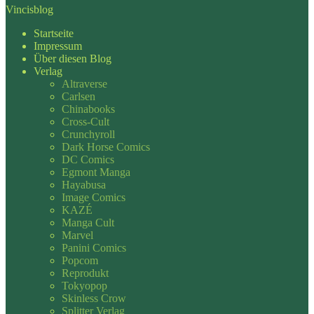
Vincisblog
Startseite
Impressum
Über diesen Blog
Verlag
Altraverse
Carlsen
Chinabooks
Cross-Cult
Crunchyroll
Dark Horse Comics
DC Comics
Egmont Manga
Hayabusa
Image Comics
KAZÉ
Manga Cult
Marvel
Panini Comics
Popcom
Reprodukt
Tokyopop
Skinless Crow
Splitter Verlag