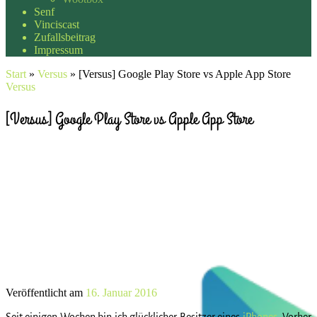
Senf
Vinciscast
Zufallsbeitrag
Impressum
Start
»
Versus
»
[Versus] Google Play Store vs Apple App Store
Versus
[Versus] Google Play Store vs Apple App Store
Veröffentlicht am
16. Januar 2016
Seit einigen Wochen bin ich glücklicher Besitzer eines
iPhones
. Vorher