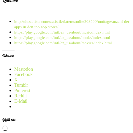
Quellen:
http://de.statista.com/statistik/daten/studie/208599/umfrage/anzahl-der-
apps-in-den-top-app-stores/
https://play.google.com/intl/en_us/about/music/index.html
https://play.google.com/intl/en_us/about/books/index.html
https://play.google.com/intl/en_us/about/movies/index.html
Teilen mit:
Mastodon
Facebook
X
Tumblr
Pinterest
Reddit
E-Mail
Gefällt mir:
Wird