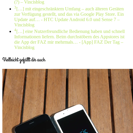
(?) – Vincisblog
3
[…] mit eingeschränktem Umfang – auch älteren Geräten
zur Verfügung gestellt, und das via Google Play Store. Ein
Update auf…
- HTC Update Android 6.0 und Sense 7 –
Vincisblog
4
[…] eine Nutzerfreundliche Bedienung haben und schnell
Informationen liefern. Beim durchstöbern des Appstores ist
die App der FAZ mir mehrmals…
- [App] FAZ Der Tag –
Vincisblog
Vielleicht gefällt dir auch