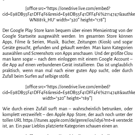
[office src=”https://onedrive.live.com/embed?
cid=E98DB55F41DFF4F6&resid=E98DB55F41DFF4F6%2114747&authk
WN881k_HU” width=”320″ height=”178″]
Der Google Play Store kann bequem über einen Menüeintrag von der
Google Startseite ausgewählt werden. Im gesamten Store können
Apps, Filme & Serien, Musik, Bücher, Zeitungen (Kiosk) und sogar
Geräte gesucht, gefunden und gekauft werden. Man kann Kategorien
auswählen und Screenshots von Apps anschauen. Und der größte Clou
man kann sogar – nach dem einloggen mit einem Google Account –
die App auf einen verbundenen Gerät installieren. Das ist unglaublich
praktisch, wenn man mal nach einer guten App sucht, oder durch
Zufall beim Surfen auf selbige stößt.
[office src=”https://onedrive.live.com/embed?
cid=E98DB55F41DFF4F6&resid=E98DB55F41DFF4F6%2114748&authk
width=”320″ height=”189″]
Wie durch einen Zufall surft man – wahrscheinlich betrunken, oder
komplett verzweifelt – den Apple App Store, der auch noch unter der
tollen URL https://itunes.apple.com/de/genre/ios/id36?mt=8 versteckt
ist, an. Ein paar Lieblos platzierte Kategorien schauen einen an.