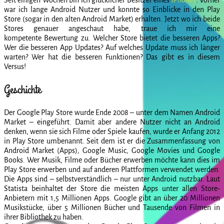
war ich lange Android Nutzer und konnte so Einblicke in den Play
Store (sogar in den alten Android Market) erhalten. Jetzt wo ich beide
Stores genauer angeschaut habe, traue ich mir eine
kompetente Bewertung zu. Welcher Store bietet die besseren Apps?
Wer die besseren App Updates? Auf welches Update muss ich länger
warten? Wer hat die besseren Funktionen? Das gibt es in diesem
Versus!
Geschichte
Der Google Play Store wurde Ende 2008 – unter dem Namen Android
Market – eingeführt. Damit aber andere Nutzer nicht an Android
denken, wenn sie sich Filme oder Spiele kaufen, wurde er Anfang 2012
in Play Store umbenannt. Seit dem ist er die Zusammenfassung von
Android Market (Apps), Google Music, Google Movies und Google
Books. Wer Musik, Filme oder Bücher erwerben möchte kann dies im
Play Store erwerben und auf anderen Plattformen verwendet werden.
Die Apps sind – selbstverständlich – nur unter Android nutzbar. Laut
Statista beinhaltet der Store die meisten Apps unter allen Store-
Anbietern mit 1,5 Millionen Apps. Google gibt an über 20 Millionen
Musikstücke, über 5 Millionen Bücher und Tausende von Filmen in
ihrer Bibliothek zu haben.