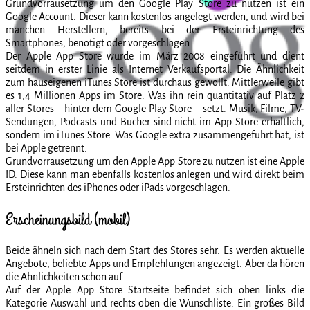
Grundvorrausetzung um den Google Play Store zu nutzen ist ein
Google Account. Dieser kann kostenlos angelegt werden, und wird bei
manchen Herstellern, bereits bei der Ersteinrichtung des
Smartphones, benötigt oder vorgeschlagen.
Der Apple App Store wurde im März 2008 eingeführt und dient
seitdem in erster Linie als Internet Verkaufsportal. Die Ähnlichkeit
zum hauseigenen iTunes Store ist durchaus gewollt. Mittlerweile gibt
es 1,4 Millionen Apps im Store. Was ihn rein quantitativ auf Platz 2
aller Stores – hinter dem Google Play Store – setzt. Musik, Filme, TV-
Sendungen, Podcasts und Bücher sind nicht im App Store erhältlich,
sondern im iTunes Store. Was Google extra zusammengeführt hat, ist
bei Apple getrennt.
Grundvorrausetzung um den Apple App Store zu nutzen ist eine Apple
ID. Diese kann man ebenfalls kostenlos anlegen und wird direkt beim
Ersteinrichten des iPhones oder iPads vorgeschlagen.
Erscheinungsbild (mobil)
Beide ähneln sich nach dem Start des Stores sehr. Es werden aktuelle
Angebote, beliebte Apps und Empfehlungen angezeigt. Aber da hören
die Ähnlichkeiten schon auf.
Auf der Apple App Store Startseite befindet sich oben links die
Kategorie Auswahl und rechts oben die Wunschliste. Ein großes Bild