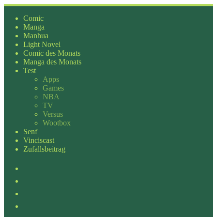
Zum
Inhalt
Comic
springen
Manga
Manhua
Light Novel
Comic des Monats
Manga des Monats
Test
Apps
Games
NBA
TV
Versus
Wootbox
Senf
Vinciscast
Zufallsbeitrag