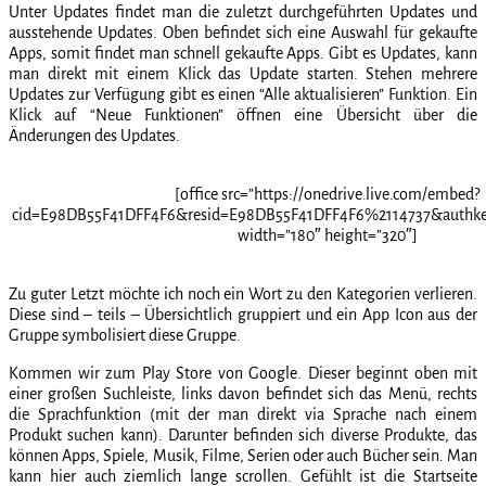
Unter Updates findet man die zuletzt durchgeführten Updates und
ausstehende Updates. Oben befindet sich eine Auswahl für gekaufte
Apps, somit findet man schnell gekaufte Apps. Gibt es Updates, kann
man direkt mit einem Klick das Update starten. Stehen mehrere
Updates zur Verfügung gibt es einen “Alle aktualisieren” Funktion. Ein
Klick auf “Neue Funktionen” öffnen eine Übersicht über die
Änderungen des Updates.
[office src=”https://onedrive.live.com/embed?
cid=E98DB55F41DFF4F6&resid=E98DB55F41DFF4F6%2114737&authk
width=”180″ height=”320″]
Zu guter Letzt möchte ich noch ein Wort zu den Kategorien verlieren.
Diese sind – teils – Übersichtlich gruppiert und ein App Icon aus der
Gruppe symbolisiert diese Gruppe.
Kommen wir zum Play Store von Google. Dieser beginnt oben mit
einer großen Suchleiste, links davon befindet sich das Menü, rechts
die Sprachfunktion (mit der man direkt via Sprache nach einem
Produkt suchen kann). Darunter befinden sich diverse Produkte, das
können Apps, Spiele, Musik, Filme, Serien oder auch Bücher sein. Man
kann hier auch ziemlich lange scrollen. Gefühlt ist die Startseite