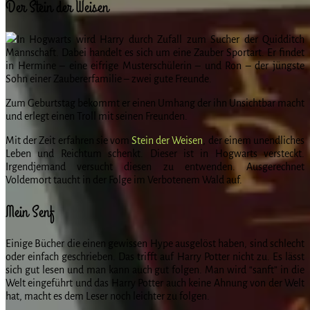
Der Stein der Weisen
In Hogwarts wird Harry durch Zufall zum Sucher der Quidditch
Mannschaft. Dabei handelt es sich um eine Zauber Sportart. Er findet
in Hermine – eine eifrige Musterschülerin – und Ron – der jüngste
Sohn einer Zaubererfamilie – zwei gute Freunde.
Zum Geburtstag bekommt er einen Umhang der ihn Unsichtbar macht
und erlegt einen Troll mit seinen Freunden.
Mit der Zeit erfahren sie vom
Stein der Weisen
, der einem unendliches
Leben und Reichtum schenkt. Dieser ist in Hogwarts versteckt.
Irgendjemand versucht diesen zu entwenden. Ausgerechnet
Voldemort taucht in der Folge im Verbotenem Wald auf.
Mein Senf
Einige Bücher die einen gewissen Hype ausgelöst haben, sind schlecht
oder einfach geschrieben. Das trifft auf Harry Potter nicht zu. Es lässt
sich gut lesen und man kann auch gut folgen. Man wird “sanft” in die
Welt eingeführt und das Harry Potter auch keine Ahnung von der Welt
hat, macht es dem Leser noch leichter zu folgen.