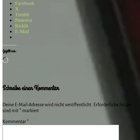
Facebook
X
Tumblr
Pinterest
Reddit
E-Mail
Gefällt mir:
Wird
geladen …
Schreibe einen Kommentar
Deine E-Mail-Adresse wird nicht veröffentlicht.
Erforderliche Felder
sind mit
*
markiert
Kommentar
*