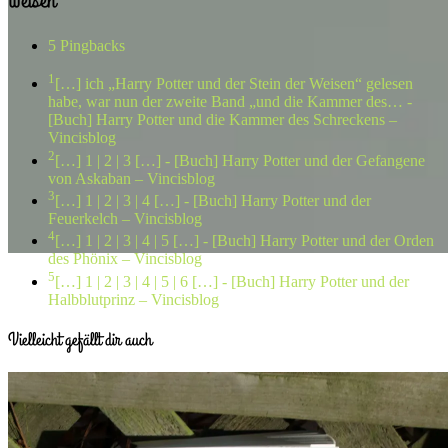
Weisen”
5 Pingbacks
1
[…] ich „Harry Potter und der Stein der Weisen“ gelesen
habe, war nun der zweite Band „und die Kammer des…
-
[Buch] Harry Potter und die Kammer des Schreckens –
Vincisblog
2
[…] 1 | 2 | 3 […]
- [Buch] Harry Potter und der Gefangene
von Askaban – Vincisblog
3
[…] 1 | 2 | 3 | 4 […]
- [Buch] Harry Potter und der
Feuerkelch – Vincisblog
4
[…] 1 | 2 | 3 | 4 | 5 […]
- [Buch] Harry Potter und der Orden
des Phönix – Vincisblog
5
[…] 1 | 2 | 3 | 4 | 5 | 6 […]
- [Buch] Harry Potter und der
Halbblutprinz – Vincisblog
Vielleicht gefällt dir auch