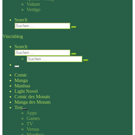
Valiant
Vertigo
Search
Suche
Suchen …
Vincisblog
Search
Suche
Suchen …
Suche
Suchen …
Menü
Comic
Manga
Manhua
Light Novel
Comic des Monats
Manga des Monats
Test
Apps
Games
TV
Versus
Wootbox