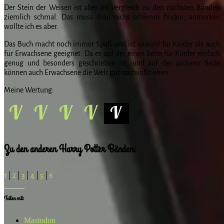
Der Stein der Weisen ist aber im Vergleich zu den nächsten Bänden
ziemlich schmal. Das muss man nicht schlimm finden, anmerken
wollte ich es aber.
Das Buch macht noch immer Spaß und ist sowohl für Kinder als auch
für Erwachsene geeignet. Da es auf der einen Seite für Kinder einfach
genug und besonders geschrieben ist, und auf der anderen Seite
können auch Erwachsene die Welt gut nachvollziehen.
Meine Wertung:
Zu den anderen Harry Potter Bänden:
1
|
2
|
3
|
4
|
5
|
6
Teilen mit:
Mastodon