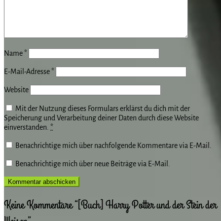
Name
*
E-Mail-Adresse
*
Website
Mit der Nutzung dieses Formulars erklärst du dich mit der
Speicherung und Verarbeitung deiner Daten durch diese Website
einverstanden.
*
Benachrichtige mich über nachfolgende Kommentare via E-Mail.
Benachrichtige mich über neue Beiträge via E-Mail.
Keine Kommentare “[Buch] Harry Potter und der Stein der