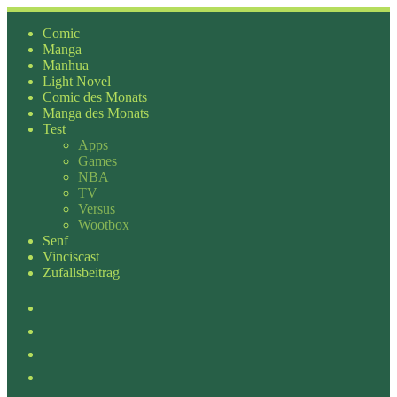
Zum
Inhalt
Comic
springen
Manga
Manhua
Light Novel
Comic des Monats
Manga des Monats
Test
Apps
Games
NBA
TV
Versus
Wootbox
Senf
Vinciscast
Zufallsbeitrag