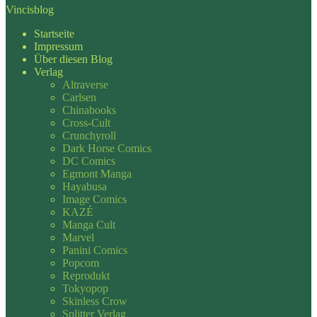
Vincisblog
Startseite
Impressum
Über diesen Blog
Verlag
Altraverse
Carlsen
Chinabooks
Cross-Cult
Crunchyroll
Dark Horse Comics
DC Comics
Egmont Manga
Hayabusa
Image Comics
KAZÉ
Manga Cult
Marvel
Panini Comics
Popcom
Reprodukt
Tokyopop
Skinless Crow
Splitter Verlag