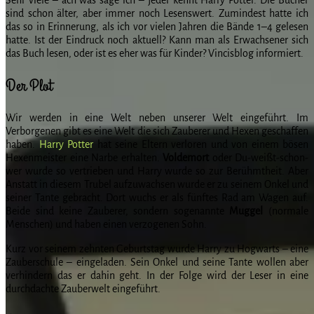
sind schon älter, aber immer noch Lesenswert. Zumindest hatte ich
das so in Erinnerung, als ich vor vielen Jahren die Bände 1–4 gelesen
hatte. Ist der Eindruck noch aktuell? Kann man als Erwachsener sich
das Buch lesen, oder ist es eher was für Kinder? Vincisblog informiert.
Der Plot
Wir werden in eine Welt neben unserer Welt eingeführt. Im
Verborgenen gibt es eine Welt die sich Zauberer und Hexen geschaffen
haben.
Harry Potter
hat seine Eltern verloren und von einem bösen
Hexenmeister eine Narbe erhalten.
Voldemort
oder Du-weißt-schon-
wer wurde so vertrieben und Harry wurde so zur Berühmtheit. Aber
Anstatt in diesem Trubel aufzuwachsen wurde er zu seinem Onkel und
seiner Tante gebracht. Dort wuchs er als fünftes Rad am Wagen auf.
Beide sind keine Zauberer, sondern sogenannte
Muggel
(normale
Menschen) und haben einen verzogenen Sohn.
Kurz vor seinem zehnten Geburtstag wurde Harry zu Hogwarts – eine
Zauberschule – eingeladen. Sein Onkel und seine Tante wollen aber
verhindern das er dahin geht. In der Folge wird der Leser in eine
durchdachte Zauberwelt eingeführt.