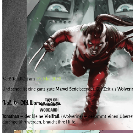
Veröffentlicht am
19. Mai 2020
Und schon ist eine ganz gute
Marvel Serie
beendet. Die Zeit als
Wolveri
Vol. 6: Old Woman Laura
Jonathan
– der kleine
Vielfraß
(Wolverine) – bekommt einen Überset
durchgeführt werden, braucht ihre Hilfe.