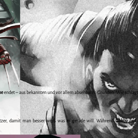
ne
endet – aus bekannten und vor allem absehbaren Gründen. Wie schlägt
zer, damit man besser weiß was er gerade will. Während
Gabby
mit 