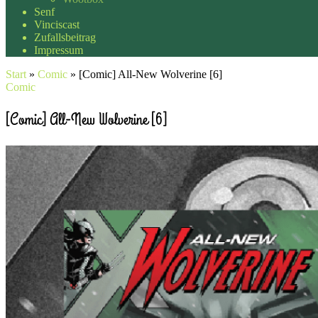
Senf
Vinciscast
Zufallsbeitrag
Impressum
Start
»
Comic
»
[Comic] All-New Wolverine [6]
Comic
[Comic] All-New Wolverine [6]