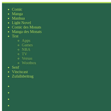
Zum
Inhalt
Comic
springen
Manga
Manhua
Light Novel
Comic des Monats
Manga des Monats
Test
Apps
Games
NBA
TV
Versus
Wootbox
Senf
Vinciscast
Zufallsbeitrag