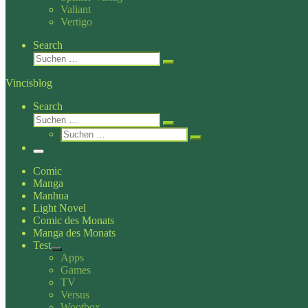
Valiant
Vertigo
Search
Suche
Suchen …
Vincisblog
Search
Suche
Suchen …
Suche
Suchen …
Menü
Comic
Manga
Manhua
Light Novel
Comic des Monats
Manga des Monats
Test
Apps
Games
TV
Versus
Wootbox