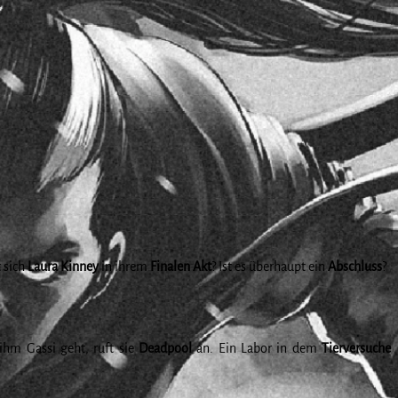
 sich
Laura Kinney
in ihrem
Finalen Akt
? Ist es überhaupt ein
Abschluss
?
ihm Gassi geht, ruft sie
Deadpool
an. Ein Labor in dem
Tierversuche