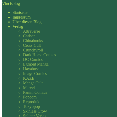
Vincisblog
Startseite
Impressum
Über diesen Blog
Verlag
Altraverse
Carlsen
Chinabooks
Cross-Cult
Crunchyroll
Dark Horse Comics
DC Comics
Egmont Manga
Hayabusa
Image Comics
KAZÉ
Manga Cult
Marvel
Panini Comics
Popcom
Reprodukt
Tokyopop
Skinless Crow
Splitter Verlag