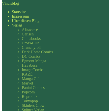
Vincisblog
Startseite
Impressum
Über diesen Blog
Verlag
Altraverse
Carlsen
Chinabooks
Cross-Cult
Crunchyroll
Dark Horse Comics
DC Comics
Egmont Manga
Hayabusa
Image Comics
KAZÉ
Manga Cult
Marvel
Panini Comics
Popcom
Reprodukt
Tokyopop
Skinless Crow
Splitter Verlag