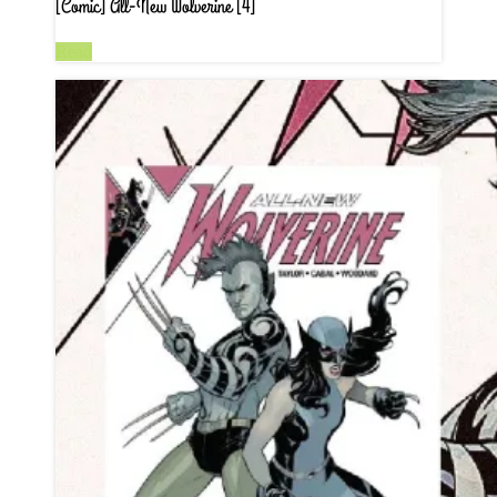
[Comic] All-New Wolverine [4]
Read