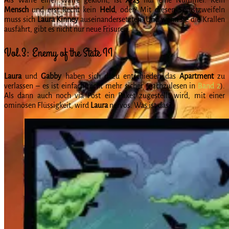
Mensch
und erst Recht kein
Held
, oder? Mit diesen Selbstzweifeln
muss sich
Laura Kinney
auseinandersetzten. Und wenn sie die Krallen
ausfährt, gibt es nicht nur neue Frisuren.
Vol.3: Enemy of the State II
Laura
und
Gabby
haben sich dazu entschieden das
Apartment
zu
verlassen – es ist einfach nicht mehr sicher (nachzulesen in
Band 2
).
Als dann auch noch via Post ein Paket zugestellt wird, mit einer
ominösen Flüssigkeit, wird
Laura
nervös. Was ist das?