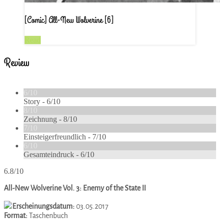
[Comic] All-New Wolverine [6]
Read
Review
6/10
Story -
6/10
8/10
Zeichnung -
8/10
7/10
Einsteigerfreundlich -
7/10
6/10
Gesamteindruck -
6/10
6.8/10
All-New Wolverine Vol. 3: Enemy of the State II
Erscheinungsdatum:
03.05.2017
Format:
Taschenbuch