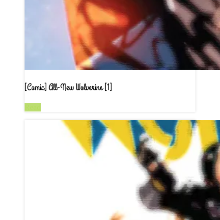
[Comic] All-New Wolverine [1]
Read