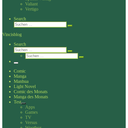
Valiant
Vertigo
Search
Suche
Suchen …
Vincisblog
Search
Suche
Suchen …
Suche
Suchen …
Menü
Comic
Manga
Manhua
Light Novel
Comic des Monats
Manga des Monats
Test
Apps
Games
TV
Versus
Wootbox