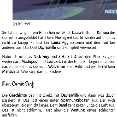
(c) Marvel
Sie fahren weg, in ein Häuschen im Wald.
Laura
trifft auf
Kimura
die
sie früher ausgebildet hat. Diese Flüssigkeit taucht wieder auf und das
nicht zu knapp. Es löst bei
Laura
Aggressionen und den Tod bei
anderen aus. Das Dorf
Daylesville
wird komplett verwüstet.
Natürlich ruft das
Nick Fury
und
S.H.I.E.L.D.
auf den Plan. Es geht
weiter nach
Madripoor
und
Laura
sitzt in der Falle. Sie beginnt darüber
nachzudenken das sie nicht
Wolverine
, kein
Held
und erst Recht kein
Mensch
ist. Wie kann das nur Enden?
Mein Comic Senf
Die
Geschichte
beginnt direkt mit
Daylesville
und dann was davor
passiert ist. Das löst einen guten
Spannungsbogen
aus. Der auch
überzeugt, leider nicht lange. Dem
Band
geht gegen Ende die Luft aus.
Das ist nicht schlimm, lässt aber die
Wertung
etwas schlechter
ausfallen.