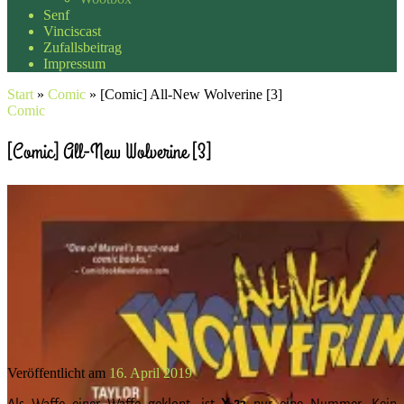
Senf
Vinciscast
Zufallsbeitrag
Impressum
Start
»
Comic
»
[Comic] All-New Wolverine [3]
Comic
[Comic] All-New Wolverine [3]
Veröffentlicht am
16. April 2019
Als Waffe einer Waffe geklont, ist
X-23
nur eine Nummer. Kein