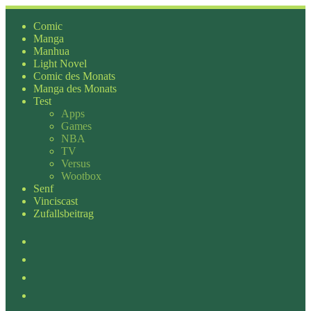
Zum
Inhalt
Comic
springen
Manga
Manhua
Light Novel
Comic des Monats
Manga des Monats
Test
Apps
Games
NBA
TV
Versus
Wootbox
Senf
Vinciscast
Zufallsbeitrag