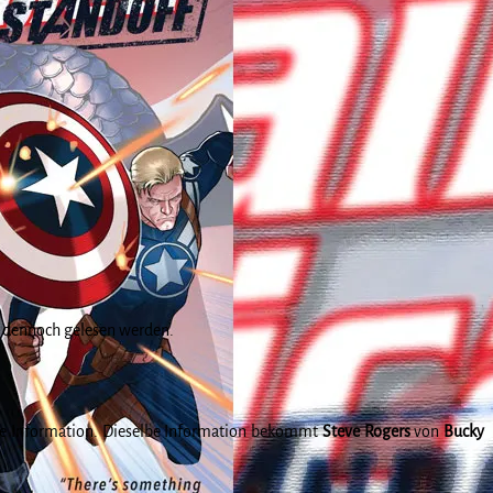
er dennoch gelesen werden.
e Information. Dieselbe Information bekommt
Steve Rogers
von
Bucky