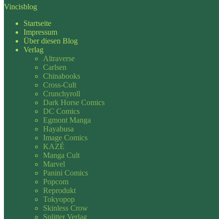
Vincisblog
Startseite
Impressum
Über diesen Blog
Verlag
Altraverse
Carlsen
Chinabooks
Cross-Cult
Crunchyroll
Dark Horse Comics
DC Comics
Egmont Manga
Hayabusa
Image Comics
KAZÉ
Manga Cult
Marvel
Panini Comics
Popcom
Reprodukt
Tokyopop
Skinless Crow
Splitter Verlag