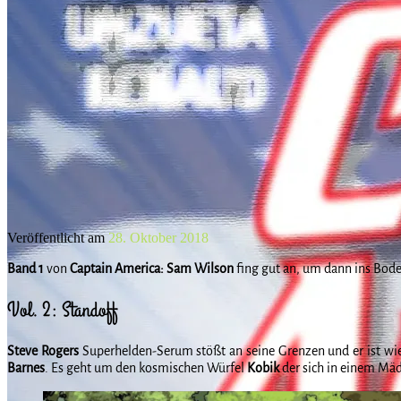
Veröffentlicht am
28. Oktober 2018
Band 1
von
Captain
America: Sam Wilson
fing gut an, um dann ins Bod
Vol. 2: Standoff
Steve Rogers
Superhelden-Serum stößt an seine Grenzen und er ist wie
Barnes
. Es geht um den kosmischen Würfel
Kobik
der sich in einem Mäd