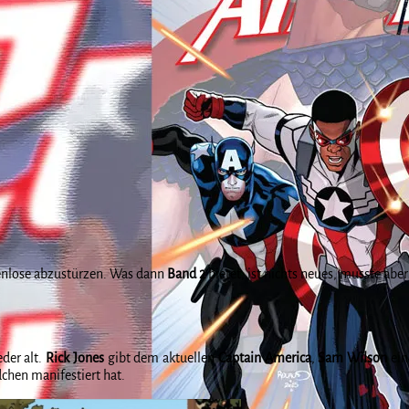
enlose abzustürzen. Was dann
Band 2
bietet, ist nichts neues, musste ab
der alt.
Rick Jones
gibt dem aktuellen
Captain America
,
Sam Wilson
ein
chen manifestiert hat.