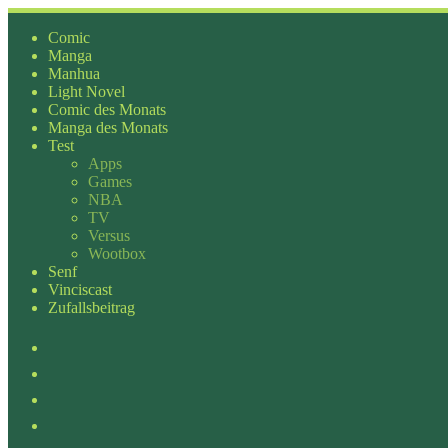
Zum
Inhalt
Comic
springen
Manga
Manhua
Light Novel
Comic des Monats
Manga des Monats
Test
Apps
Games
NBA
TV
Versus
Wootbox
Senf
Vinciscast
Zufallsbeitrag