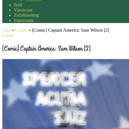
Senf
Vinciscast
Zufallsbeitrag
Impressum
Start
»
Comic
»
[Comic] Captain America: Sam Wilson [2]
Comic
[Comic] Captain America: Sam Wilson [2]