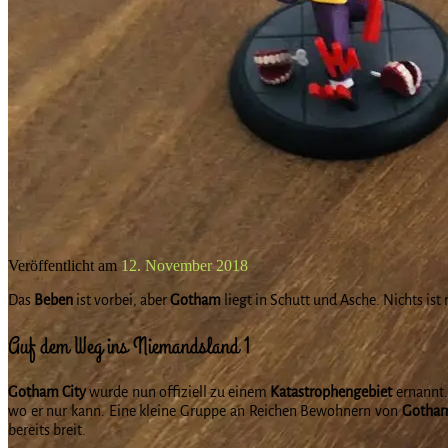
Veröffentlicht am
12. November 2018
Das
Beben
ist vorbei, aber
Gotham
liegt in Schutt und Asche. Nichts ist
Auf dem Weg ins Niemandsland 1
Gotham City
wurde nun offiziell zu einem
Katastrophengebiet
ernannt
wo er nur kann. Eine kleine Gruppe an Reichen Bewohnern von
Gotham
bereits breit.