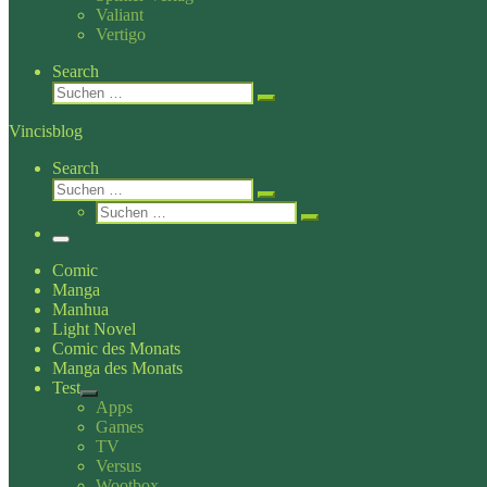
Valiant
Vertigo
Search
Suche
Suchen …
Vincisblog
Search
Suche
Suchen …
Suche
Suchen …
Menü
Comic
Manga
Manhua
Light Novel
Comic des Monats
Manga des Monats
Test
Apps
Games
TV
Versus
Wootbox