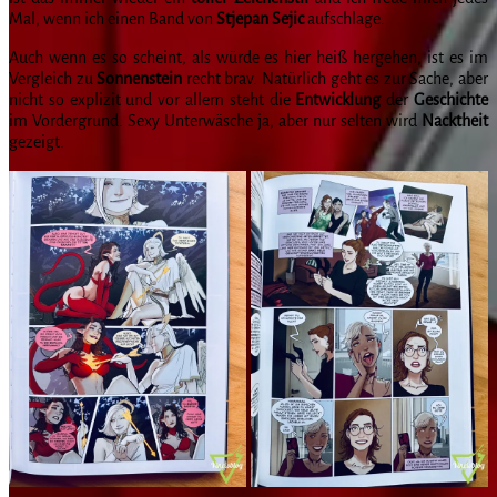
Mal, wenn ich einen Band von
Stjepan Sejic
aufschlage.
Auch wenn es so scheint, als würde es hier heiß hergehen, ist es im
Vergleich zu
Sonnenstein
recht brav. Natürlich geht es zur Sache, aber
nicht so explizit und vor allem steht die
Entwicklung
der
Geschichte
im Vordergrund. Sexy Unterwäsche ja, aber nur selten wird
Nacktheit
gezeigt.