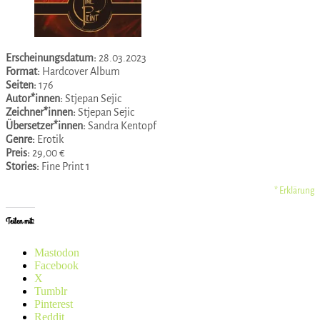
Erscheinungsdatum:
28.03.2023
Format:
Hardcover Album
Seiten:
176
Autor*innen:
Stjepan Sejic
Zeichner*innen:
Stjepan Sejic
Übersetzer*innen:
Sandra Kentopf
Genre:
Erotik
Preis:
29,00 €
Stories:
Fine Print 1
* Erklärung
Teilen mit:
Mastodon
Facebook
X
Tumblr
Pinterest
Reddit