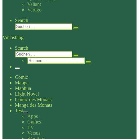
Valiant
Vertigo
Search
Suche
Suchen …
Vincisblog
Search
Suche
Suchen …
Suche
Suchen …
Menü
Comic
Manga
Manhua
Light Novel
Comic des Monats
Manga des Monats
Test
Apps
Games
TV
Versus
Wootbox