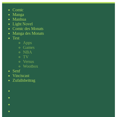
Zum
Inhalt
Comic
springen
Manga
Manhua
Light Novel
Comic des Monats
Manga des Monats
Test
Apps
Games
NBA
TV
Versus
Wootbox
Senf
Vinciscast
Zufallsbeitrag