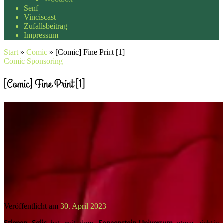
Senf
Vinciscast
Zufallsbeitrag
Impressum
Start
»
Comic
»
[Comic] Fine Print [1]
Comic
Sponsoring
[Comic] Fine Print [1]
Veröffentlicht am
30. April 2023
Stjepan Sejic
hat mit dem
Sonnenstein-Universum
etwas richtig