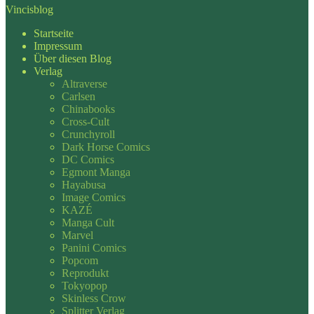
Vincisblog
Startseite
Impressum
Über diesen Blog
Verlag
Altraverse
Carlsen
Chinabooks
Cross-Cult
Crunchyroll
Dark Horse Comics
DC Comics
Egmont Manga
Hayabusa
Image Comics
KAZÉ
Manga Cult
Marvel
Panini Comics
Popcom
Reprodukt
Tokyopop
Skinless Crow
Splitter Verlag