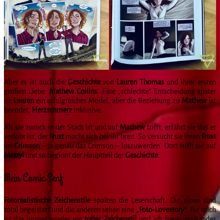
Aber es ist auch die
Geschichte
von
Lauren Thomas
und ihrer ersten
großen Liebe:
Mathew Collins
. Eine „schlechte“ Entscheidung später
ist
Lauren
ein erfolgreiches Model, aber die Beziehung zu
Mathew
ist
beendet,
Herzschmerz
inklusive.
Als sie zurück in der Stadt ist und auf
Mathew
trifft, erfährt sie das er
verlobt ist, der
Frust
macht sich bei ihr breit. So versucht sie ihren
Frust
im
Crimson
– ja genau das Crimson – loszuwerden. Dort trifft sie auf
Merryl
und so beginnt der Hauptteil der
Geschichte
.
Mein Comic Senf
Fotorealistische Zeichenstile
spalten die Leserschaft. Die einen sind
total begeistert und die anderen sehen eine
„Foto-Lovestory“
. Für mich
ist das immer wieder ein
toller Zeichenstil
und ich freue mich jedes