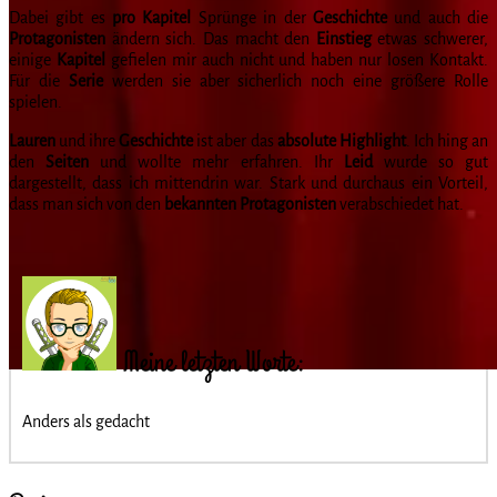
Dabei gibt es
pro Kapitel
Sprünge in der
Geschichte
und auch die
Protagonisten
ändern sich. Das macht den
Einstieg
etwas schwerer,
einige
Kapitel
gefielen mir auch nicht und haben nur losen Kontakt.
Für die
Serie
werden sie aber sicherlich noch eine größere Rolle
spielen.
Lauren
und ihre
Geschichte
ist aber das
absolute Highlight
. Ich hing an
den
Seiten
und wollte mehr erfahren. Ihr
Leid
wurde so gut
dargestellt, dass ich mittendrin war. Stark und durchaus ein Vorteil,
dass man sich von den
bekannten Protagonisten
verabschiedet hat.
Meine letzten Worte:
Anders als gedacht