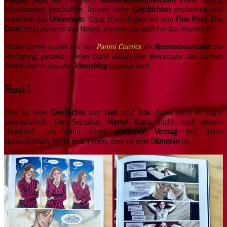
Interessantes geschaffen. Immer mehr
Geschichten
erscheinen und
erweitern das
Universum
. Ganz frisch haben wir nun
Fine Print
. Das
Cover
zeigt schon etwas Neues, stimmt das auch für den Innenteil?
Dieser Comic wurde mir von
Panini Comics
als
Rezensionsmuster
zur
Verfügung gestellt. Vielen Dank dafür! Die Bewertung des Comics
findet aber in üblicher
Vincisblog
Qualität statt.
Band 1
Dies ist eine
Geschichte
von
Lust
und
Sex
, dabei wird es sogar
übernatürlich. Der Succubus
Merryl Alaris
sucht nach neuem
„Material“, um dann einen
göttlichen Vertrag
mit ihnen
abzuschließen. Nicht jede*r sieht, dass sie eine
Dämonin
ist.