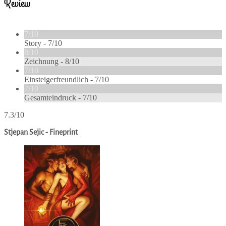
Review
7/10
Story -
7/10
8/10
Zeichnung -
8/10
7/10
Einsteigerfreundlich -
7/10
7/10
Gesamteindruck -
7/10
7.3/10
Stjepan Sejic - Fineprint