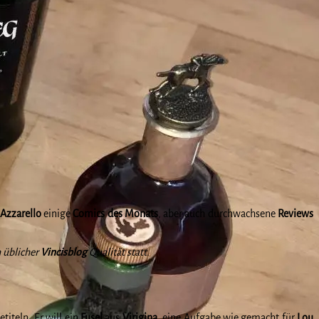
 Azzarello
einige
Comics des Monats
, aber auch durchwachsene
Reviews
n üblicher
Vincisblog
Qualität statt.
etiteln. Er will ein
Fusel
aus
Virigina
, eine Aufgabe wie gemacht für
Lou