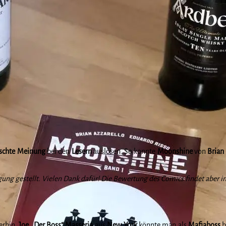
schte Meinung
bei den
Lesern
auslösen. So konnte
Moonshine
von
Brian
ung gestellt. Vielen Dank dafür! Die Bewertung des Comics findet aber i
erhin.
Joe
„Der Boss“ Masseria
aus
New York
könnte man als
Mafiaboss
b