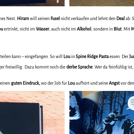
ines Nest.
Hiram
will seinen
Fusel
nicht verkaufen und lehnt den
Deal
ab. 
ou
ertrinkt, nicht im
Wasser
, auch nicht im
Alkohol
, sondern in
Blut
. Mit
M
rteilen kann – eingefangen. So will
Lou
in
Spine Ridge Pasta
essen. Der
Ju
ger freiwillig. Dazu kommt noch die
derbe
Sprache
. Wer da feinfühlig ist
 einen
guten Eindruck,
wo der Job für
Lou
aufhört und seine
Angst
vor d