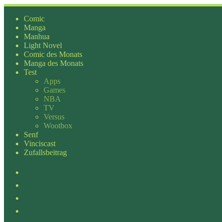
Zum
Inhalt
Comic
springen
Manga
Manhua
Light Novel
Comic des Monats
Manga des Monats
Test
Apps
Games
NBA
TV
Versus
Wootbox
Senf
Vinciscast
Zufallsbeitrag