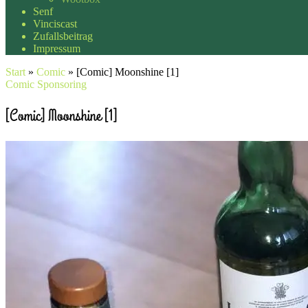
Senf
Vinciscast
Zufallsbeitrag
Impressum
Start
»
Comic
»
[Comic] Moonshine [1]
Comic
Sponsoring
[Comic] Moonshine [1]