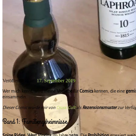
Veröffentlicht am
17. September 2019
Wer mich kennt, wird meine
Vorliebe
für
Comics
kennen, die eine
gemi
einsammeln.
Dieser Comic wurde mir von
Cross-Cult
als
Rezensionsmuster
zur Verfüg
Band 1: Familiengeheimnisse
Spine Ridge, West Virgina
im Jahre
1929
. Die
Prohibition
grassiert weit