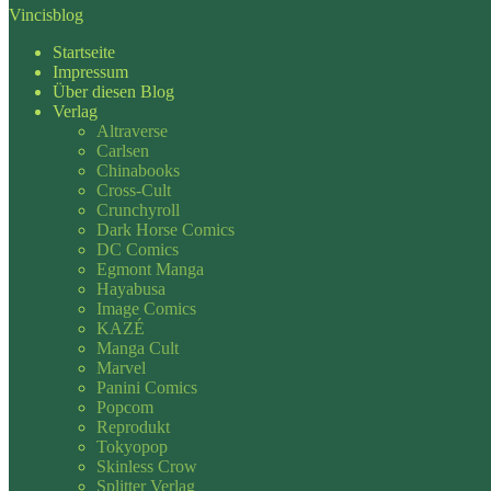
Vincisblog
Startseite
Impressum
Über diesen Blog
Verlag
Altraverse
Carlsen
Chinabooks
Cross-Cult
Crunchyroll
Dark Horse Comics
DC Comics
Egmont Manga
Hayabusa
Image Comics
KAZÉ
Manga Cult
Marvel
Panini Comics
Popcom
Reprodukt
Tokyopop
Skinless Crow
Splitter Verlag