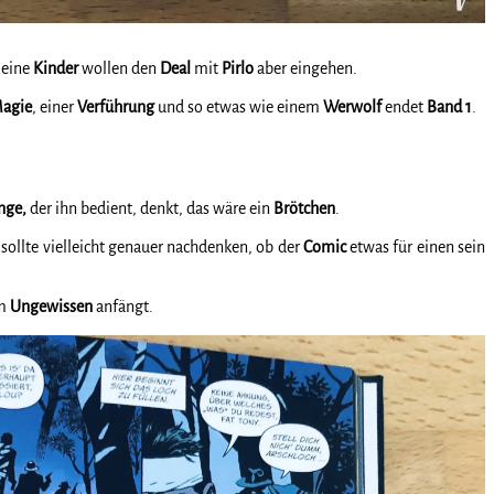
Seine
Kinder
wollen den
Deal
mit
Pirlo
aber eingehen.
agie
, einer
Verführung
und so etwas wie einem
Werwolf
endet
Band 1
.
nge,
der ihn bedient, denkt, das wäre ein
Brötchen
.
, sollte vielleicht genauer nachdenken, ob der
Comic
etwas für einen sein
em
Ungewissen
anfängt.