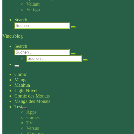
Valiant
Vertigo
Search
Suche
Suchen …
Vincisblog
Search
Suche
Suchen …
Suche
Suchen …
Menü
Comic
Manga
Manhua
Light Novel
Comic des Monats
Manga des Monats
Test
Apps
Games
TV
Versus
Wootbox