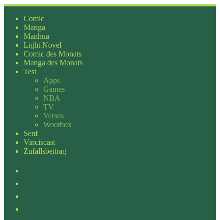
Zum
Inhalt
Comic
springen
Manga
Manhua
Light Novel
Comic des Monats
Manga des Monats
Test
Apps
Games
NBA
TV
Versus
Wootbox
Senf
Vinciscast
Zufallsbeitrag