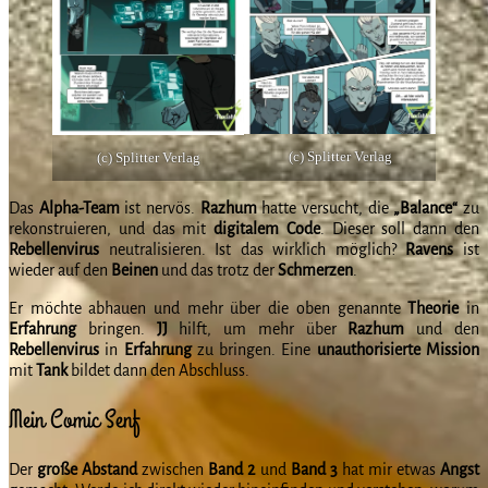
(c) Splitter Verlag
(c) Splitter Verlag
Das
Alpha-Team
ist nervös.
Razhum
hatte versucht, die
„Balance“
zu
rekonstruieren, und das mit
digitalem
Code
. Dieser soll dann den
Rebellenvirus
neutralisieren. Ist das wirklich möglich?
Ravens
ist
wieder auf den
Beinen
und das trotz der
Schmerzen
.
Er möchte abhauen und mehr über die oben genannte
Theorie
in
Erfahrung
bringen.
JJ
hilft, um mehr über
Razhum
und den
Rebellenvirus
in
Erfahrung
zu bringen. Eine
unauthorisierte
Mission
mit
Tank
bildet dann den Abschluss.
Mein Comic Senf
Der
große
Abstand
zwischen
Band 2
und
Band 3
hat mir etwas
Angst