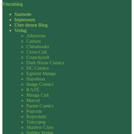
Vincisblog
Startseite
Impressum
Über diesen Blog
Verlag
Altraverse
Carlsen
Chinabooks
Cross-Cult
Crunchyroll
Dark Horse Comics
DC Comics
Egmont Manga
Hayabusa
Image Comics
KAZÉ
Manga Cult
Marvel
Panini Comics
Popcom
Reprodukt
Tokyopop
Skinless Crow
Splitter Verlag