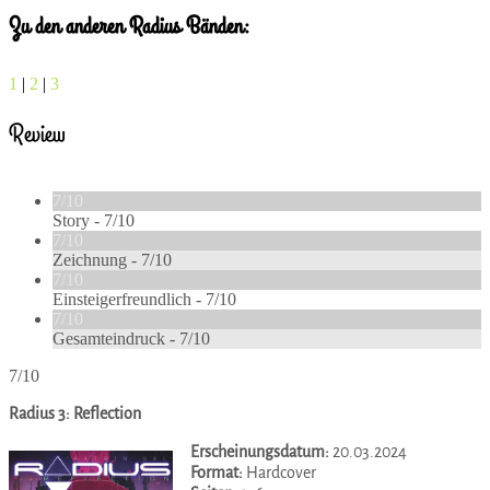
Zu den anderen Radius Bänden:
1
|
2
|
3
Review
7/10
Story -
7/10
7/10
Zeichnung -
7/10
7/10
Einsteigerfreundlich -
7/10
7/10
Gesamteindruck -
7/10
7/10
Radius 3: Reflection
Erscheinungsdatum:
20.03.2024
Format:
Hardcover