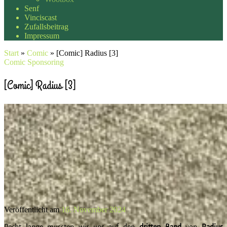
Senf
Vinciscast
Zufallsbeitrag
Impressum
Start
»
Comic
»
[Comic] Radius [3]
Comic
Sponsoring
[Comic] Radius [3]
Veröffentlicht am
16. November 2024
Recht lange mussten wir uns auf den
dritten
Band
von
Radius