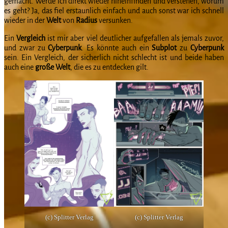
gemacht. Werde ich direkt wieder hineinfinden und verstehen, worum
es geht? Ja, das fiel erstaunlich einfach und auch sonst war ich schnell
wieder in der
Welt
von
Radius
versunken.
Ein
Vergleich
ist mir aber viel deutlicher aufgefallen als jemals zuvor,
und zwar zu
Cyberpunk
. Es könnte auch ein
Subplot
zu
Cyberpunk
sein. Ein Vergleich, der sicherlich nicht schlecht ist und beide haben
auch eine
große
Welt
, die es zu entdecken gilt.
(c) Splitter Verlag
(c) Splitter Verlag