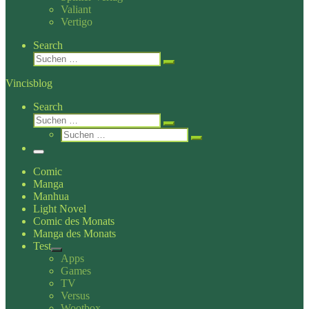
Valiant
Vertigo
Search
Suche
Suchen …
Vincisblog
Search
Suche
Suchen …
Suche
Suchen …
Menü
Comic
Manga
Manhua
Light Novel
Comic des Monats
Manga des Monats
Test
Apps
Games
TV
Versus
Wootbox