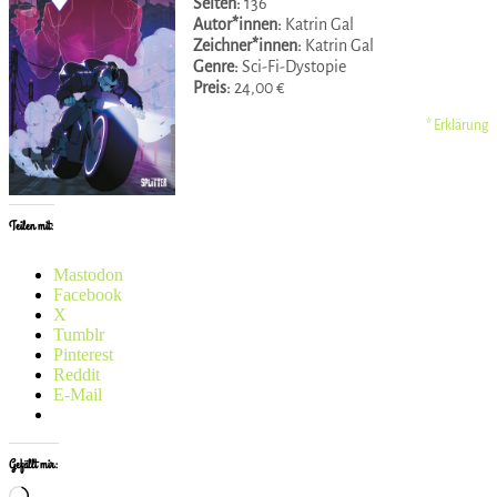
Seiten:
136
Autor*innen:
Katrin Gal
Zeichner*innen:
Katrin Gal
Genre:
Sci-Fi-Dystopie
Preis:
24,00 €
* Erklärung
Teilen mit:
Mastodon
Facebook
X
Tumblr
Pinterest
Reddit
E-Mail
Gefällt mir:
Wird