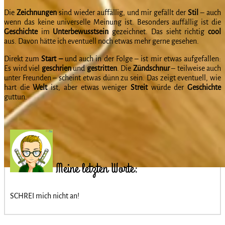
Die
Zeichnungen
sind wieder auffällig, und mir gefällt der
Stil
– auch
wenn das keine universelle Meinung ist. Besonders auffällig ist die
Geschichte
im
Unterbewusstsein
gezeichnet. Das sieht richtig
cool
aus. Davon hätte ich eventuell noch etwas mehr gerne gesehen.
Direkt zum
Start –
und auch in der Folge – ist mir etwas aufgefallen:
Es wird viel
geschrien
und
gestritten
. Die
Zündschnur
– teilweise auch
unter Freunden – scheint etwas dünn zu sein. Das zeigt eventuell, wie
hart die
Welt
ist, aber etwas weniger
Streit
würde der
Geschichte
guttun.
Meine letzten Worte:
SCHREI mich nicht an!