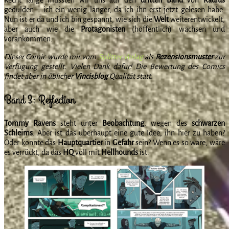
gedulden – ich ein wenig länger, da ich ihn erst jetzt gelesen habe.
Nun ist er da und ich bin gespannt, wie sich die
Welt
weiterentwickelt,
aber auch wie die
Protagonisten
(hoffentlich) wachsen und
vorankommen.
Dieser Comic wurde mir vom
Splitter Verlag
als
Rezensionsmuster
zur
Verfügung gestellt. Vielen Dank dafür! Die Bewertung des Comics
findet aber in üblicher
Vincisblog
Qualität statt.
Band 3: Reflection
Tommy
Ravens
steht unter
Beobachtung
, wegen des
schwarzen
Schleims
. Aber ist das überhaupt eine gute Idee, ihn hier zu haben?
Oder könnte das
Hauptquartier
in
Gefahr
sein? Wenn es so wäre, wäre
es verrückt, da das
HQ
voll mit
Hellhounds
ist.