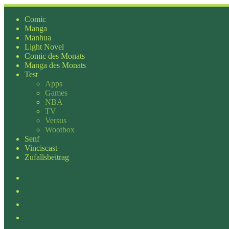
Zum
Inhalt
Comic
springen
Manga
Manhua
Light Novel
Comic des Monats
Manga des Monats
Test
Apps
Games
NBA
TV
Versus
Wootbox
Senf
Vinciscast
Zufallsbeitrag