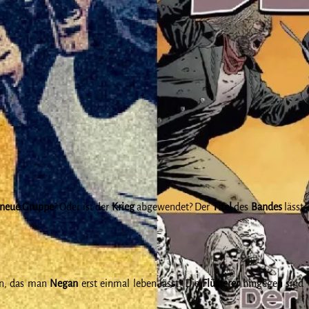
neue Gruppe
? Oder ist der
Krieg
abgewendet? Der
Titel
des
Bandes
lässt
en, das man
Negan
erst einmal leben lässt. Die
Flüsterer
hingegen sind