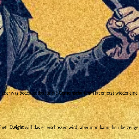
, aber was bedeutet das für die
Gemeinschaften
? Hat er jetzt wieder eine
fnet.
Dwight
will das er erschossen wird, aber man kann ihn überzeug