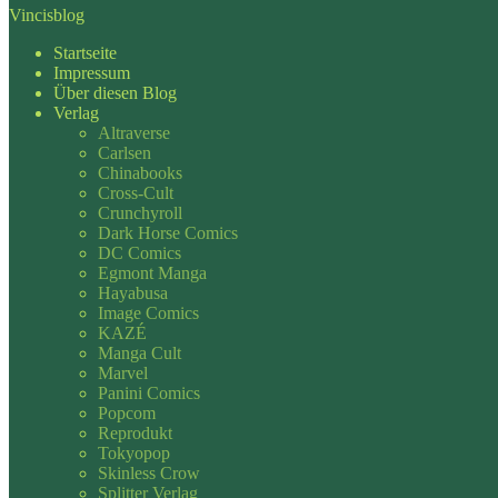
Vincisblog
Startseite
Impressum
Über diesen Blog
Verlag
Altraverse
Carlsen
Chinabooks
Cross-Cult
Crunchyroll
Dark Horse Comics
DC Comics
Egmont Manga
Hayabusa
Image Comics
KAZÉ
Manga Cult
Marvel
Panini Comics
Popcom
Reprodukt
Tokyopop
Skinless Crow
Splitter Verlag