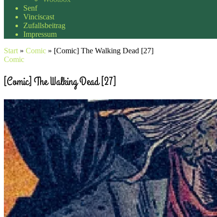
Senf
Vinciscast
Zufallsbeitrag
Impressum
Start
»
Comic
»
[Comic] The Walking Dead [27]
Comic
[Comic] The Walking Dead [27]