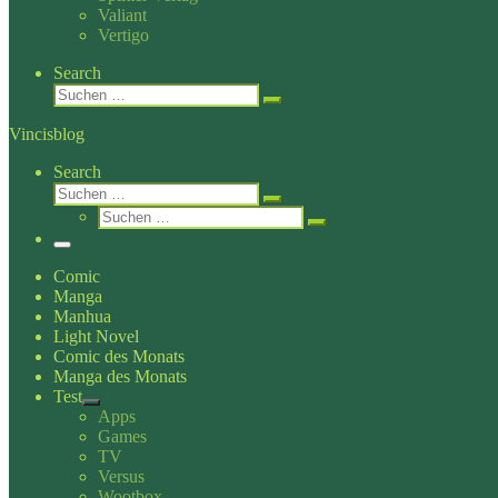
Valiant
Vertigo
Search
Suche
Suchen …
Vincisblog
Search
Suche
Suchen …
Suche
Suchen …
Menü
Comic
Manga
Manhua
Light Novel
Comic des Monats
Manga des Monats
Test
Apps
Games
TV
Versus
Wootbox