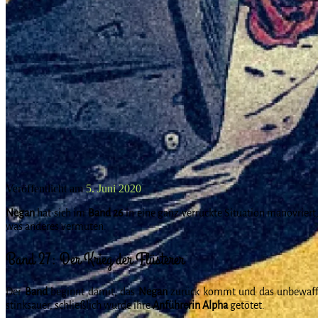
Veröffentlicht am
5. Juni 2020
Negan
hat sich im
Band 26
in eine ganz verrückte Situation manövriert
was anderes vermuten.
Band 27: Der Krieg der Flüsterer
Der
Band
beginnt damit, das
Negan
zurück kommt und das unbewaf
stinksauer, schließlich wurde ihre
Anführerin Alpha
getötet.