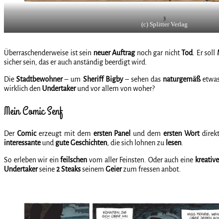
(c) Splitter Verlag
Überraschenderweise ist sein
neuer
Auftrag
noch gar nicht
Tod
. Er soll
sicher sein, das er auch anständig beerdigt wird.
Die
Stadtbewohner
– um
Sheriff
Bigby
– sehen das
naturgemäß
etwas
wirklich den
Undertaker
und vor allem von woher?
Mein Comic Senf
Der
Comic
erzeugt mit dem
ersten
Panel
und dem
ersten
Wort
direk
interessante
und
gute
Geschichten
, die sich lohnen zu
lesen
.
So erleben wir ein
feilschen
vom aller Feinsten. Oder auch eine
kreative
Undertaker
seine
2 Steaks
seinem
Geier
zum fressen anbot.