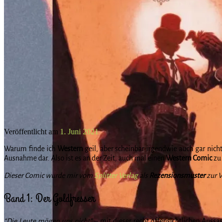
Veröffentlicht am
1. Juni 2021
Warum finde ich
Western
geil, aber scheinbar irgendwie auch gar nich
Ausnahme dar. Also ist es an der Zeit, auch mal einen
Western
Comic
zu 
Dieser Comic wurde mir vom
Splitter Verlag
als
Rezensionsmuster
zur V
Band 1: Der Goldfresser
“Die Leute mögen uns nicht”
– mit dieser recht offensichtlichen Auss