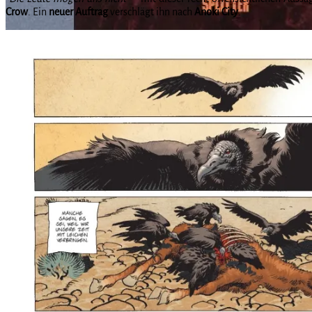
Crow
. Ein
neuer
Auftrag
verschlägt ihn nach
Anoki
City
.