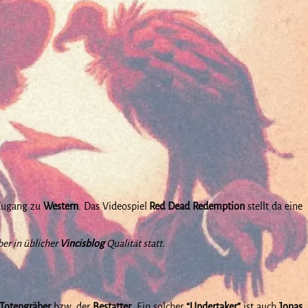
 Zugang zu
Western
. Das Videospiel
Red Dead Redemption
stellt da eine
er in üblicher
Vincisblog
Qualität statt.
Totengräber
bzw. der
Bestatter
. Ein solcher
“Undertaker”
ist auch
Jonas