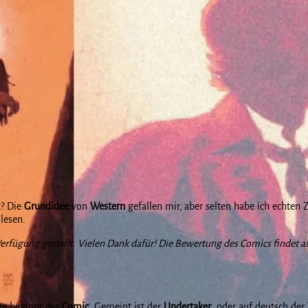
t? Die
Grundidee
von
Western
gefallen mir, aber selten habe ich echten
lesen.
erfügung gestellt. Vielen Dank dafür! Die Bewertung des Comics findet ab
age beginnt der
Comic
. Gemeint ist der
Undertaker
, oder auf deutsch der