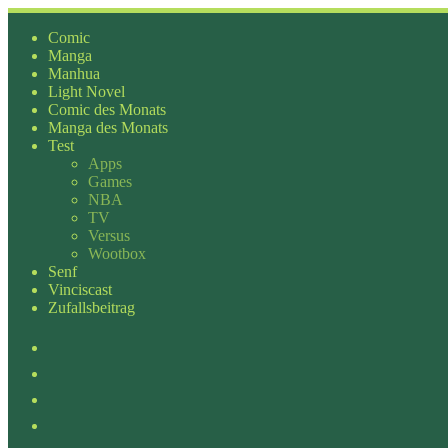
Zum
Inhalt
Comic
springen
Manga
Manhua
Light Novel
Comic des Monats
Manga des Monats
Test
Apps
Games
NBA
TV
Versus
Wootbox
Senf
Vinciscast
Zufallsbeitrag