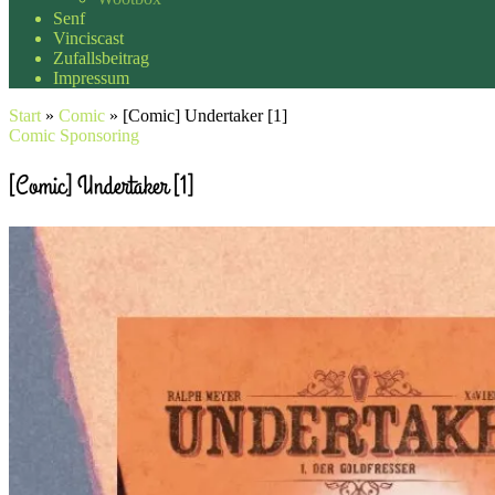
Senf
Vinciscast
Zufallsbeitrag
Impressum
Start
»
Comic
»
[Comic] Undertaker [1]
Comic
Sponsoring
[Comic] Undertaker [1]