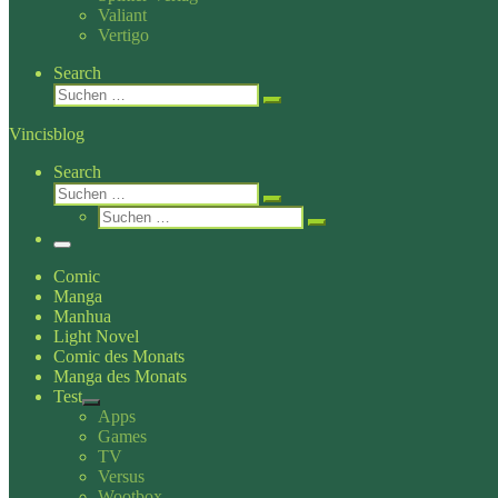
Valiant
Vertigo
Search
Suche
Suchen …
Vincisblog
Search
Suche
Suchen …
Suche
Suchen …
Menü
Comic
Manga
Manhua
Light Novel
Comic des Monats
Manga des Monats
Test
Apps
Games
TV
Versus
Wootbox