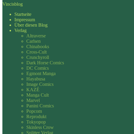
Vincisblog
Startseite
Impressum
Über diesen Blog
Verlag
Altraverse
Carlsen
Chinabooks
Cross-Cult
Crunchyroll
Dark Horse Comics
DC Comics
Egmont Manga
Hayabusa
Image Comics
KAZÉ
Manga Cult
Marvel
Panini Comics
Popcom
Reprodukt
Tokyopop
Skinless Crow
Splitter Verlag