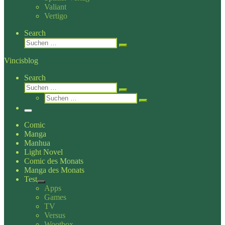
Valiant
Vertigo
Search
Suche
Suchen …
Vincisblog
Search
Suche
Suchen …
Suche
Suchen …
Menü
Comic
Manga
Manhua
Light Novel
Comic des Monats
Manga des Monats
Test
Apps
Games
TV
Versus
Wootbox