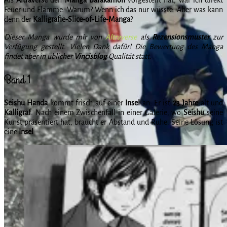
Feuer und Flamme. Warum? Wenn ich das nur wüsste. Aber was kann
denn der
Kalligrafie-Slice-of-Life-Manga
?
Dieser Manga wurde mir von
Altraverse
als
Rezensionsmuster
zur
Verfügung gestellt. Vielen Dank dafür! Die Bewertung des Manga
findet aber in üblicher
Vincisblog
Qualität statt.
Band 1
Seishu Handa
kommt frisch auf einer
Insel
an. Er ist
23 Jahre
alt und
Kalligraf
. Nach einem Zwischenfall in einer Galerie, wo
Seishu
seine
Kunst präsentiert hat, braucht er Abstand und Ruhe. Seine Lösung ist
eine
Insel
.