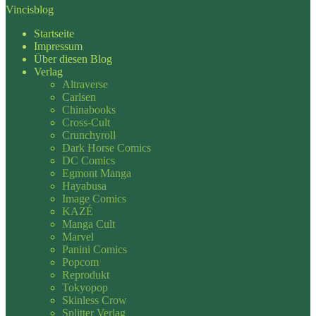
Vincisblog
Startseite
Impressum
Über diesen Blog
Verlag
Altraverse
Carlsen
Chinabooks
Cross-Cult
Crunchyroll
Dark Horse Comics
DC Comics
Egmont Manga
Hayabusa
Image Comics
KAZÉ
Manga Cult
Marvel
Panini Comics
Popcom
Reprodukt
Tokyopop
Skinless Crow
Splitter Verlag