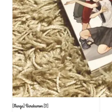
[Manga] Barakamon [2]