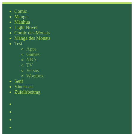
Zum
Inhalt
Comic
springen
Manga
Manhua
Light Novel
Comic des Monats
Manga des Monats
Test
Apps
Games
NBA
TV
Versus
Wootbox
Senf
Vinciscast
Zufallsbeitrag