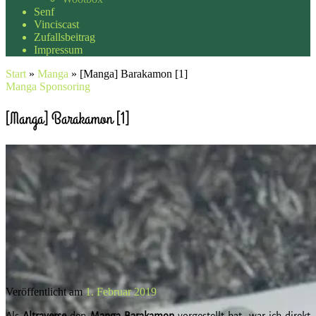
Senf
Vinciscast
Zufallsbeitrag
Impressum
Start
»
Manga
»
[Manga] Barakamon [1]
Manga
Sponsoring
[Manga] Barakamon [1]
Veröffentlicht am
1. Februar 2019
Als
Altraverse
den
Manga Barakamon
vorgestellt hat, war ich direkt