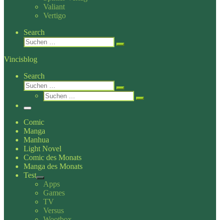
Valiant
Vertigo
Search
Suche
Suchen …
Vincisblog
Search
Suche
Suchen …
Suche
Suchen …
Menü
Comic
Manga
Manhua
Light Novel
Comic des Monats
Manga des Monats
Test
Apps
Games
TV
Versus
Wootbox