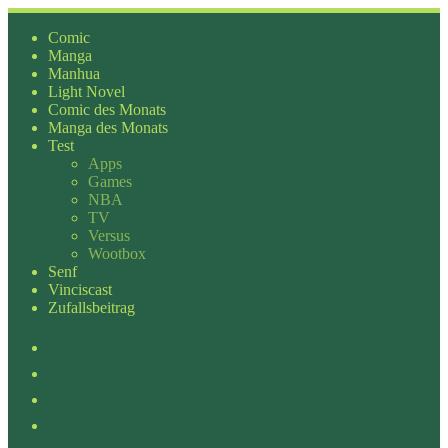
Zum
Inhalt
Comic
springen
Manga
Manhua
Light Novel
Comic des Monats
Manga des Monats
Test
Apps
Games
NBA
TV
Versus
Wootbox
Senf
Vinciscast
Zufallsbeitrag