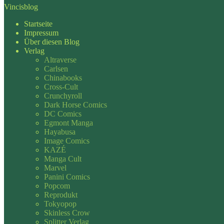
Vincisblog
Startseite
Impressum
Über diesen Blog
Verlag
Altraverse
Carlsen
Chinabooks
Cross-Cult
Crunchyroll
Dark Horse Comics
DC Comics
Egmont Manga
Hayabusa
Image Comics
KAZÉ
Manga Cult
Marvel
Panini Comics
Popcom
Reprodukt
Tokyopop
Skinless Crow
Splitter Verlag