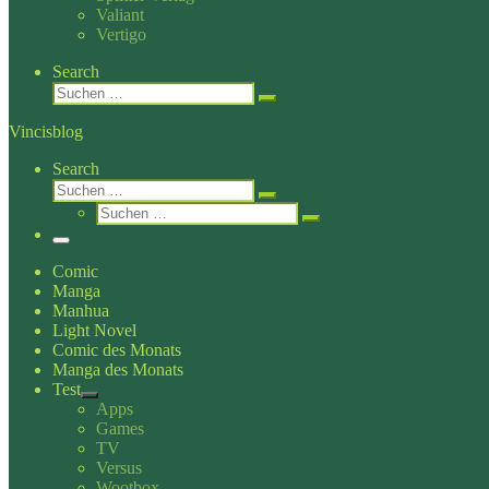
Valiant
Vertigo
Search
Suche
Suchen …
Vincisblog
Search
Suche
Suchen …
Suche
Suchen …
Menü
Comic
Manga
Manhua
Light Novel
Comic des Monats
Manga des Monats
Test
Apps
Games
TV
Versus
Wootbox