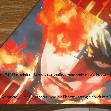
nen
Manga
empfehlen, braucht es eigentlich keine weiteren Worte, oder?
e
Gesegnete
, wurde alles anders. Denn die
Eishexe
überzog die Welt mit
S