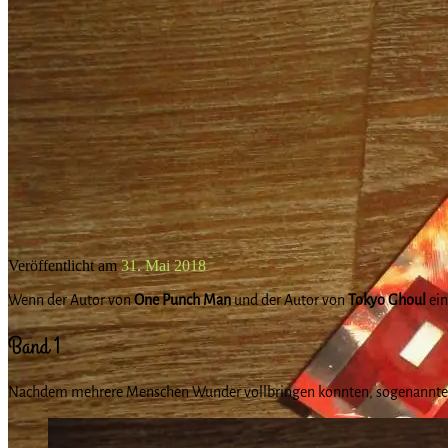
Veröffentlicht am
31. Mai 2018
Wenn der Autor von
One Punch Man
und der Autor von
Tokyo Ghoul
ei
Band 1
Nachdem mehrere Menschen Wunder vollbringen konnten, sogenannt