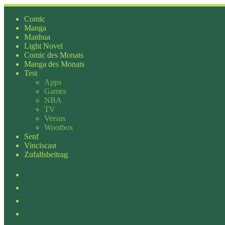
Zum
Inhalt
Comic
springen
Manga
Manhua
Light Novel
Comic des Monats
Manga des Monats
Test
Apps
Games
NBA
TV
Versus
Wootbox
Senf
Vinciscast
Zufallsbeitrag