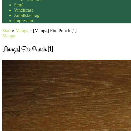
Senf
Vinciscast
Zufallsbeitrag
Impressum
Start
»
Manga
»
[Manga] Fire Punch [1]
Manga
[Manga] Fire Punch [1]