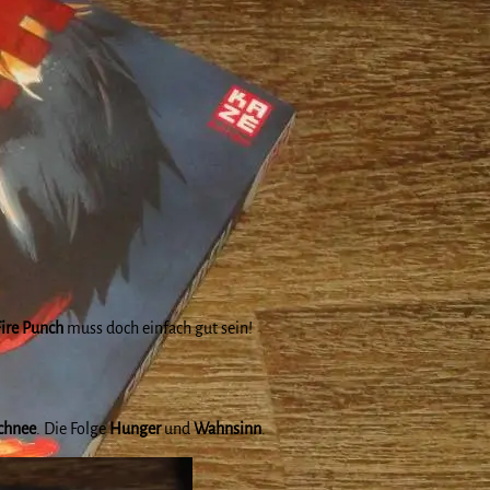
Fire Punch
muss doch einfach gut sein!
chnee
. Die Folge
Hunger
und
Wahnsinn
.