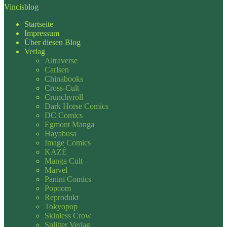
Vincisblog
Startseite
Impressum
Über diesen Blog
Verlag
Altraverse
Carlsen
Chinabooks
Cross-Cult
Crunchyroll
Dark Horse Comics
DC Comics
Egmont Manga
Hayabusa
Image Comics
KAZÉ
Manga Cult
Marvel
Panini Comics
Popcom
Reprodukt
Tokyopop
Skinless Crow
Splitter Verlag