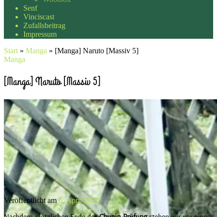
Senf
Vinciscast
Zufallsbeitrag
Impressum
Start
»
Manga
»
[Manga] Naruto [Massiv 5]
Manga
[Manga] Naruto [Massiv 5]
Veröffentlicht am
6. April 2020
Nachdem plötzlichen Ende der
Chunin-Prüfung
stehen wir vor einem