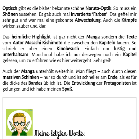
Optisch
gibt es die bisher bekannte schöne
Naruto-Optik
. So muss ein
Shōnen
aussehen. Es gab auch mal
invertierte “Farben”
. Das gefiel mir
sehr gut und war mal eine gekonnte
Abwechslung
. Auch die
Kämpfe
wirken sauber und klar.
Das
heimliche Highlight
ist gar nicht der
Manga
sondern die
Texte
vom
Autor Masashi Kishimoto
die zwischen den
Kapiteln
lauern. So
schrieb er über einen
Kinobesuch
. Einfach nur
lustig
und
unterhaltsam
. Manchmal habe ich nur deswegen noch ein
Kapitel
gelesen, um zu erfahren wie es hier weitergeht. Sehr geil!
Auch der
Manga
unterhält weiterhin. Man fliegt – auch durch diesen
massiven Schinken
– nur so durch und ist schneller am
Ende
, als es für
die dicke des
Bandes
üblich ist. Die
Entwicklung
der
Protagonisten
ist
gelungen und ich habe meinen
Spaß
.
Meine letzten Worte: