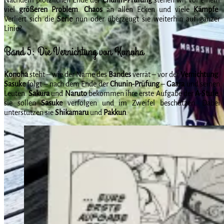
viel
größeren Problem
.
Chaos
an allen Ecken und viele
Kämpfe
.
Verliert sich die
Serie
nun oder überzeugt sie weiterhin auf ganzer
Linie?
Band 5: Die Vernichtung von Konoha
Konoha
steht – wie der Name des
Bandes
verrät – vor der
Vernichtung
.
Sasuke
folgt – nach dem Ende der
Chunin-Prüfung
–
Gaara
und seinen
Leuten.
Sakura
und
Naruto
bekommen ihre erste Aufgabe der
A-Stufe
,
sie sollen
Sasuke
verfolgen und im Zweifel beschützen. Dabei
unterstützen sie
Shikamaru
und
Pakkun
.