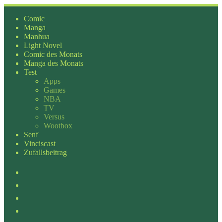
Zum
Inhalt
Comic
springen
Manga
Manhua
Light Novel
Comic des Monats
Manga des Monats
Test
Apps
Games
NBA
TV
Versus
Wootbox
Senf
Vinciscast
Zufallsbeitrag