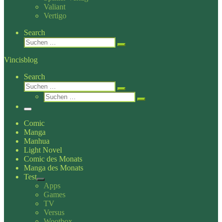
Valiant
Vertigo
Search
Suche
Suchen …
Vincisblog
Search
Suche
Suchen …
Suche
Suchen …
Menü
Comic
Manga
Manhua
Light Novel
Comic des Monats
Manga des Monats
Test
Apps
Games
TV
Versus
Wootbox