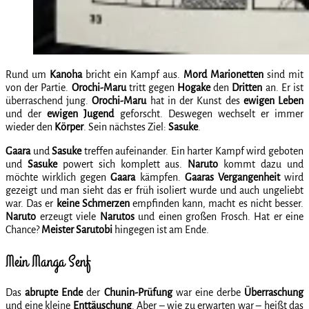
Rund um
Kanoha
bricht ein Kampf aus.
Mord Marionetten
sind mit
von der Partie.
Orochi-Maru
tritt gegen
Hogake
den
Dritten
an. Er ist
überraschend jung.
Orochi-Maru
hat in der Kunst des
ewigen Leben
und der
ewigen Jugend
geforscht. Deswegen wechselt er immer
wieder den
Körper
. Sein nächstes Ziel:
Sasuke
.
Gaara
und
Sasuke
treffen aufeinander. Ein harter Kampf wird geboten
und
Sasuke
powert sich komplett aus.
Naruto
kommt dazu und
möchte wirklich gegen
Gaara
kämpfen.
Gaaras Vergangenheit
wird
gezeigt und man sieht das er früh isoliert wurde und auch ungeliebt
war. Das er
keine Schmerzen
empfinden kann, macht es nicht besser.
Naruto
erzeugt viele
Narutos
und einen großen Frosch. Hat er eine
Chance?
Meister Sarutobi
hingegen ist am Ende.
Mein Manga Senf
Das
abrupte Ende
der
Chunin-Prüfung
war eine derbe
Überraschung
und eine kleine
Enttäuschung
. Aber – wie zu erwarten war – heißt das