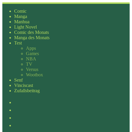
Zum
Inhalt
Comic
springen
Manga
Manhua
Light Novel
Comic des Monats
Manga des Monats
Test
Apps
Games
NBA
TV
Versus
Wootbox
Senf
Vinciscast
Zufallsbeitrag