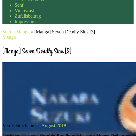
Senf
Vinciscast
Zufallsbeitrag
Impressum
Start
»
Manga
»
[Manga] Seven Deadly Sins [3]
Manga
[Manga] Seven Deadly Sins [3]
Veröffentlicht am
1. August 2018
Nachdem es beim
Humble Bundle
etliche gute
Manga Reihen
gab,