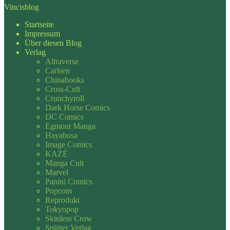
Vincisblog
Startseite
Impressum
Über diesen Blog
Verlag
Altraverse
Carlsen
Chinabooks
Cross-Cult
Crunchyroll
Dark Horse Comics
DC Comics
Egmont Manga
Hayabusa
Image Comics
KAZÉ
Manga Cult
Marvel
Panini Comics
Popcom
Reprodukt
Tokyopop
Skinless Crow
Splitter Verlag