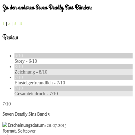
Zu den anderen Seven Deadly Sins Bänden:
1
|
2
|
3
|
4
Review
6/10
Story -
6/10
8/10
Zeichnung -
8/10
7/10
Einsteigerfreundlich -
7/10
7/10
Gesamteindruck -
7/10
7/10
Seven Deadly Sins Band 3
Erscheinungsdatum:
28.07.2015
Format:
Softcover