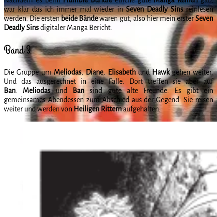
war klar das ich immer mal wieder in
Seven Deadly
Sins
reinlesen
werden. Die ersten
beide Bände
waren gut, also hier mein erster
Seven
Deadly Sins
digitaler Manga Bericht.
Band 3
Die Gruppe um
Meliodas
,
Diane
,
Elisabeth
und
Hawk
gehen weiter.
Und das ausgerechnet in eine Falle. Dort treffen sie aber auf
Ban
.
Meliodas
und
Ban
sind gute alte Freunde. Es gibt ein
gemeinsames Abendessen zum Abschied aus der Gegend. Sie reisen
weiter und werden von
Heiligen Rittern
aufgehalten.