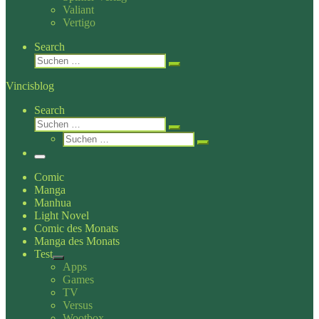
Valiant
Vertigo
Search
Suche
Suchen …
Vincisblog
Search
Suche
Suchen …
Suche
Suchen …
Menü
Comic
Manga
Manhua
Light Novel
Comic des Monats
Manga des Monats
Test
Apps
Games
TV
Versus
Wootbox