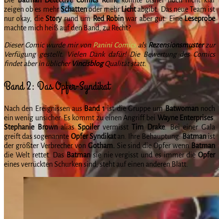
zeigen ob es mehr
Schatten
oder mehr
Licht
abgibt. Das neue Team ist
nur okay, die
Story
rund um
Red Robin
war aber gut. Eine
Leseprobe
machte mich heiß auf den Band, zu Recht?
Dieser Comic wurde mir von
Panini Comics
als
Rezensionsmuster
zur
Verfügung gestellt. Vielen Dank dafür! Die Bewertung des Comics
findet aber in üblicher
Vincisblog
Qualität statt.
Band 2: Das Opfer-Syndikat
Nach den Ereignissen aus
Band 1
ist die Gruppe um
Batwoman
noch
ein wenig unsicher. Es kommt zu einen Angriff bei
Wayne Enterprises
.
Stephanie Brown
alias
Spoiler
vermisst
Tim Drake
. Bei einer Gala
greift das sogenannte
Opfer Syndikat
an. Ihre Behauptung:
Batman
ist
der größter Verbrecher von
Gotham.
Sie sind die Opfer wenn
Batman
die Welt rettet. Das
Batman
sie nie vergisst und es immer die
Opfer
eines verrückten Schurken sind, steht auf einen anderen Blatt.