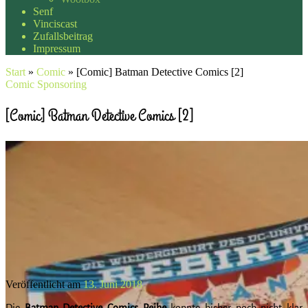
Senf
Vinciscast
Zufallsbeitrag
Impressum
Start
»
Comic
»
[Comic] Batman Detective Comics [2]
Comic
Sponsoring
[Comic] Batman Detective Comics [2]
Veröffentlicht am
13. Juni 2018
Die
Batman Detective Comics Reihe
konnte bisher noch nicht klar