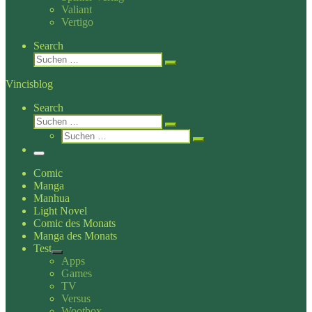
Valiant
Vertigo
Search
Suche
Suchen …
Vincisblog
Search
Suche
Suchen …
Suche
Suchen …
Menü
Comic
Manga
Manhua
Light Novel
Comic des Monats
Manga des Monats
Test
Apps
Games
TV
Versus
Wootbox