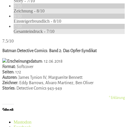
Story -
7/10
8/10
Zeichnung -
8/10
8/10
Einsteigerfreundlich -
8/10
7/10
Gesamteindruck -
7/10
7.5/10
Batman Detective Comics: Band 2: Das Opfer-Syndikat
Erscheinungsdatum:
12.06.2018
Format:
Softcover
Seiten:
172
Autoren:
James Tynion IV, Marguerite Bennett
Zeichner:
Eddy Barrows, Alvaro Martinez, Ben Oliver
Stories:
Detective Comics 943-949
* Erklärung
Teilen mit:
Mastodon