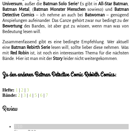
Universum
, außer die
Batman Solo Serie
? Es gibt in
All-Star Batman
,
Batman Metal
, (
Batman Monster Menschen
sowieso) und
Batman
Detective Comics
– ich nehme an auch bei
Batwoman
– genügend
Anspielungen aufeinander. Das Ganze gehört zwar nur bedingt zu der
Bewertung
des Bandes, ist aber gut zu wissen, wenn man was von
Bedeutung lesen will.
Zusammenfassend gibt es eine bedingte Empfehlung. Wer aktuell
eine
Batman Rebirth Serie
lesen will, sollte lieber diese nehmen. Was
mit
Red Robin
ist, ist noch ein interessantes Thema für die nächsten
Bände. Hier ist man mit der
Story
leider nicht weitergekommen.
Zu den anderen Batman Detective Comic Rebirth Comics:
Hefte:
1
|
2
|
3
Bände:
2
|
3
|
4
|
5
|
6
|
7
Review
7/10