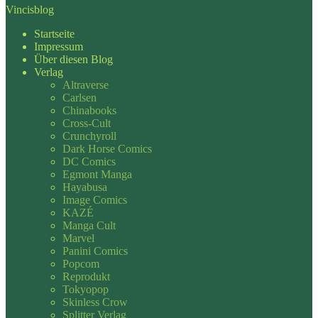
Vincisblog
Startseite
Impressum
Über diesen Blog
Verlag
Altraverse
Carlsen
Chinabooks
Cross-Cult
Crunchyroll
Dark Horse Comics
DC Comics
Egmont Manga
Hayabusa
Image Comics
KAZÉ
Manga Cult
Marvel
Panini Comics
Popcom
Reprodukt
Tokyopop
Skinless Crow
Splitter Verlag