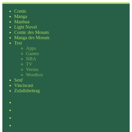
Zum
Inhalt
Comic
springen
Manga
Manhua
Light Novel
Comic des Monats
Manga des Monats
Test
Apps
Games
NBA
TV
Versus
Wootbox
Senf
Vinciscast
Zufallsbeitrag