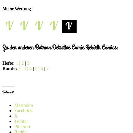
Meine Wertung:
Zu den anderen Batman Detective Comic Rebirth Comics:
Hefte:
1
|
2
|
3
Bände:
2
|
3
|
4
|
5
|
6
|
7
x
Teilen mit:
Mastodon
Facebook
X
Tumblr
Pinterest
Reddit