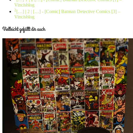
Vincisblog
2
[…] | 2 | […]
- [Comic] Batman Detective Comics [3] –
Vincisblog
Vielleicht gefällt dir auch