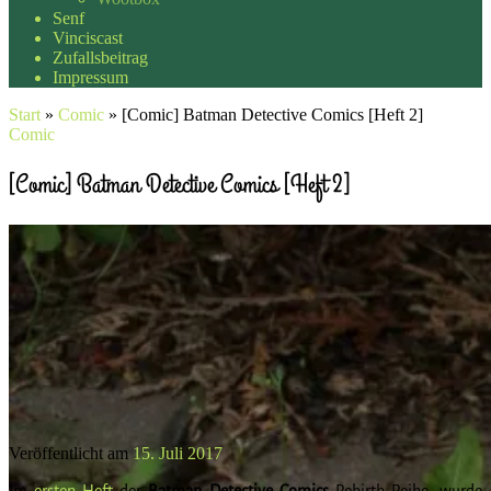
Senf
Vinciscast
Zufallsbeitrag
Impressum
Start
»
Comic
»
[Comic] Batman Detective Comics [Heft 2]
Comic
[Comic] Batman Detective Comics [Heft 2]
Veröffentlicht am
15. Juli 2017
Im
ersten Heft
der
Batman Detective Comics
Rebirth Reihe, wurde