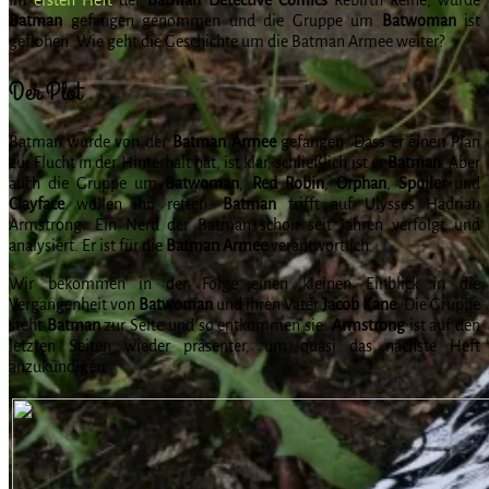
Batman
gefangen genommen und die Gruppe um
Batwoman
ist
geflohen. Wie geht die Geschichte um die Batman Armee weiter?
Der Plot
Batman wurde von der
Batman Armee
gefangen. Dass er einen Plan
zur Flucht in der Hinterhalt hat, ist klar, schließlich ist er
Batman
. Aber
auch die Gruppe um
Batwoman
,
Red Robin
,
Orphan
,
Spoiler
und
Clayface
wollen ihn retten.
Batman
trifft auf Ulysses Hadrian
Armstrong. Ein Nerd der Batman schon seit Jahren verfolgt und
analysiert. Er ist für die
Batman Armee
verantwortlich.
Wir bekommen in der Folge einen kleinen Einblick in die
Vergangenheit von
Batwoman
und ihren Vater
Jacob Kane
. Die Gruppe
steht
Batman
zur Seite und so entkommen sie.
Armstrong
ist auf den
letzten Seiten wieder präsenter, um quasi das nächste Heft
anzukündigen.