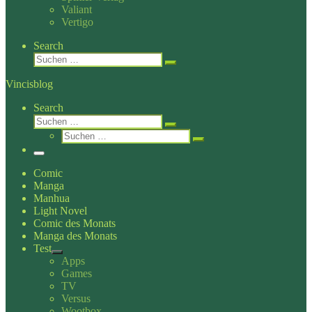
Valiant
Vertigo
Search
Suche
Suchen …
Vincisblog
Search
Suche
Suchen …
Suche
Suchen …
Menü
Comic
Manga
Manhua
Light Novel
Comic des Monats
Manga des Monats
Test
Apps
Games
TV
Versus
Wootbox