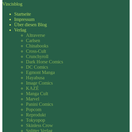
Vincisblog
Startseite
Impressum
Über diesen Blog
Verlag
Altraverse
Carlsen
Chinabooks
Cross-Cult
Crunchyroll
Dark Horse Comics
DC Comics
Egmont Manga
Hayabusa
Image Comics
KAZÉ
Manga Cult
Marvel
Panini Comics
Popcom
Reprodukt
Tokyopop
Skinless Crow
Splitter Verlag