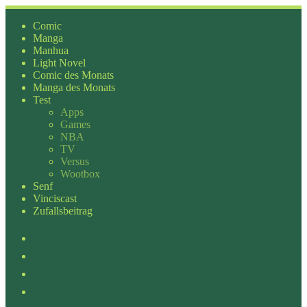
Zum
Inhalt
Comic
springen
Manga
Manhua
Light Novel
Comic des Monats
Manga des Monats
Test
Apps
Games
NBA
TV
Versus
Wootbox
Senf
Vinciscast
Zufallsbeitrag