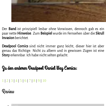
Der
Band
ist prinzipiell lesbar ohne Vorwissen, dennoch gab es ein
paar nette
Hinweise
. Zum
Beispiel
wurde im Fernsehen über die
Skrull
Invasion
berichtet.
Deadpool Comics
sind nicht immer ganz leicht, dieser hier ist aber
genau das Richtige. Nicht zu albern und in gewissen Zügen ist eine
Story
erkennbar. Ich habe nicht selten gelacht.
Zu den anderen Deadpool Daniel Way Comics:
1
|
2
|
3
|
4
|
5
|
6
|
7
|
8
|
9
|
10
Review
7/10