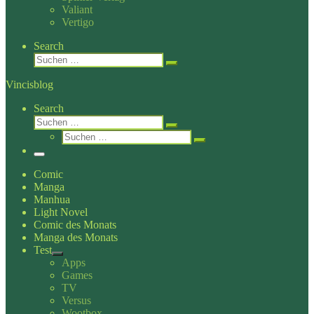
Valiant
Vertigo
Search
Suche
Suchen …
Vincisblog
Search
Suche
Suchen …
Suche
Suchen …
Menü
Comic
Manga
Manhua
Light Novel
Comic des Monats
Manga des Monats
Test
Apps
Games
TV
Versus
Wootbox