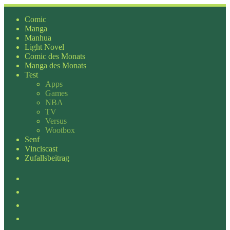
Zum
Inhalt
Comic
springen
Manga
Manhua
Light Novel
Comic des Monats
Manga des Monats
Test
Apps
Games
NBA
TV
Versus
Wootbox
Senf
Vinciscast
Zufallsbeitrag