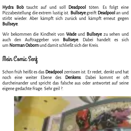
Hydra Bob
taucht auf und soll
Deadpool
töten. Es folgt eine
Pizzabestellung die extrem lustig ist.
Bullseye
greift
Deadpool
an und
stirbt wieder. Aber kämpft sich zurück und kämpft erneut gegen
Bullseye
.
Wir bekommen die Kindheit von
Wade
und
Bullseye
zu sehen und
auch den Auftraggeber von
Bullseye
. Dabei handelt es sich
um
Norman Osborn
und damit schließt sich der Kreis.
Mein Comic Senf
Schon früh heißt es das
Deadpool
zerrissen ist. Er redet, denkt und hat
noch eine weiter Ebene des
Denkens
. Dabei kommt er oft
durcheinander und spricht das falsche aus oder antwortet auf seine
eigene gedachte Frage. Sehr geil ?.