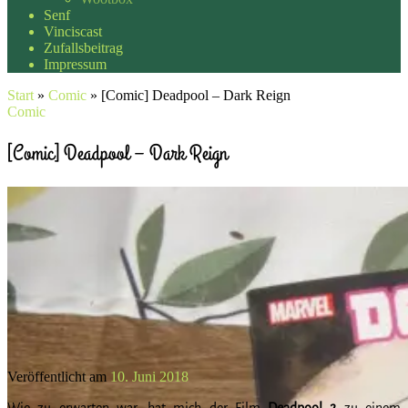
Senf
Vinciscast
Zufallsbeitrag
Impressum
Start
»
Comic
»
[Comic] Deadpool – Dark Reign
Comic
[Comic] Deadpool – Dark Reign
Veröffentlicht am
10. Juni 2018
Wie zu erwarten war, hat mich der Film
Deadpool 2
zu einem