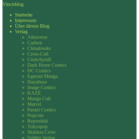
Vincisblog
Startseite
Impressum
Über diesen Blog
Verlag
Altraverse
Carlsen
Chinabooks
Cross-Cult
Crunchyroll
Dark Horse Comics
DC Comics
Egmont Manga
Hayabusa
Image Comics
KAZÉ
Manga Cult
Marvel
Panini Comics
Popcom
Reprodukt
Tokyopop
Skinless Crow
Splitter Verlag