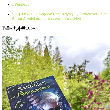
1 Pingback
1
[…] 00:53:15 Deadpool: Dark Reign […]
- Vinciscast Folge
9 – Im Zweifel nicht mal schön – Vincisblog
Vielleicht gefällt dir auch