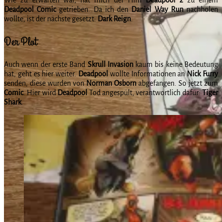
Deadpool Comic
getrieben. Da ich den
Daniel Way Run
nachholen
wollte, ist der nächste gesetzt:
Dark Reign
.
Der Plot
Auch wenn der erste Band
Skrull Invasion
kaum bis keine Bedeutung
hat, geht es hier weiter.
Deadpool
wollte Informationen an
Nick Furry
senden, diese wurden von
Norman Osborn
abgefangen. So jetzt zum
Comic
. Hier wird
Deadpool
Tod angespült, verantwortlich dafür:
Tiger
Shark
.