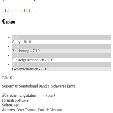
1
|
2
|
3
|
4
|
5
|
6
|
7
|
8
Review
8/10
Story -
8/10
7/10
Zeichnung -
7/10
7/10
Einsteigerfreundlich -
7/10
8/10
Gesamteindruck -
8/10
7.5/10
Superman Sonderband Band 4: Schwarze Ernte
Erscheinungsdatum:
13.03.2018
Format:
Softcover
Seiten:
140
Autoren:
Peter Tomasi, Patrick Gleason