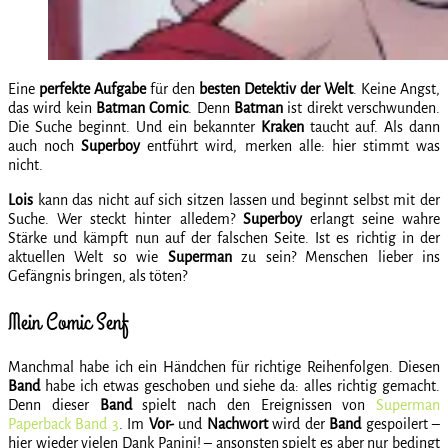
Eine
perfekte Aufgabe
für den
besten Detektiv der
Welt
. Keine Angst,
das wird kein
Batman
Comic
. Denn
Batman
ist direkt verschwunden.
Die Suche beginnt. Und ein bekannter
Kraken
taucht auf. Als dann
auch noch
Superboy
entführt wird, merken alle: hier stimmt was
nicht.
Lois
kann das nicht auf sich sitzen lassen und beginnt selbst mit der
Suche. Wer steckt hinter alledem?
Superboy
erlangt seine wahre
Stärke und kämpft nun auf der falschen Seite. Ist es richtig in der
aktuellen Welt so wie
Superman
zu sein? Menschen lieber ins
Gefängnis bringen, als töten?
Mein Comic Senf
Manchmal habe ich ein Händchen für richtige Reihenfolgen. Diesen
Band
habe ich etwas geschoben und siehe da: alles richtig gemacht.
Denn dieser
Band
spielt nach den Ereignissen von
Superman
Paperback Band 3
. Im
Vor-
und
Nachwort
wird der
Band
gespoilert –
hier wieder vielen Dank Panini! – ansonsten spielt es aber nur bedingt