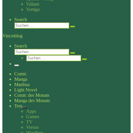
Valiant
Vertigo
Search
Suche
Suchen …
Vincisblog
Search
Suche
Suchen …
Suche
Suchen …
Menü
Comic
Manga
Manhua
Light Novel
Comic des Monats
Manga des Monats
Test
Apps
Games
TV
Versus
Wootbox