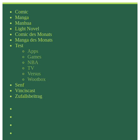
Zum
Inhalt
Comic
springen
Manga
Manhua
Light Novel
Comic des Monats
Manga des Monats
Test
Apps
Games
NBA
TV
Versus
Wootbox
Senf
Vinciscast
Zufallsbeitrag