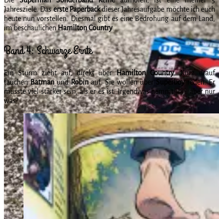
Jahresziele. Das
erste Paperback
dieser Jahresaufgabe möchte ich euch
heute nun vorstellen. Diesmal gibt es eine Bedrohung auf dem Land,
im beschaulichen
Hamilton
Country
.
Band 4: Schwarze Ernte
Ein Sturm zieht auf, direkt über
Hamilton
Country
. Kurz drauf
tauchen
Batman
und
Robin
auf. Sie wollen über
Superboy
reden. Er
müsste viel stärker sein, als er es ist. Irgendwas hemmt ihn, aber nur
was?