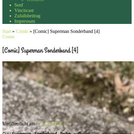
Senf
Vinciscast
Zufallsbeitrag
Impressum
Start
»
Comic
»
[Comic] Superman Sonderband [4]
Comic
[Comic] Superman Sonderband [4]
Veröffentlicht am
2. April 2019
Die
Superman Sonderband Reihe
aufholen, ist eine meiner 5