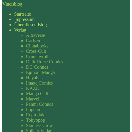
Vincisblog
Startseite
Impressum
Über diesen Blog
Verlag
Altraverse
Carlsen
Chinabooks
Cross-Cult
Crunchyroll
Dark Horse Comics
DC Comics
Egmont Manga
Hayabusa
Image Comics
KAZÉ
Manga Cult
Marvel
Panini Comics
Popcom
Reprodukt
Tokyopop
Skinless Crow
Splitter Verlag