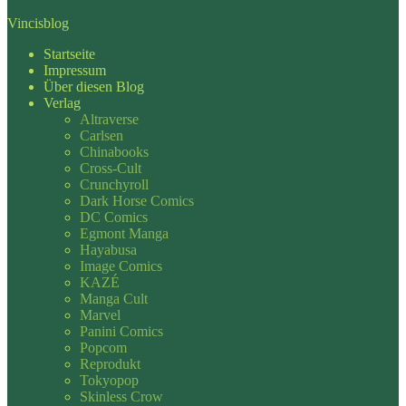
Vincisblog
Startseite
Impressum
Über diesen Blog
Verlag
Altraverse
Carlsen
Chinabooks
Cross-Cult
Crunchyroll
Dark Horse Comics
DC Comics
Egmont Manga
Hayabusa
Image Comics
KAZÉ
Manga Cult
Marvel
Panini Comics
Popcom
Reprodukt
Tokyopop
Skinless Crow