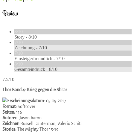
Review
8/10
Story -
8/10
7/10
Zeichnung -
7/10
7/10
Einsteigerfreundlich -
7/10
8/10
Gesamteindruck -
8/10
7.5/10
Thor Band 4: Krieg gegen die Shi‘ar
Erscheinungsdatum:
05.09.2017
Format:
Softcover
Seiten:
116
Autoren:
Jason Aaron
Zeichner:
Russell Dauterman, Valerio Schiti
Stories:
The Mighty Thor 15-19