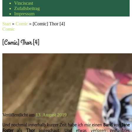
Vinciscast
Zufallsbeitrag
Impressum
Start
»
Comic
»
[Comic] Thor [4]
Comic
[Comic] Thor [4]
Veröffentlicht am
13. August 2019
Und nochmal innerhalb kurzer Zeit habe ich mir einen
Band
von
Jane
Foster
als
Thor
angeschaut. Und etwas verloren geglaubtes