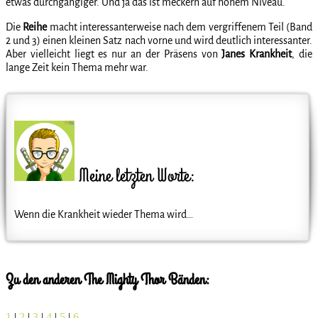
etwas durchgängiger. Und ja das ist meckern auf hohem Niveau.
Die
Reihe
macht interessanterweise nach dem vergriffenem Teil (Band
2 und 3) einen kleinen Satz nach vorne und wird deutlich interessanter.
Aber vielleicht liegt es nur an der Präsens von
Janes
Krankheit
, die
lange Zeit kein Thema mehr war.
Meine letzten Worte:
Wenn die Krankheit wieder Thema wird…
Zu den anderen The Mighty Thor Bänden:
1
|
2
|
3
|
4
|
5
|
6