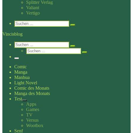
Splitter Verlag
Valiant
Vertigo
Search
Suche
Suchen …
Vincisblog
Search
Suche
Suchen …
Suche
Suchen …
Menü
Comic
Manga
Manhua
Light Novel
Comic des Monats
Manga des Monats
Test
Apps
Games
TV
Versus
Wootbox
Senf