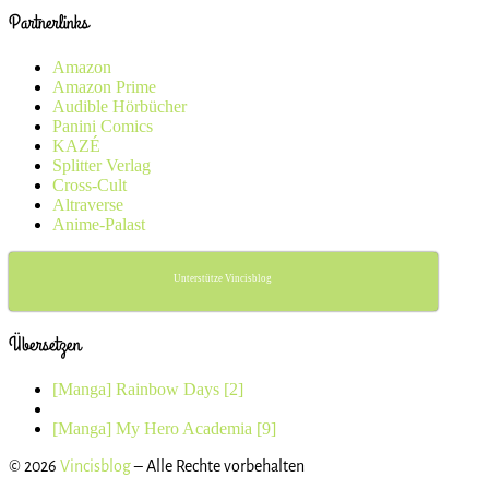
Partnerlinks
Amazon
Amazon Prime
Audible Hörbücher
Panini Comics
KAZÉ
Splitter Verlag
Cross-Cult
Altraverse
Anime-Palast
Unterstütze Vincisblog
Übersetzen
Beitragsnavigation
Vorheriger
[Manga] Rainbow Days [2]
Beitrag
Zurück
zur
Nächster
[Manga] My Hero Academia [9]
Beitragsliste
Beitrag
© 2026
Vincisblog
– Alle Rechte vorbehalten