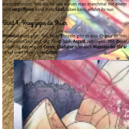
wiedergefunden. Was das ist und warum man manchmal mit einem
nicht
vergriffenen
Band mehr
Spaß
haben kann, erfahrt ihr nun.
Band 4: Krieg gegen die Shi‘ar
Heimdall
sieht alles. Nur beim Blinzeln gibt es eine Chance an ihm
vorbeizuhuschen und den Krieg nach
Asgard
zubringen. Mit dieser
Einleitung beginnt der
Comic
.
Gladiator
oder auch
Majestor der Shi‘ar
ist auf einer Mission der
Götter
.