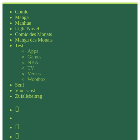
Zum
Inhalt
Comic
springen
Manga
Manhua
Light Novel
Comic des Monats
Manga des Monats
Test
Apps
Games
NBA
TV
Versus
Wootbox
Senf
Vinciscast
Zufallsbeitrag