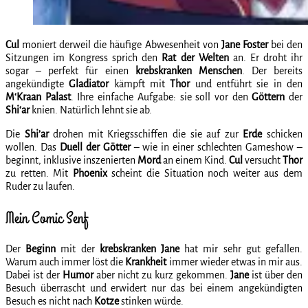
Cul
moniert derweil die häufige Abwesenheit von
Jane Foster
bei den
Sitzungen im Kongress sprich den
Rat der
Welten
an. Er droht ihr
sogar – perfekt für einen
krebskranken
Menschen
. Der bereits
angekündigte
Gladiator
kämpft mit
Thor
und entführt sie in den
M‘Kraan
Palast
. Ihre einfache Aufgabe: sie soll vor den
Göttern
der
Shi‘ar
knien. Natürlich lehnt sie ab.
Die
Shi’ar
drohen mit Kriegsschiffen die sie auf zur
Erde
schicken
wollen. Das
Duell der Götter
– wie in einer schlechten Gameshow –
beginnt, inklusive inszenierten
Mord
an einem Kind.
Cul
versucht
Thor
zu retten. Mit
Phoenix
scheint die Situation noch weiter aus dem
Ruder zu laufen.
Mein Comic Senf
Der
Beginn
mit der
krebskranken Jane
hat mir sehr gut gefallen.
Warum auch immer löst die
Krankheit
immer wieder etwas in mir aus.
Dabei ist der
Humor
aber nicht zu kurz gekommen.
Jane
ist über den
Besuch überrascht und erwidert nur das bei einem angekündigten
Besuch es nicht nach
Kotze
stinken würde.