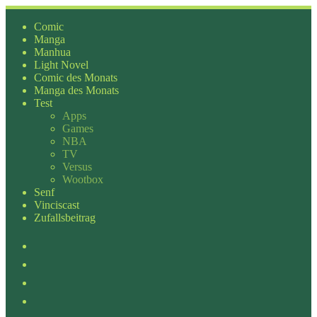
Zum
Inhalt
Comic
springen
Manga
Manhua
Light Novel
Comic des Monats
Manga des Monats
Test
Apps
Games
NBA
TV
Versus
Wootbox
Senf
Vinciscast
Zufallsbeitrag