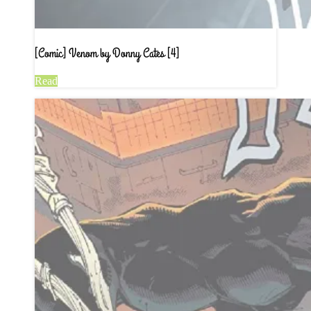
[Comic] Venom by Donny Cates [4]
Read