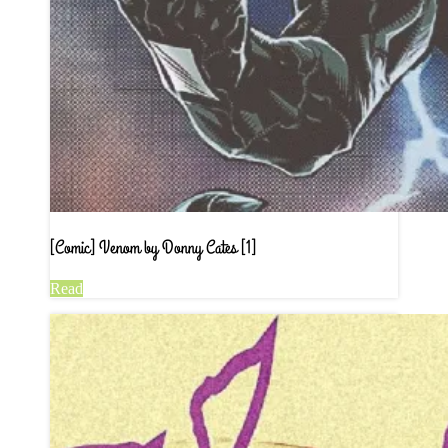
[Comic] Venom by Donny Cates [1]
Read