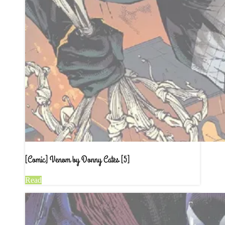
[Comic] Venom by Donny Cates [5]
Read