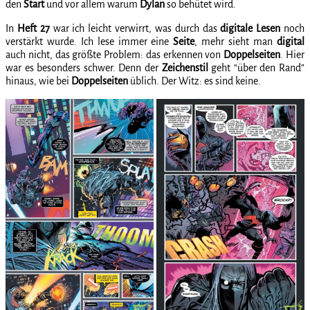
den
Start
und vor allem warum
Dylan
so behütet wird.
In
Heft 27
war ich leicht verwirrt, was durch das
digitale
Lesen
noch
verstärkt wurde. Ich lese immer eine
Seite
, mehr sieht man
digital
auch nicht, das größte Problem: das erkennen von
Doppelseiten
. Hier
war es besonders schwer. Denn der
Zeichenstil
geht “über den Rand”
hinaus, wie bei
Doppelseiten
üblich. Der Witz: es sind keine.