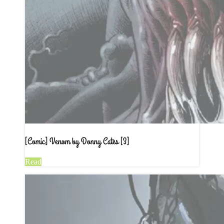
[Comic] Venom by Donny Cates [3]
Read