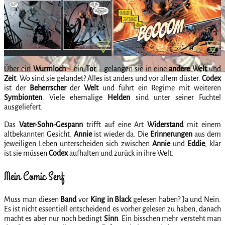
Über ein
Wurmloch
– ein
Tor
– gelangen sie in eine
andere
Welt
und
Zeit
. Wo sind sie gelandet? Alles ist anders und vor allem düster.
Codex
ist der
Beherrscher
der
Welt
und führt ein Regime mit weiteren
Symbionten
. Viele ehemalige
Helden
sind unter seiner Fuchtel
ausgeliefert.
Das
Vater-Sohn-Gespann
trifft auf eine Art
Widerstand
mit einem
altbekannten Gesicht.
Annie
ist wieder da. Die
Erinnerungen
aus dem
jeweiligen Leben unterscheiden sich zwischen
Annie
und
Eddie
, klar
ist sie müssen
Codex
aufhalten und zurück in ihre Welt.
Mein Comic Senf
Muss man diesen
Band
vor
King in Black
gelesen haben? Ja und Nein.
Es ist nicht essentiell entscheidend es vorher gelesen zu haben, danach
macht es aber nur noch bedingt
Sinn
. Ein bisschen mehr versteht man