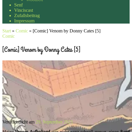
Senf
Vinciscast
Zufallsbeitrag
Impressum
Start
»
Comic
»
[Comic] Venom by Donny Cates [5]
Comic
[Comic] Venom by Donny Cates [5]
Veröffentlicht am
29. September 2021
Meine
Venom
Aufholjagd
war nicht ganz schnell genug, einen
Band