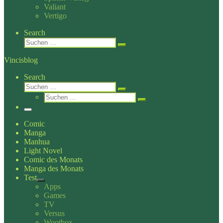
Valiant
Vertigo
Search
Suche
Suchen …
Vincisblog
Search
Suche
Suchen …
Suche
Suchen …
Menü
Comic
Manga
Manhua
Light Novel
Comic des Monats
Manga des Monats
Test
Apps
Games
TV
Versus
Wootbox