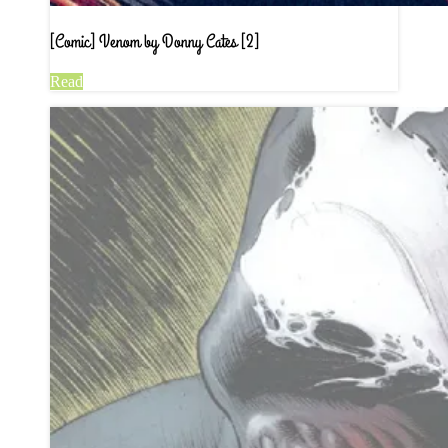
[Comic] Venom by Donny Cates [2]
Read