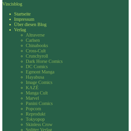
Vincisblog
Startseite
Impressum
Über diesen Blog
Verlag
Altraverse
Carlsen
Chinabooks
Cross-Cult
Crunchyroll
Dark Horse Comics
DC Comics
Egmont Manga
Hayabusa
Image Comics
KAZÉ
Manga Cult
Marvel
Panini Comics
Popcom
Reprodukt
Tokyopop
Skinless Crow
Splitter Verlag