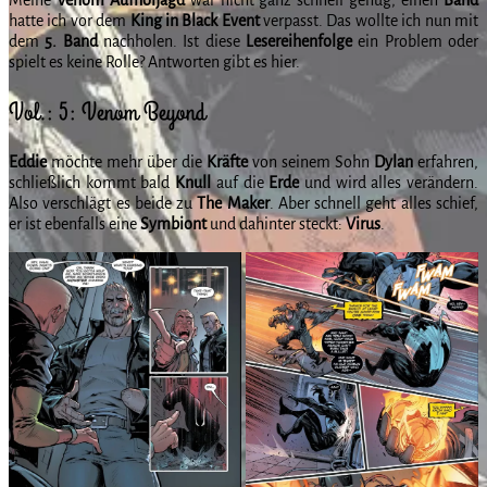
hatte ich vor dem
King in Black Event
verpasst. Das wollte ich nun mit
dem
5. Band
nachholen. Ist diese
Lesereihenfolge
ein Problem oder
spielt es keine Rolle? Antworten gibt es hier.
Vol.: 5: Venom Beyond
Eddie
möchte mehr über die
Kräfte
von seinem Sohn
Dylan
erfahren,
schließlich kommt bald
Knull
auf die
Erde
und wird alles verändern.
Also verschlägt es beide zu
The Maker
. Aber schnell geht alles schief,
er ist ebenfalls eine
Symbiont
und dahinter steckt:
Virus
.