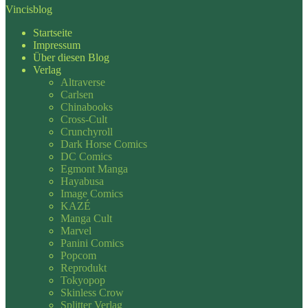
Vincisblog
Startseite
Impressum
Über diesen Blog
Verlag
Altraverse
Carlsen
Chinabooks
Cross-Cult
Crunchyroll
Dark Horse Comics
DC Comics
Egmont Manga
Hayabusa
Image Comics
KAZÉ
Manga Cult
Marvel
Panini Comics
Popcom
Reprodukt
Tokyopop
Skinless Crow
Splitter Verlag