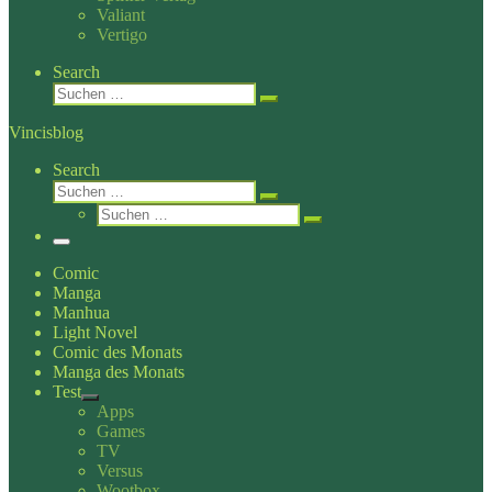
Valiant
Vertigo
Search
Suche
Suchen …
Vincisblog
Search
Suche
Suchen …
Suche
Suchen …
Menü
Comic
Manga
Manhua
Light Novel
Comic des Monats
Manga des Monats
Test
Apps
Games
TV
Versus
Wootbox