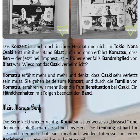
Das
Konzert
ist auch noch in ihrer Heimat und nicht in
Tokio
.
Nana
Osaki
tritt mit ihrer Band
Blast
auf, und dann erfährt
Komatsu
, dass
Ren
– der jetzt bei Trapnest ist – früher ebenfalls
Bandmitglied
von
Blast
war. Wieso hat das
Osaki
verheimlicht?
Komatsu
erfährt mehr und mehr und denkt, dass
Osaki
sehr verletzt
sein muss. Sie gehen beide zum
Konzert
, und durch die
Familie
von
Komatsu
, erfahren wir mehr über die
Familiensituation
bei
Osaki
. Ein
Händchenhalten
mit Folgen beendet den
Band
.
Mein Manga Senf
Die
Serie
kickt wieder richtig.
Komatsu
ist teilweise so „klassisch“ und
dennoch schließt man sie schnell ins Herz. Die
Trennung
ist hart für
sie und dennoch hat sie kurzdrauf wieder Interesse an einer
Beziehung
. Das Herz will, was das Herz will.