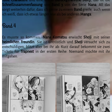
Schnellzusammenfassung
von
Band 3
von der Serie
Nana
. All das
sorgt weiterhin dafür, dass ich gerne zu einem
Band
greife, auch wenn
ich weiß, dass ich etwas länger lese als bei anderen
Manga
.
Band 4
Es musste so kommen.
Nana
Komatsu
erwischt
Shoji
mit seiner
heimlichen
Freundin
. Sie ist untröstlich und
Shoji
versucht sich zu
entschuldigen, blitzt aber bei ihr ab. Kurz darauf bekommt sie zwei
Tickets für
Trapnest
in der ersten Reihe. Niemand möchte mit ihr
mitgehen.