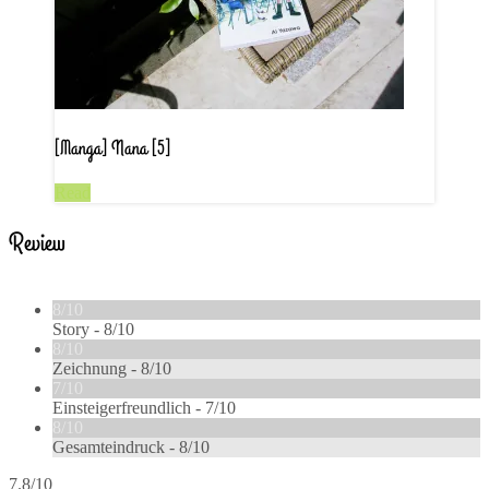
[Manga] Nana [5]
Read
Review
8/10
Story -
8/10
8/10
Zeichnung -
8/10
7/10
Einsteigerfreundlich -
7/10
8/10
Gesamteindruck -
8/10
7.8/10