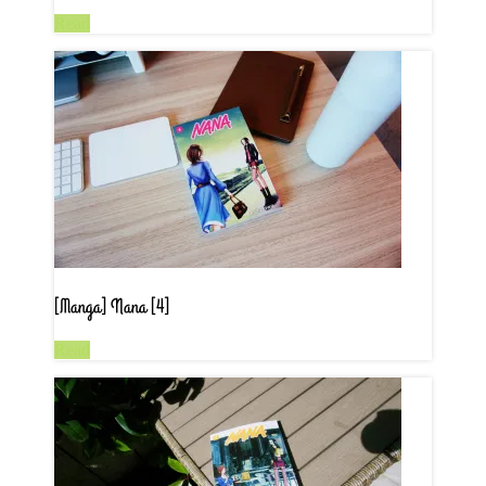
Read
[Manga] Nana [4]
Read