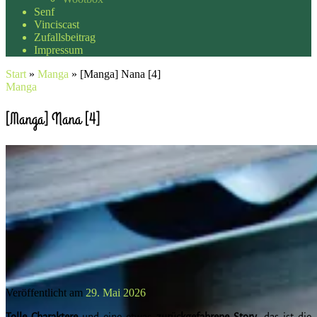
Senf
Vinciscast
Zufallsbeitrag
Impressum
Start
»
Manga
»
[Manga] Nana [4]
Manga
[Manga] Nana [4]
Veröffentlicht am
29. Mai 2026
Tolle
Charaktere
und eine etwas
zurückgefahrene
Story
, das ist die