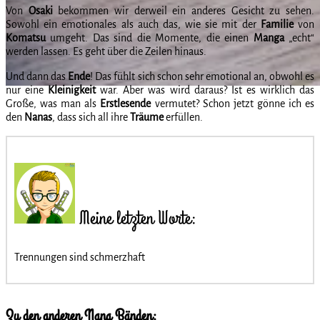
Von
Osaki
bekommen wir derweil ein anderes Gesicht zu sehen.
Sowohl ein emotionales als auch das, wie sie mit der
Familie
von
Komatsu
umgeht. Das sind die Momente, die einen
Manga
„echt“
werden lassen. Es geht über die Zeilen hinaus.
Und dann das
Ende
! Das fühlt sich schon sehr emotional an, obwohl es
nur eine
Kleinigkeit
war. Aber was wird daraus? Ist es wirklich das
Große, was man als
Erstlesende
vermutet? Schon jetzt gönne ich es
den
Nanas
, dass sich all ihre
Träume
erfüllen.
Meine letzten Worte:
Trennungen sind schmerzhaft
Zu den anderen Nana Bänden: