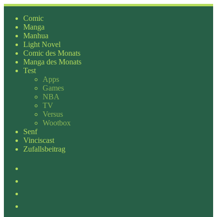
Zum
Inhalt
Comic
springen
Manga
Manhua
Light Novel
Comic des Monats
Manga des Monats
Test
Apps
Games
NBA
TV
Versus
Wootbox
Senf
Vinciscast
Zufallsbeitrag