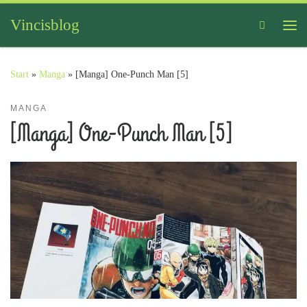
Zum Inhalt springen
Vincisblog
Search
Me
Start
»
Manga
»
[Manga] One-Punch Man [5]
MANGA
[Manga] One-Punch Man [5]