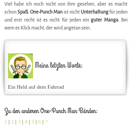
Viel habe ich noch nicht von ihm gesehen, aber es macht
schon
Spaß
.
One-Punch Man
ist nicht
Unterhaltung
für jeden
und erst recht ist es nicht für jeden ein
guter Manga
. Bei
wem es Klick macht, der wird angetan sein.
Meine letzten Worte:
Ein Held auf dem Fahrrad
Zu den anderen One-Punch Man Bänden:
1
|
2
|
3
|
4
|
5
|
6
|
7