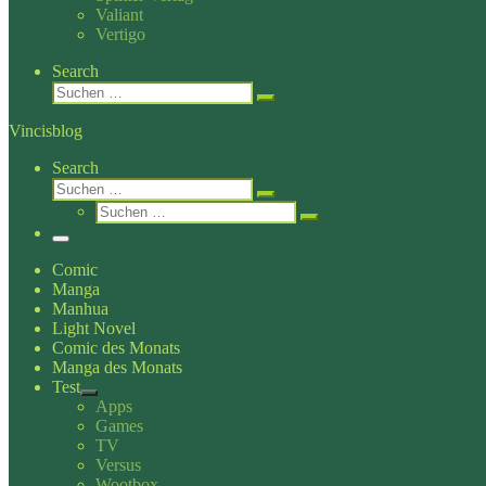
Valiant
Vertigo
Search
Suche
Suchen …
Vincisblog
Search
Suche
Suchen …
Suche
Suchen …
Menü
Comic
Manga
Manhua
Light Novel
Comic des Monats
Manga des Monats
Test
Apps
Games
TV
Versus
Wootbox