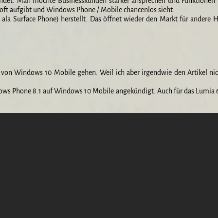
rkündet. Man möchte Businesskunden stärker ansprechen und Funktione
soft aufgibt und Windows Phone / Mobile chancenlos sieht.
e ala Surface Phone) herstellt. Das öffnet wieder den Markt für ander
te von Windows 10 Mobile gehen. Weil ich aber irgendwie den Artikel ni
dows Phone 8.1 auf Windows 10 Mobile angekündigt. Auch für das Lumia 