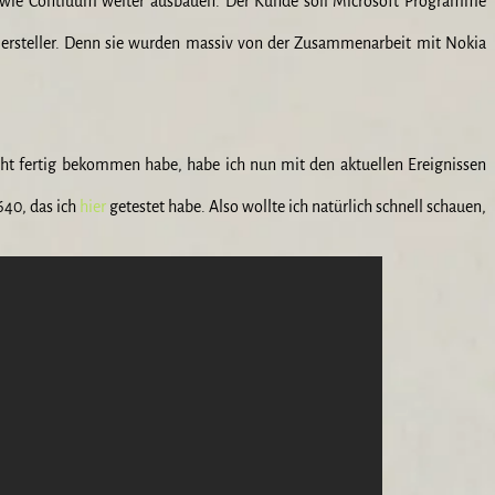
n wie Contiuum weiter ausbauen. Der Kunde soll Microsoft Programme
e Hersteller. Denn sie wurden massiv von der Zusammenarbeit mit Nokia
cht fertig bekommen habe, habe ich nun mit den aktuellen Ereignissen
640, das ich
hier
getestet habe. Also wollte ich natürlich schnell schauen,