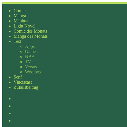
Zum
Inhalt
Comic
springen
Manga
Manhua
Light Novel
Comic des Monats
Manga des Monats
Test
Apps
Games
NBA
TV
Versus
Wootbox
Senf
Vinciscast
Zufallsbeitrag