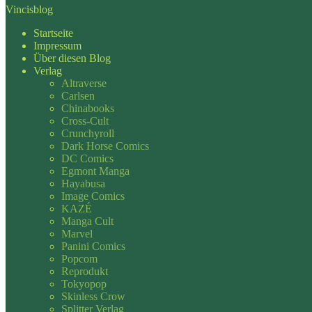
Vincisblog
Startseite
Impressum
Über diesen Blog
Verlag
Altraverse
Carlsen
Chinabooks
Cross-Cult
Crunchyroll
Dark Horse Comics
DC Comics
Egmont Manga
Hayabusa
Image Comics
KAZÉ
Manga Cult
Marvel
Panini Comics
Popcom
Reprodukt
Tokyopop
Skinless Crow
Splitter Verlag