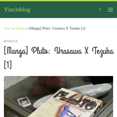
Zum Inhalt springen
Vincisblog
Search
Me
Start
»
Manga
»
[Manga] Pluto: Urasawa X Tezuka [1]
MANGA
[Manga] Pluto: Urasawa X Tezuka
[1]