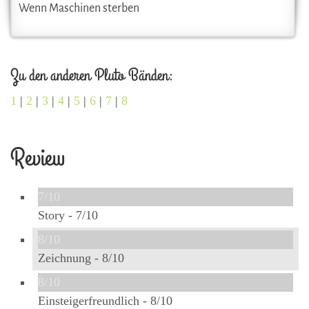
Wenn Maschinen sterben
Zu den anderen Pluto Bänden:
1
|
2
|
3
|
4
|
5
|
6
|
7
|
8
Review
7/10
Story -
7/10
8/10
Zeichnung -
8/10
8/10
Einsteigerfreundlich -
8/10