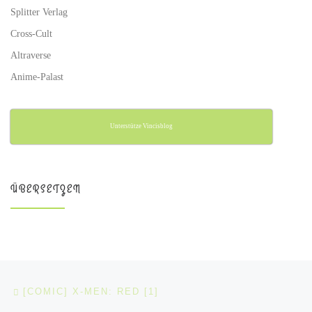
Splitter Verlag
Cross-Cult
Altraverse
Anime-Palast
Unterstütze Vincisblog
ÜBERSETZEN
Beitragsnavigation
Vorheriger Beitrag
[COMIC] X-MEN: RED [1]