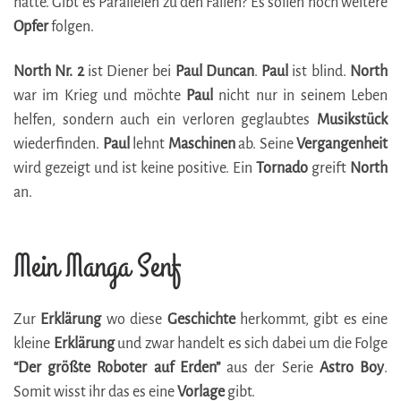
hatte. Gibt es Parallelen zu den Fällen? Es sollen noch weitere
Opfer
folgen.
North Nr. 2
ist Diener bei
Paul
Duncan
.
Paul
ist blind.
North
war im Krieg und möchte
Paul
nicht nur in seinem Leben
helfen, sondern auch ein verloren geglaubtes
Musikstück
wiederfinden.
Paul
lehnt
Maschinen
ab. Seine
Vergangenheit
wird gezeigt und ist keine positive. Ein
Tornado
greift
North
an.
Mein Manga Senf
Zur
Erklärung
wo diese
Geschichte
herkommt, gibt es eine
kleine
Erklärung
und zwar handelt es sich dabei um die Folge
“Der größte Roboter auf Erden”
aus der Serie
Astro
Boy
.
Somit wisst ihr das es eine
Vorlage
gibt.