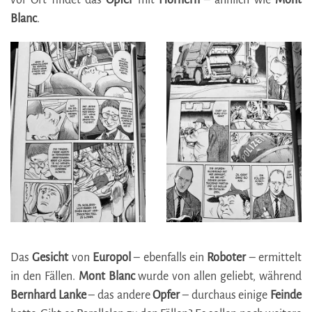
vor Ort findet das
Opfer
mit
Hörnern
– ähnlich wie
Mont
Blanc
.
Das
Gesicht
von
Europol
– ebenfalls ein
Roboter
– ermittelt
in den Fällen.
Mont Blanc
wurde von allen geliebt, während
Bernhard Lanke
– das andere
Opfer
– durchaus einige
Feinde