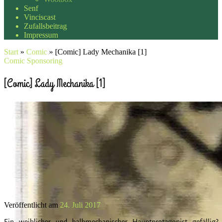
Senf
Vinciscast
Zufallsbeitrag
Impressum
Start
»
Comic
»
[Comic] Lady Mechanika [1]
Comic
Sponsoring
[Comic] Lady Mechanika [1]
Veröffentlicht am
24. Juli 2017
Ein weiblicher und halbmechanischer Hauptprotagonist gefällig?