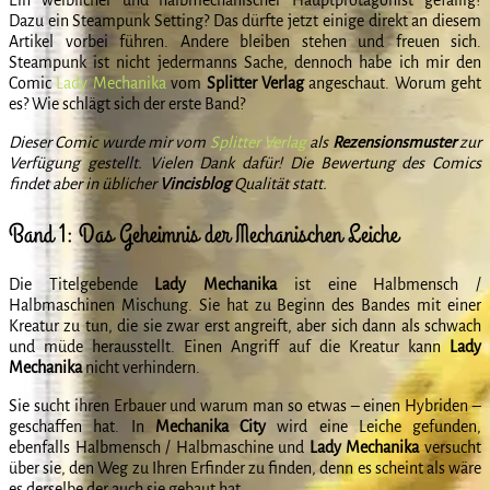
Dazu ein Steampunk Setting? Das dürfte jetzt einige direkt an diesem
Artikel vorbei führen. Andere bleiben stehen und freuen sich.
Steampunk ist nicht jedermanns Sache, dennoch habe ich mir den
Comic
Lady Mechanika
vom
Splitter Verlag
angeschaut. Worum geht
es? Wie schlägt sich der erste Band?
Dieser Comic wurde mir vom
Splitter Verlag
als
Rezensionsmuster
zur
Verfügung gestellt. Vielen Dank dafür! Die Bewertung des Comics
findet aber in üblicher
Vincisblog
Qualität statt.
Band 1: Das Geheimnis der Mechanischen Leiche
Die Titelgebende
Lady Mechanika
ist eine Halbmensch /
Halbmaschinen Mischung. Sie hat zu Beginn des Bandes mit einer
Kreatur zu tun, die sie zwar erst angreift, aber sich dann als schwach
und müde herausstellt. Einen Angriff auf die Kreatur kann
Lady
Mechanika
nicht verhindern.
Sie sucht ihren Erbauer und warum man so etwas – einen Hybriden –
geschaffen hat. In
Mechanika City
wird eine Leiche gefunden,
ebenfalls Halbmensch / Halbmaschine und
Lady Mechanika
versucht
über sie, den Weg zu Ihren Erfinder zu finden, denn es scheint als wäre
es derselbe der auch sie gebaut hat.