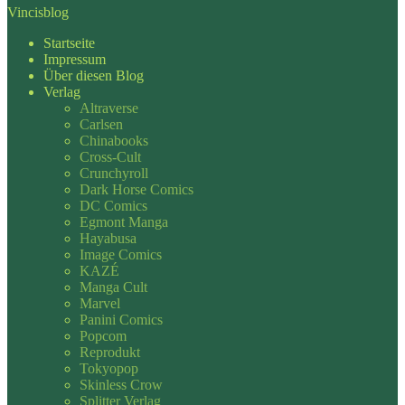
Vincisblog
Startseite
Impressum
Über diesen Blog
Verlag
Altraverse
Carlsen
Chinabooks
Cross-Cult
Crunchyroll
Dark Horse Comics
DC Comics
Egmont Manga
Hayabusa
Image Comics
KAZÉ
Manga Cult
Marvel
Panini Comics
Popcom
Reprodukt
Tokyopop
Skinless Crow
Splitter Verlag