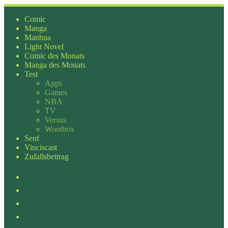
Zum
Inhalt
Comic
springen
Manga
Manhua
Light Novel
Comic des Monats
Manga des Monats
Test
Apps
Games
NBA
TV
Versus
Wootbox
Senf
Vinciscast
Zufallsbeitrag