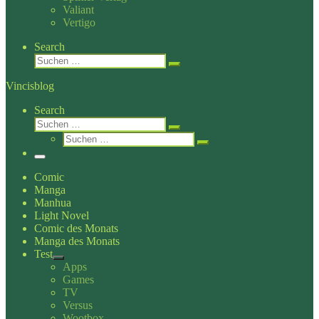
Valiant
Vertigo
Search
Suche
Suchen …
Vincisblog
Search
Suche
Suchen …
Suche
Suchen …
Menü
Comic
Manga
Manhua
Light Novel
Comic des Monats
Manga des Monats
Test
Apps
Games
TV
Versus
Wootbox