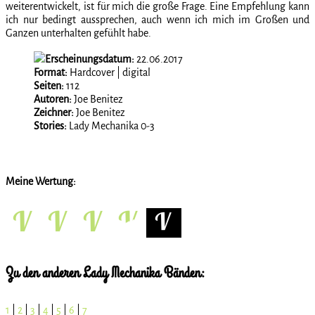
weiterentwickelt, ist für mich die große Frage. Eine Empfehlung kann
ich nur bedingt aussprechen, auch wenn ich mich im Großen und
Ganzen unterhalten gefühlt habe.
Erscheinungsdatum:
22.06.2017
Format:
Hardcover | digital
Seiten:
112
Autoren:
Joe Benitez
Zeichner:
Joe Benitez
Stories:
Lady Mechanika 0-3
Meine Wertung:
Zu den anderen Lady Mechanika Bänden:
1
|
2
|
3
|
4
|
5
|
6
|
7