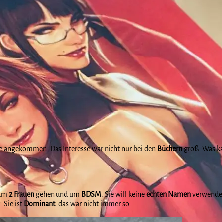
se angekommen. Das Interesse war nicht nur bei den
Büchern
groß. Was k
 um
2 Frauen
gehen und um
BDSM
. Sie will keine
echten Namen
verwenden
y
. Sie ist
Dominant
, das war nicht immer so.