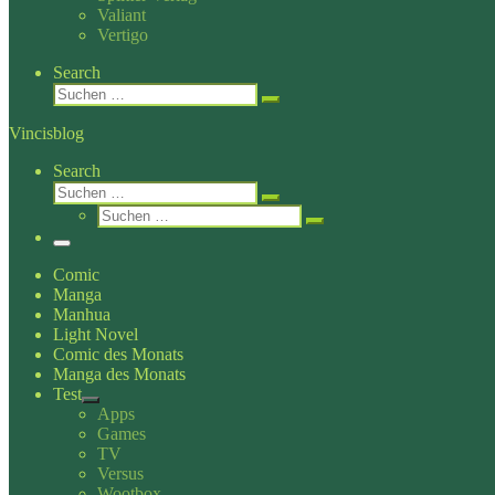
Valiant
Vertigo
Search
Suche
Suchen …
Vincisblog
Search
Suche
Suchen …
Suche
Suchen …
Menü
Comic
Manga
Manhua
Light Novel
Comic des Monats
Manga des Monats
Test
Apps
Games
TV
Versus
Wootbox