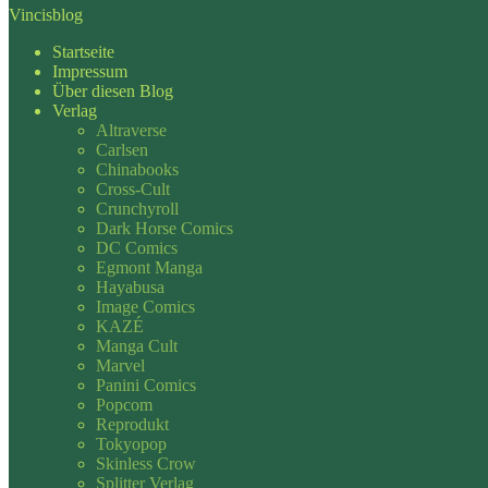
Vincisblog
Startseite
Impressum
Über diesen Blog
Verlag
Altraverse
Carlsen
Chinabooks
Cross-Cult
Crunchyroll
Dark Horse Comics
DC Comics
Egmont Manga
Hayabusa
Image Comics
KAZÉ
Manga Cult
Marvel
Panini Comics
Popcom
Reprodukt
Tokyopop
Skinless Crow
Splitter Verlag