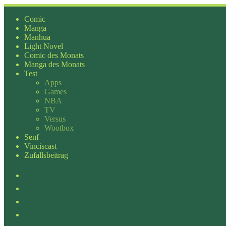
Zum
Inhalt
Comic
springen
Manga
Manhua
Light Novel
Comic des Monats
Manga des Monats
Test
Apps
Games
NBA
TV
Versus
Wootbox
Senf
Vinciscast
Zufallsbeitrag