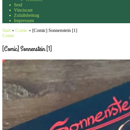
Senf
Vinciscast
Zufallsbeitrag
Impressum
Start
»
Comic
»
[Comic] Sonnenstein [1]
Comic
[Comic] Sonnenstein [1]