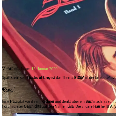
Veröffentlicht am
13. Januar 2020
Spätestens seit
Shades of Grey
ist das Thema
BDSM
in der breiten Mas
Band 1
Eine
Frau
sitzt vor ihrem
Rechner
und denkt über ein
Buch
nach. Es soll
hört in dieser
Geschichte
auf den Namen
Lisa
. Die andere
Frau
heißt
All