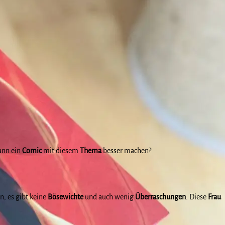
ann ein
Comic
mit diesem
Thema
besser machen?
, es gibt keine
Bösewichte
und auch wenig
Überraschungen
. Diese
Frau