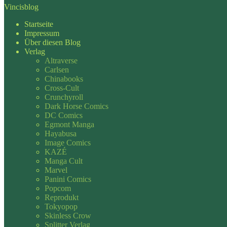
Vincisblog
Startseite
Impressum
Über diesen Blog
Verlag
Altraverse
Carlsen
Chinabooks
Cross-Cult
Crunchyroll
Dark Horse Comics
DC Comics
Egmont Manga
Hayabusa
Image Comics
KAZÉ
Manga Cult
Marvel
Panini Comics
Popcom
Reprodukt
Tokyopop
Skinless Crow
Splitter Verlag