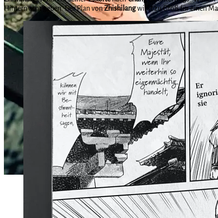
Hintern acht geben. Der Plan von
Zhishilang
wirkt zu Groß für einen M