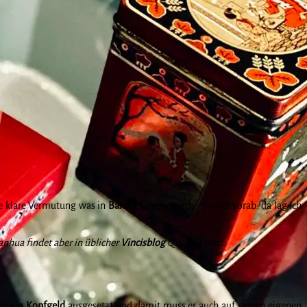
ine klare Vermutung was in
Band 2
folgen würde. So viel vorab: da lag ich
nhua findet aber in üblicher
Vincisblog
Qualität statt.
ist ein
Kopfgeld
ausgesetzt und damit muss er auch auf seinen eigenen