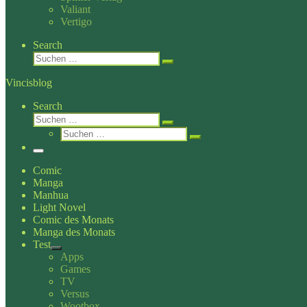
Valiant
Vertigo
Search
Suche
Suchen …
Vincisblog
Search
Suche
Suchen …
Suche
Suchen …
Menü
Comic
Manga
Manhua
Light Novel
Comic des Monats
Manga des Monats
Test
Apps
Games
TV
Versus
Wootbox