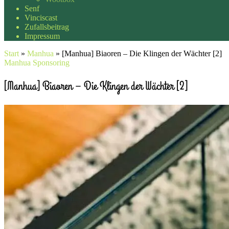
Senf
Vinciscast
Zufallsbeitrag
Impressum
Start
»
Manhua
»
[Manhua] Biaoren – Die Klingen der Wächter [2]
Manhua
Sponsoring
[Manhua] Biaoren – Die Klingen der Wächter [2]