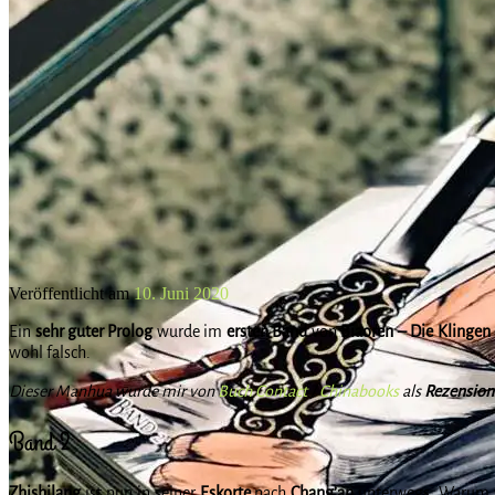
Veröffentlicht am
10. Juni 2020
Ein
sehr guter Prolog
wurde im
ersten Band
von
Biaoren – Die Klingen
wohl falsch.
Dieser Manhua wurde mir von
Buch Contact
/
Chinabooks
als
Rezension
Band 2
Zhishilang
ist nun in seiner
Eskorte
nach
Chang’an
unterwegs. Warum 