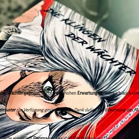
 der Wächter
geboten. Neben den hohen
Erwartungen
, hatte ich auch e
smuster
zur Verfügung gestellt. Vielen Dank dafür! Die Bewertung des Ma
wurde eigentlich
Daoma
ausgewählt? Die Erklärung ist einfach, auf ihn 