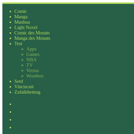
Zum
Inhalt
Comic
springen
Manga
Manhua
Light Novel
Comic des Monats
Manga des Monats
Test
Apps
Games
NBA
TV
Versus
Wootbox
Senf
Vinciscast
Zufallsbeitrag