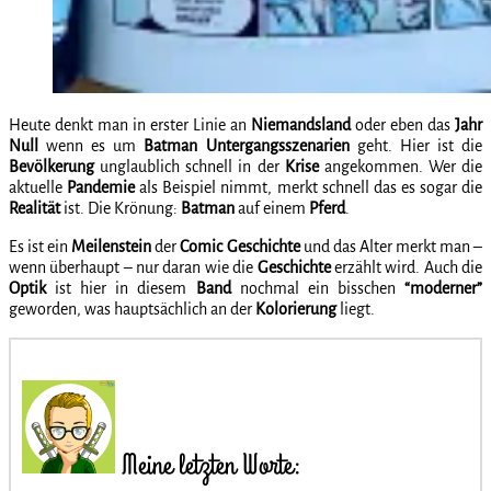
Heute denkt man in erster Linie an
Niemandsland
oder eben das
Jahr
Null
wenn es um
Batman Untergangsszenarien
geht. Hier ist die
Bevölkerung
unglaublich schnell in der
Krise
angekommen. Wer die
aktuelle
Pandemie
als Beispiel nimmt, merkt schnell das es sogar die
Realität
ist. Die Krönung:
Batman
auf einem
Pferd
.
Es ist ein
Meilenstein
der
Comic Geschichte
und das Alter merkt man –
wenn überhaupt – nur daran wie die
Geschichte
erzählt wird. Auch die
Optik
ist hier in diesem
Band
nochmal ein bisschen
“moderner”
geworden, was hauptsächlich an der
Kolorierung
liegt.
Meine letzten Worte: