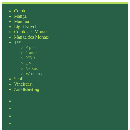
Zum
Inhalt
Comic
springen
Manga
Manhua
Light Novel
Comic des Monats
Manga des Monats
Test
Apps
Games
NBA
TV
Versus
Wootbox
Senf
Vinciscast
Zufallsbeitrag