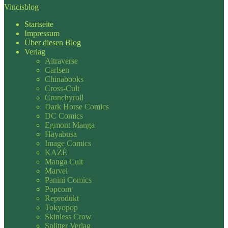
Vincisblog
Startseite
Impressum
Über diesen Blog
Verlag
Altraverse
Carlsen
Chinabooks
Cross-Cult
Crunchyroll
Dark Horse Comics
DC Comics
Egmont Manga
Hayabusa
Image Comics
KAZÉ
Manga Cult
Marvel
Panini Comics
Popcom
Reprodukt
Tokyopop
Skinless Crow
Splitter Verlag