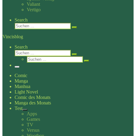
Valiant
Vertigo
Search
Suche
Suchen …
Vincisblog
Search
Suche
Suchen …
Suche
Suchen …
Menü
Comic
Manga
Manhua
Light Novel
Comic des Monats
Manga des Monats
Test
Apps
Games
TV
Versus
Wootbox