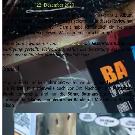
Veröffentlicht am
22. Dezember 2020
Wie in der
letzten Review
angekündigt, habe ich direkt das
4. Album
von
Die Rückkehr des dunklen Ritters
gelesen – nur dieses
Review
hat
etwas länger gedauert 😉. Damit habe ich endlich ein weiteres
Batman Meisterwerk
gelesen. Was ist meine Einschätzung?
Dieser Comic wurde mir von
Panini Comics
als
Rezensionsmuster
zur
Verfügung gestellt. Vielen Dank dafür! Die Bewertung des Comics
findet aber in üblicher
Vincisblog
Qualität statt.
Band 4
Es geht direkt auf dem
Jahrmarkt
weiter, wo der
3. Band
geendet hat.
Die
Polizei
ist mittlerweile auch vor Ort. Nachdem die
Mutanten-
Bande
umherging, sind nun die
Söhne Batmans
unterwegs. Dazu
kommen die
Nixons
, eine
Verbrecher Bande
mit
Masken
von
Richard
Nixon
.