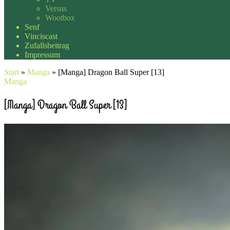
Versus
Wootbox
Senf
Vinciscast
Zufallsbeitrag
Impressum
Start
»
Manga
»
[Manga] Dragon Ball Super [13]
Manga
[Manga] Dragon Ball Super [13]