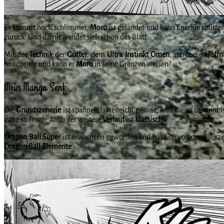
Es kommt noch schlimmer,
Moro
ist gelandet und kann Energie splitte
zurück. Und damit wendet sich schon das Blatt.
Mit der
Technik
der
Götter
, dem
Ultra Instinkt Omen
, steigt die
Hoffn
rechtzeitig und kann er
Moro
in seine Grenzen weisen?
Mein Manga Senf
Die
Grundszenerie
ist spannend, vielleicht gerade, weil sie so bekannt i
ganz so frisch. Auch der weitere
Verlauf
ist
klassisch
.
Dragon Ball Supe
r ist erwachsen geworden und hat sich von den Wurze
Dragon Ball Elemente
.