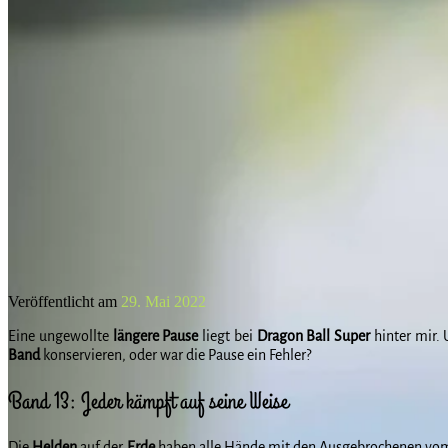
Veröffentlicht am
29. Mai 2022
Eine ungewollte
längere Pause
liegt bei
Dragon Ball Super
hinter mir.
Band
konservieren, oder war die Pause ein Fehler?
Band 13: Jeder kämpft auf seine Weise
Die
Helden
auf der
Erde
haben alle Hände mit den Ausgebrochenen v