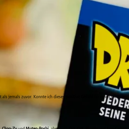
t als jemals zuvor. Konnte ich dieses
positive Gefühl
für einen weiteren
,
Chao-Zu
und
Muten-Roshi
, aber auch
C17
,
C18
,
Piccolo
und
Son-Gohan