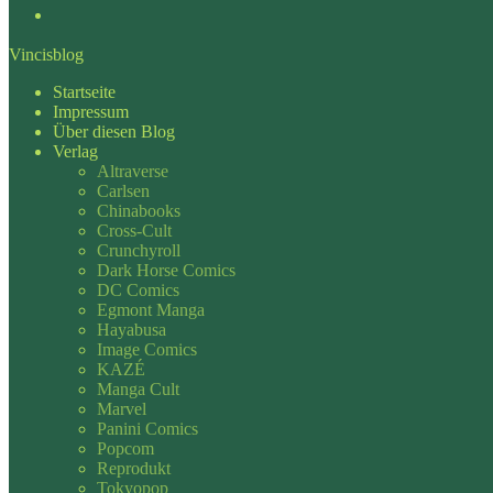
Vincisblog
Startseite
Impressum
Über diesen Blog
Verlag
Altraverse
Carlsen
Chinabooks
Cross-Cult
Crunchyroll
Dark Horse Comics
DC Comics
Egmont Manga
Hayabusa
Image Comics
KAZÉ
Manga Cult
Marvel
Panini Comics
Popcom
Reprodukt
Tokyopop