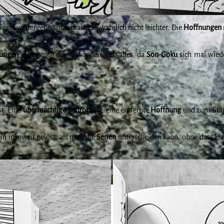
n und weitergeben, das macht es wahrlich nicht leichter. Die
Hoffnungen
ungen
. Aber auch diesmal ändert sich alles, da
Son-Goku
sich mal wied
st. Eine
übermächtige Bedrohung
, eine entfernte
Hoffnung
und zum Sta
ln insoweit gelöst, als man die
Serien
unterscheiden kann, ohne dass kl