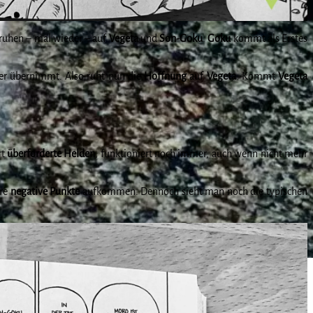
ruhen – mal wieder – auf
Vegeta
und
Son-Goku
.
Goku
kommt als Erstes
er übernimmt. Also ruht nun die
Hoffnung
auf
Vegeta
. Kommt
Vegeta
rt
überforderte Helden
, funktioniert noch immer, auch wenn nicht mehr
are
negative Punkte
aufkommen. Dennoch sieht man noch die typischen