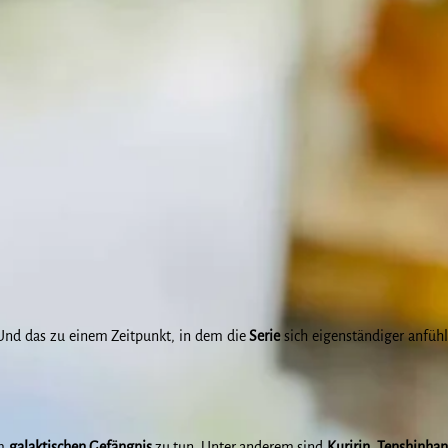
 Und das zu einem Zeitpunkt, in dem die
Serie
sich eigenständiger anfühl
om
galaktischen Gefängnis
zu tun. Unter anderem sind
Kuririn
,
Tenshinhan