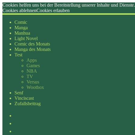
Cookies helfen uns bei der Bereitstellung unserer Inhalte und Dien
Cookies ablehnen
Cookies erlauben
Zum
Inhalt
Comic
springen
Manga
Manhua
Light Novel
Comic des Monats
Manga des Monats
Test
Apps
Games
NBA
TV
Versus
Wootbox
Senf
Vinciscast
Zufallsbeitrag