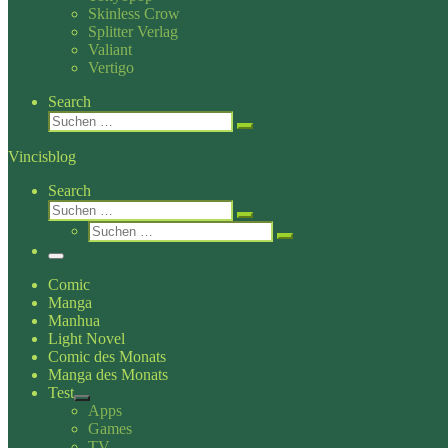
Skinless Crow
Splitter Verlag
Valiant
Vertigo
Search
Suche
Suchen …
Vincisblog
Search
Suche
Suchen …
Suche
Suchen …
Menü
Comic
Manga
Manhua
Light Novel
Comic des Monats
Manga des Monats
Test
Apps
Games
TV