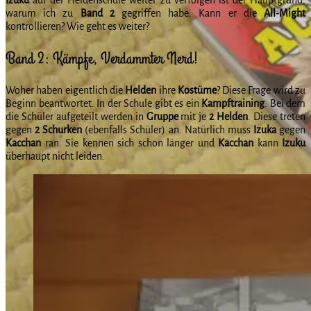
warum ich zu
Band 2
gegriffen habe. Kann er die
All-Might
kontrollieren? Wie geht es weiter?
Band 2: Kämpfe, Verdammter Nerd!
Woher haben eigentlich die
Helden
ihre
Kostüme
? Diese Frage wird zu
Beginn beantwortet. In der Schule gibt es ein
Kampftraining
. Bei dem
die Schüler aufgeteilt werden in
Gruppe
mit je
2 Helden
. Diese treten
gegen
2 Schurken
(ebenfalls Schüler) an. Natürlich muss
Izuka
gegen
Kacchan
ran. Sie kennen sich schon länger und
Kacchan
kann
Izuku
überhaupt nicht leiden.