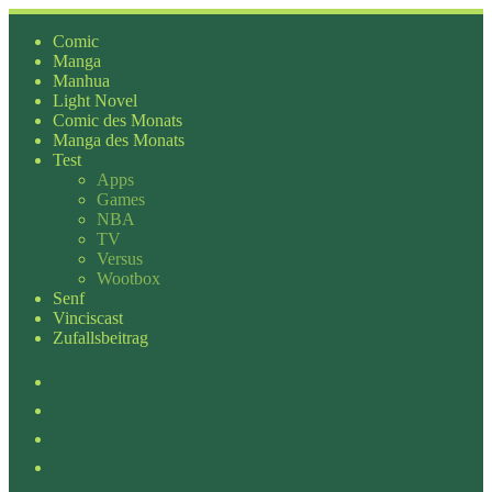
Zum
Inhalt
Comic
springen
Manga
Manhua
Light Novel
Comic des Monats
Manga des Monats
Test
Apps
Games
NBA
TV
Versus
Wootbox
Senf
Vinciscast
Zufallsbeitrag