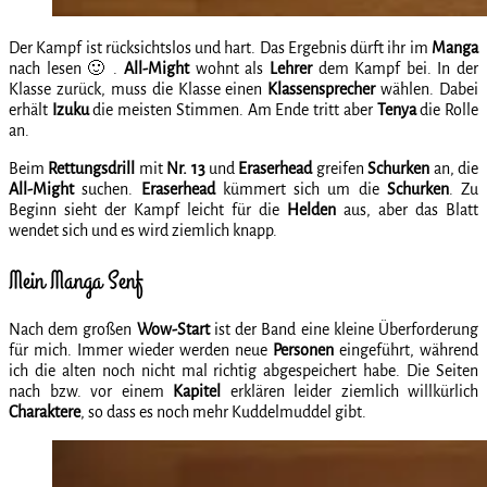
Der Kampf ist rücksichtslos und hart. Das Ergebnis dürft ihr im
Manga
nach lesen 🙂 .
All-Might
wohnt als
Lehrer
dem Kampf bei. In der
Klasse zurück, muss die Klasse einen
Klassensprecher
wählen. Dabei
erhält
Izuku
die meisten Stimmen. Am Ende tritt aber
Tenya
die Rolle
an.
Beim
Rettungsdrill
mit
Nr. 13
und
Eraserhead
greifen
Schurken
an, die
All-Might
suchen.
Eraserhead
kümmert sich um die
Schurken
. Zu
Beginn sieht der Kampf leicht für die
Helden
aus, aber das Blatt
wendet sich und es wird ziemlich knapp.
Mein Manga Senf
Nach dem großen
Wow-Start
ist der Band eine kleine Überforderung
für mich. Immer wieder werden neue
Personen
eingeführt, während
ich die alten noch nicht mal richtig abgespeichert habe. Die Seiten
nach bzw. vor einem
Kapitel
erklären leider ziemlich willkürlich
Charaktere
, so dass es noch mehr Kuddelmuddel gibt.