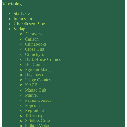
Vincisblog
Startseite
Impressum
Über diesen Blog
Verlag
Altraverse
Carlsen
Chinabooks
Cross-Cult
Crunchyroll
Dark Horse Comics
DC Comics
Egmont Manga
Hayabusa
Image Comics
KAZÉ
Manga Cult
Marvel
Panini Comics
Popcom
Reprodukt
Tokyopop
Skinless Crow
Splitter Verlag