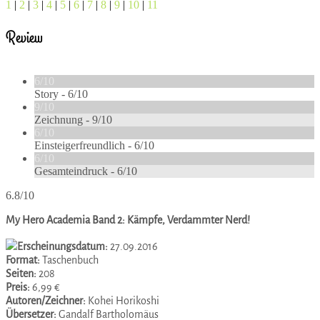
1
|
2
|
3
|
4
|
5
|
6
|
7
|
8
|
9
|
10
|
11
Review
6/10
Story -
6/10
9/10
Zeichnung -
9/10
6/10
Einsteigerfreundlich -
6/10
6/10
Gesamteindruck -
6/10
6.8/10
My Hero Academia Band 2: Kämpfe, Verdammter Nerd!
Erscheinungsdatum:
27.09.2016
Format:
Taschenbuch
Seiten:
208
Preis:
6,99 €
Autoren/Zeichner:
Kohei Horikoshi
Übersetzer:
Gandalf Bartholomäus