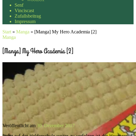
Senf
Vinciscast
Zufallsbeitrag
Impressum
Start
»
Manga
»
[Manga] My Hero Academia [2]
Manga
[Manga] My Hero Academia [2]
Veröffentlicht am
30. Dezember 2017
Izuku
auf der Heldenschule weiter zu verfolgen ist der Hauptgrund,