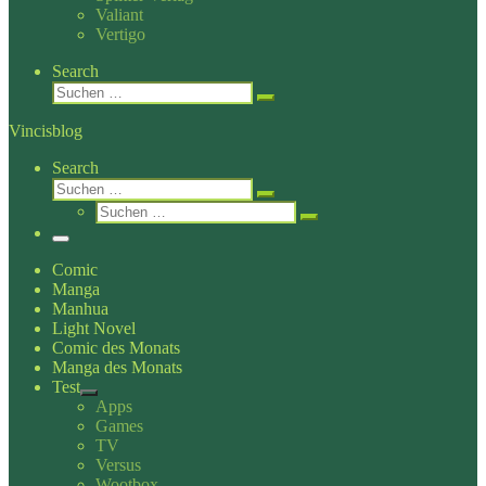
Valiant
Vertigo
Search
Suche
Suchen …
Vincisblog
Search
Suche
Suchen …
Suche
Suchen …
Menü
Comic
Manga
Manhua
Light Novel
Comic des Monats
Manga des Monats
Test
Apps
Games
TV
Versus
Wootbox