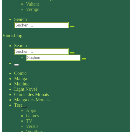
Valiant
Vertigo
Search
Suche
Suchen …
Vincisblog
Search
Suche
Suchen …
Suche
Suchen …
Menü
Comic
Manga
Manhua
Light Novel
Comic des Monats
Manga des Monats
Test
Apps
Games
TV
Versus
Wootbox