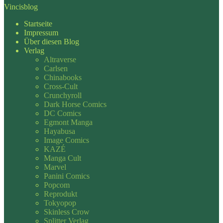
Vincisblog
Startseite
Impressum
Über diesen Blog
Verlag
Altraverse
Carlsen
Chinabooks
Cross-Cult
Crunchyroll
Dark Horse Comics
DC Comics
Egmont Manga
Hayabusa
Image Comics
KAZÉ
Manga Cult
Marvel
Panini Comics
Popcom
Reprodukt
Tokyopop
Skinless Crow
Splitter Verlag