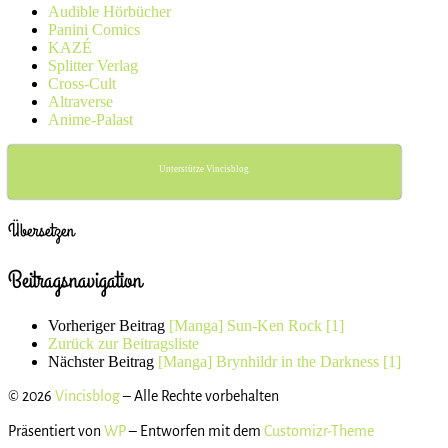
Audible Hörbücher
Panini Comics
KAZÉ
Splitter Verlag
Cross-Cult
Altraverse
Anime-Palast
Unterstütze Vincisblog
Übersetzen
Beitragsnavigation
Vorheriger Beitrag
[Manga] Sun-Ken Rock [1]
Zurück zur Beitragsliste
Nächster Beitrag
[Manga] Brynhildr in the Darkness [1]
© 2026
Vincisblog
– Alle Rechte vorbehalten
Präsentiert von
WP
– Entworfen mit dem
Customizr-Theme