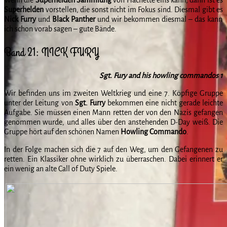
Superhelden
vorstellen, die sonst nicht im Fokus sind. Diesmal gibt es
Nick Furry
und
Black Panther
und wir bekommen diesmal – das kann
ich schon vorab sagen – gute Bände.
Band 21: NICK FURY
Sgt. Fury and his howling commandos 1
Wir befinden uns im zweiten Weltkrieg und eine 7. Köpfige Gruppe
unter der Leitung von
Sgt. Furry
bekommen eine nicht gerade leichte
Aufgabe. Sie müssen einen Mann retten der von den Nazis gefangen
genommen wurde, und alles über den anstehenden D-Day weiß. Die
Gruppe hört auf den schönen Namen
Howling Commando
.
In der Folge machen sich die 7 auf den Weg, um den Gefangenen zu
retten. Ein Klassiker ohne wirklich zu überraschen. Dabei erinnert er
ein wenig an alte Call of Duty Spiele.