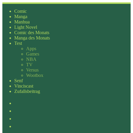
Zum
Inhalt
Comic
springen
Manga
Manhua
Light Novel
Comic des Monats
Manga des Monats
Test
Apps
Games
NBA
TV
Versus
Wootbox
Senf
Vinciscast
Zufallsbeitrag