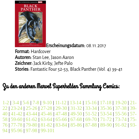
Erscheinungsdatum:
08.11.2017
Format:
Hardcover
Autoren:
Stan Lee, Jason Aaron
Zeichner:
Jack Kirby, Jefte Palo
Stories:
Fantastic Four 52-53, Black Panther (Vol. 4) 39-41
Zu den anderen Marvel Superhelden Sammlung Comics:
1-2
|
3-4
|
5-6
|
7-8
|
9-10
|
11-12
|
13-14
|
15-16
|
17-18
|
19-20
|
21-
22
|
23-24
|
25-26
|
27-28
|
29-30
|
31-32
|
33-34
|
35-36
|
37-38
|
39-
40
|
41-42
|
43-44
|
45-46
|
47-48
|
49-50
|
51-52
|
53-54
|
55-56
|
57-
58
|
59-60
|
61-62
|
63-64
|
65-66
|
67-68
|
69-70
|
71-72
|
73-74
|
75-
76
|
77-78
|
79-80
|
81-82
|
83-84
|
85-86
|
87-88
|
89-90
|
91-92
|
93-
94
|
95-96
|
97-98
|
99-101