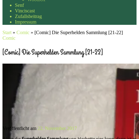
Senf
Vinciscast
Zufallsbeitrag
Impressum
Start
»
Comic
»
[Comic] Die Superhelden Sammlung [21-22]
Comic
[Comic] Die Superhelden Sammlung [21-22]
Veröffentlicht am
22. November 2017
Wenn die
Superhelden Sammlung
von Hachette eins kann, dann ist es