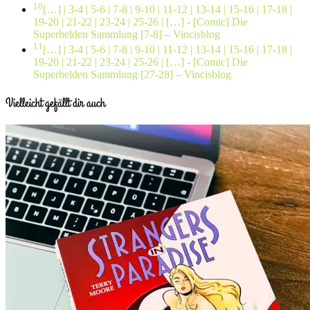
10
[…] | 3-4 | 5-6 | 7-8 | 9-10 | 11-12 | 13-14 | 15-16 | 17-18 |
19-20 | 21-22 | 23-24 | 25-26 | […]
- [Comic] Die
Superhelden Sammlung [7-8] – Vincisblog
11
[…] | 3-4 | 5-6 | 7-8 | 9-10 | 11-12 | 13-14 | 15-16 | 17-18 |
19-20 | 21-22 | 23-24 | 25-26 | […]
- [Comic] Die
Superhelden Sammlung [27-28] – Vincisblog
Vielleicht gefällt dir auch