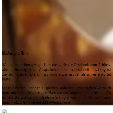
Wolverine Uhr
Wie vorher schon gesagt, kam das vorletzte Geschenk zum Schluss,
aber rechtzeitig. Beim Auspacken merkte man schnell, das Ding ist
ziemlich schwer. Die Uhr ist auch etwas größer als ich es erwartet
hätte.
Lange habe ich überlegt: auspacken, anfassen und anziehen? Aber ich
habe mich aus Gründen des “Wertverlusts” dagegen entschieden. Da
ich die Uhr wahrscheinlich eh nicht tragen würde, macht es so mehr
Sinn. Trotz allem hier ein Bild (+Verpackung).