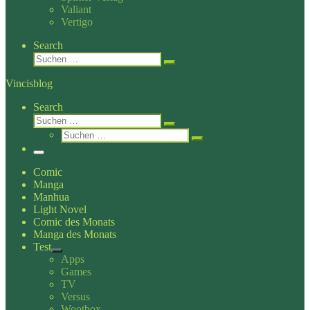
Valiant
Vertigo
Search
Suche
Suchen …
Vincisblog
Search
Suche
Suchen …
Suche
Suchen …
Menü
Comic
Manga
Manhua
Light Novel
Comic des Monats
Manga des Monats
Test
Apps
Games
TV
Versus
Wootbox