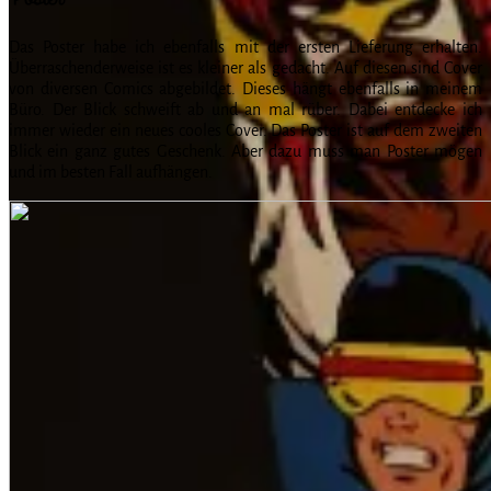
Das Poster habe ich ebenfalls mit der ersten Lieferung erhalten.
Überraschenderweise ist es kleiner als gedacht. Auf diesen sind Cover
von diversen Comics abgebildet. Dieses hängt ebenfalls in meinem
Büro. Der Blick schweift ab und an mal rüber. Dabei entdecke ich
immer wieder ein neues cooles Cover. Das Poster ist auf dem zweiten
Blick ein ganz gutes Geschenk. Aber dazu muss man Poster mögen
und im besten Fall aufhängen.