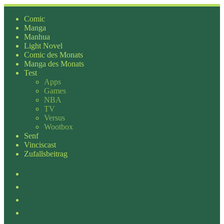
Zum
Inhalt
Comic
springen
Manga
Manhua
Light Novel
Comic des Monats
Manga des Monats
Test
Apps
Games
NBA
TV
Versus
Wootbox
Senf
Vinciscast
Zufallsbeitrag