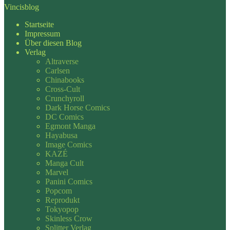
Vincisblog
Startseite
Impressum
Über diesen Blog
Verlag
Altraverse
Carlsen
Chinabooks
Cross-Cult
Crunchyroll
Dark Horse Comics
DC Comics
Egmont Manga
Hayabusa
Image Comics
KAZÉ
Manga Cult
Marvel
Panini Comics
Popcom
Reprodukt
Tokyopop
Skinless Crow
Splitter Verlag