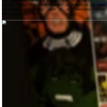
Text “
Make Mine Marvel
” . Es gibt noch einen Deckel und ein Gummi
um den Becher ohne “Verbrennungen” zu halten. Da ich keine
Verwendung dafür habe, dient er als Dekoration meines
Arbeitsplatzes 🙂 .