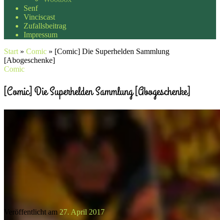
Senf
Vinciscast
Zufallsbeitrag
Impressum
Start
»
Comic
»
[Comic] Die Superhelden Sammlung
[Abogeschenke]
Comic
[Comic] Die Superhelden Sammlung [Abogeschenke]
Veröffentlicht am
27. April 2017