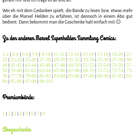
Wer eh mit dem Gedanken spielt, die Bände zu lesen bzw. etwas mehr
über die Marvel Helden zu erfahren, ist dennoch in einem Abo gut
bedient. Dann bekommt man die Geschenke halt einfach mit 🙂 .
Zu den anderen Marvel Superhelden Sammlung Comics:
1-2
|
3-4
|
5-6
|
7-8
|
9-10
|
11-12
|
13-14
|
15-16
|
17-18
|
19-20
|
21-
22
|
23-24
|
25-26
|
27-28
|
29-30
|
31-32
|
33-34
|
35-36
|
37-38
|
39-
40
|
41-42
|
43-44
|
45-46
|
47-48
|
49-50
|
51-52
|
53-54
|
55-56
|
57-
58
|
59-60
|
61-62
|
63-64
|
65-66
|
67-68
|
69-70
|
71-72
|
73-74
|
75-
76
|
77-78
|
79-80
|
81-82
|
83-84
|
85-86
|
87-88
|
89-90
|
91-92
|
93-
94
|
95-96
|
97-98
|
99-101
Premiumbände:
1
|
2
|
3
|
4
|
5
|
6
|
7
|
8
Abogeschenke