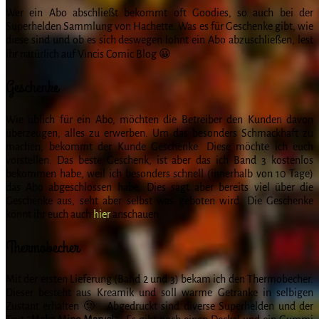
Wer ein Abo abschließt bekommt oft Goodies, so auch bei der
Superhelden Sammlung von Hachette. Was es für Geschenke gibt, wie
diese sind und ob es sich deswegen lohnt ein Abo abzuschließen, lest
ihr natürlich auf Vincis Comic Blog 😀
Geschenke
Wie üblich für ein Abo, möchten die Betreiber den Kunden davon
überzeugen, alles zu erwerben. Um das besonders Schmackhaft zu
machen, bekommt der Kunde Geschenke. Diese möchte ich euch
vorstellen. Das beste Geschenk, ist aber das ich Band 3 kostenlos
bekommen habe, weil ich besonders schnell (innerhalb von 10 Tage)
das Abo abgeschlossen habe. Dies sagt aber bereits viel über die
Geschenke aus, seht aber selbst was geboten wird. Die Geschenke
könnt ihr euch auch
hier
anschauen.
Thermobecher
Mit der ersten Lieferung (Band 2 und 3) bekam ich den Thermobecher.
Dieser besteht aus Kreamik und soll warme Getränke in selbigen
Zustant erhalten 🙂 . Abgedruckt sind diverse Superhelden und der