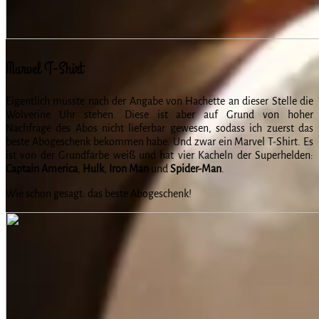
Marvel T-Shirt
Eigentlich müsste nach der Angabe von Hachette an dieser Stelle die
Wolverine Uhr stehen. Diese ist aber auf Grund von hoher
Nachfrage des Abos nicht lieferbar gewesen, sodass ich zuerst das
beste Abogeschenk bekommen habe. Und zwar ein Marvel T-Shirt. Es
ist von der Grundfarbe weiß und hat vier Kacheln der Superhelden:
Captain America
,
Hulk
,
Iron Man
und
Spider-Man
.
Wie schon gesagt: das beste Abogeschenk!