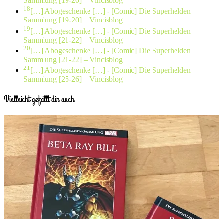
Sammlung [19-20] – Vincisblog
18
[…] Abogeschenke […]
- [Comic] Die Superhelden
Sammlung [19-20] – Vincisblog
19
[…] Abogeschenke […]
- [Comic] Die Superhelden
Sammlung [21-22] – Vincisblog
20
[…] Abogeschenke […]
- [Comic] Die Superhelden
Sammlung [21-22] – Vincisblog
21
[…] Abogeschenke […]
- [Comic] Die Superhelden
Sammlung [25-26] – Vincisblog
Vielleicht gefällt dir auch