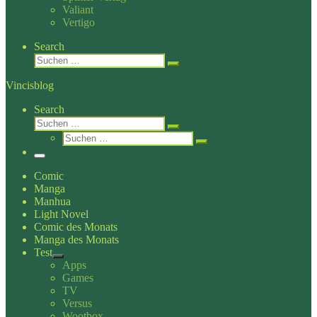
Valiant
Vertigo
Search
Suche
Suchen …
Vincisblog
Search
Suche
Suchen …
Suche
Suchen …
Menü
Comic
Manga
Manhua
Light Novel
Comic des Monats
Manga des Monats
Test
Apps
Games
TV
Versus
Wootbox