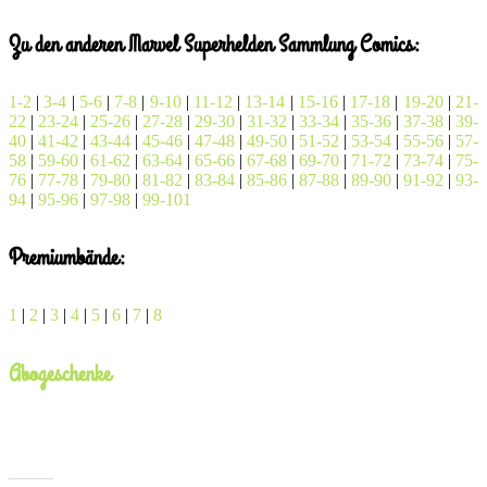
Zu den anderen Marvel Superhelden Sammlung Comics:
1-2
|
3-4
|
5-6
|
7-8
|
9-10
|
11-12
|
13-14
|
15-16
|
17-18
|
19-20
|
21-
22
|
23-24
|
25-26
|
27-28
|
29-30
|
31-32
|
33-34
|
35-36
|
37-38
|
39-
40
|
41-42
|
43-44
|
45-46
|
47-48
|
49-50
|
51-52
|
53-54
|
55-56
|
57-
58
|
59-60
|
61-62
|
63-64
|
65-66
|
67-68
|
69-70
|
71-72
|
73-74
|
75-
76
|
77-78
|
79-80
|
81-82
|
83-84
|
85-86
|
87-88
|
89-90
|
91-92
|
93-
94
|
95-96
|
97-98
|
99-101
Premiumbände:
1
|
2
|
3
|
4
|
5
|
6
|
7
|
8
Abogeschenke
x