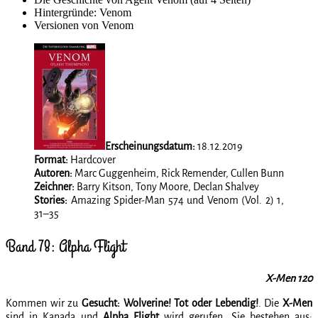
Hintergründe: Venom
Versionen von Venom
Erscheinungsdatum:
18.12.2019
Format:
Hardcover
Autoren:
Marc Guggenheim, Rick Remender, Cullen Bunn
Zeichner:
Barry Kitson, Tony Moore, Declan Shalvey
Stories:
Amazing Spider-Man 574 und Venom (Vol. 2) 1,
31–35
Band 78: Alpha Flight
X-Men 120
Kommen wir zu
Gesucht: Wolverine! Tot oder Lebendig!
. Die
X-Men
sind in Kanada und
Alpha Flight
wird gerufen. Sie bestehen aus: