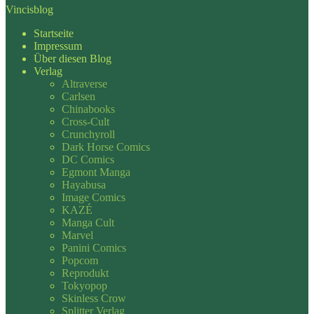
Vincisblog
Startseite
Impressum
Über diesen Blog
Verlag
Altraverse
Carlsen
Chinabooks
Cross-Cult
Crunchyroll
Dark Horse Comics
DC Comics
Egmont Manga
Hayabusa
Image Comics
KAZÉ
Manga Cult
Marvel
Panini Comics
Popcom
Reprodukt
Tokyopop
Skinless Crow
Splitter Verlag