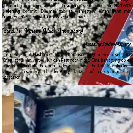
stelle ich mir immer wieder – besonders wenn eine neue
Hachette
Lieferung
kommt. Diesmal gab es wenigstens einen
Band
mit
“modernen”
Zeichenstil
. Ob das geholfen hat?
Band 77: Venom (Flash Thompson)
Amazing Spider-Man 574
Los geht es mit
Flashbacks
.
Flash Thompson
liegt in einem Bett, der
Krieg
ist für ihn vorbei, für den Rest noch nicht. Eine Befragung ob er
eine
Ehrenmedaille
bekommt oder nicht, lässt ihn kalt.
Flashbacks
–
vor allem zu seiner Zeit bei der
Army
– blitzen auf. In der Summe zum
vergessen.