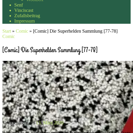
Senf
Vinciscast
Zufallsbeitrag
Impressum
Start
»
Comic
»
[Comic] Die Superhelden Sammlung [77-78]
Comic
[Comic] Die Superhelden Sammlung [77-78]
Veröffentlicht am
13. März 2020
Wie konnte es zu diesem
massiven Rückstand
kommen? Diese Frage