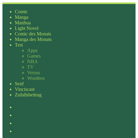
Zum
Inhalt
Comic
springen
Manga
Manhua
Light Novel
Comic des Monats
Manga des Monats
Test
Apps
Games
NBA
TV
Versus
Wootbox
Senf
Vinciscast
Zufallsbeitrag