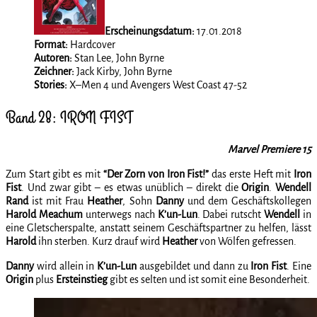
Erscheinungsdatum:
17.01.2018
Format:
Hardcover
Autoren:
Stan Lee, John Byrne
Zeichner:
Jack Kirby, John Byrne
Stories:
X–Men 4 und Avengers West Coast 47-52
Band 28: IRON FIST
Marvel Premiere 15
Zum Start gibt es mit
“Der Zorn von Iron Fist!”
das erste Heft mit
Iron
Fist
. Und zwar gibt – es etwas unüblich – direkt die
Origin
.
Wendell
Rand
ist mit Frau
Heather
, Sohn
Danny
und dem Geschäftskollegen
Harold Meachum
unterwegs nach
K’un-Lun
. Dabei rutscht
Wendell
in
eine Gletscherspalte, anstatt seinem Geschäftspartner zu helfen, lässt
Harold
ihn sterben. Kurz drauf wird
Heather
von Wölfen gefressen.
Danny
wird allein in
K’un-Lun
ausgebildet und dann zu
Iron Fist
. Eine
Origin
plus
Ersteinstieg
gibt es selten und ist somit eine Besonderheit.