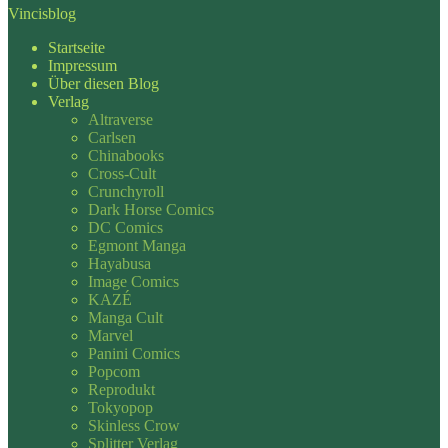
Vincisblog
Startseite
Impressum
Über diesen Blog
Verlag
Altraverse
Carlsen
Chinabooks
Cross-Cult
Crunchyroll
Dark Horse Comics
DC Comics
Egmont Manga
Hayabusa
Image Comics
KAZÉ
Manga Cult
Marvel
Panini Comics
Popcom
Reprodukt
Tokyopop
Skinless Crow
Splitter Verlag