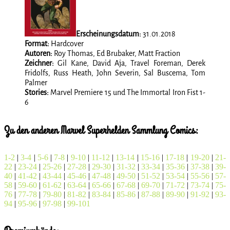
Erscheinungsdatum:
31.01.2018
Format:
Hardcover
Autoren:
Roy Thomas, Ed Brubaker, Matt Fraction
Zeichner:
Gil Kane, David Aja, Travel Foreman, Derek
Fridolfs, Russ Heath, John Severin, Sal Buscema, Tom
Palmer
Stories:
Marvel Premiere 15 und The Immortal Iron Fist 1-
6
Zu den anderen Marvel Superhelden Sammlung Comics:
1-2
|
3-4
|
5-6
|
7-8
|
9-10
|
11-12
|
13-14
|
15-16
|
17-18
|
19-20
|
21-
22
|
23-24
|
25-26
|
27-28
|
29-30
|
31-32
|
33-34
|
35-36
|
37-38
|
39-
40
|
41-42
|
43-44
|
45-46
|
47-48
|
49-50
|
51-52
|
53-54
|
55-56
|
57-
58
|
59-60
|
61-62
|
63-64
|
65-66
|
67-68
|
69-70
|
71-72
|
73-74
|
75-
76
|
77-78
|
79-80
|
81-82
|
83-84
|
85-86
|
87-88
|
89-90
|
91-92
|
93-
94
|
95-96
|
97-98
|
99-101