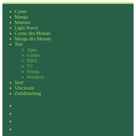
Zum
Inhalt
Comic
springen
Manga
Manhua
Light Novel
Comic des Monats
Manga des Monats
Test
Apps
Games
NBA
TV
Versus
Wootbox
Senf
Vinciscast
Zufallsbeitrag