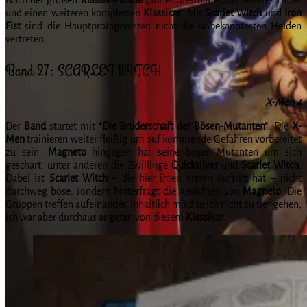
und einen weiteren kompletten
Klassiker
. Mit
Scarlet Witch
und
Iron
Fist
sind die Hauptprotagonisten nicht die unbekanntesten Helden
vertreten.
Band 27: SCARLET WITCH
X-Men 4
Der
Band
startet mit
“Die Bruderschaft der Bösen-Mutanten”
. Die
X-
Men
trainieren weiter fleißig um auf kommende Gefahren vorbereitet
zu sein.
Magneto
hingegen hat seine bösen Mutanten um sich
geschart, unter anderen die Zwillinge
Quicksilver
und
Scarlet Witch
.
Dabei ist
Scarlet Witch
– die hier ihren ersten Auftritt hat – nicht
durchweg böse, sondern hinterfragt die Ansichten von
Magneto
. Die
Gruppen treffen aufeinander, inhaltlich möchte ich nicht zu tief gehen,
ich war aber durchaus angetan von diesem
Klassiker
.