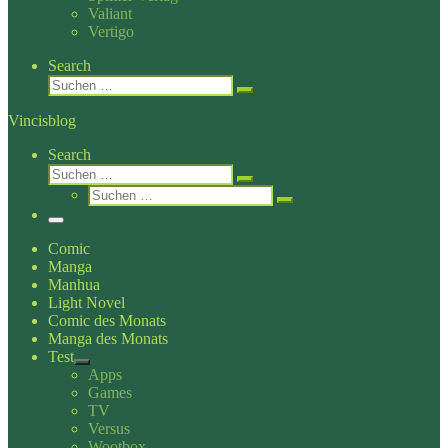
Valiant
Vertigo
Search
Suche
Suchen …
Vincisblog
Search
Suche
Suchen …
Suche
Suchen …
Menü
Comic
Manga
Manhua
Light Novel
Comic des Monats
Manga des Monats
Test
Apps
Games
TV
Versus
Wootbox