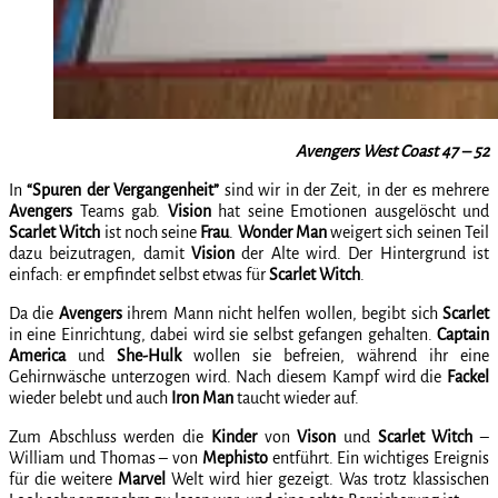
Avengers West Coast 47 – 52
In
“Spuren der Vergangenheit”
sind wir in der Zeit, in der es mehrere
Avengers
Teams gab.
Vision
hat seine Emotionen ausgelöscht und
Scarlet Witch
ist noch seine
Frau
.
Wonder Man
weigert sich seinen Teil
dazu beizutragen, damit
Vision
der Alte wird. Der Hintergrund ist
einfach: er empfindet selbst etwas für
Scarlet Witch
.
Da die
Avengers
ihrem Mann nicht helfen wollen, begibt sich
Scarlet
in eine Einrichtung, dabei wird sie selbst gefangen gehalten.
Captain
America
und
She-Hulk
wollen sie befreien, während ihr eine
Gehirnwäsche unterzogen wird. Nach diesem Kampf wird die
Fackel
wieder belebt und auch
Iron Man
taucht wieder auf.
Zum Abschluss werden die
Kinder
von
Vison
und
Scarlet Witch
–
William und Thomas – von
Mephisto
entführt. Ein wichtiges Ereignis
für die weitere
Marvel
Welt wird hier gezeigt. Was trotz klassischen