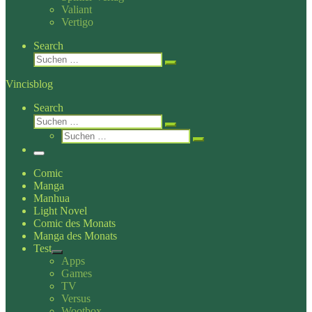
Valiant
Vertigo
Search
Suche
Suchen …
Vincisblog
Search
Suche
Suchen …
Suche
Suchen …
Menü
Comic
Manga
Manhua
Light Novel
Comic des Monats
Manga des Monats
Test
Apps
Games
TV
Versus
Wootbox