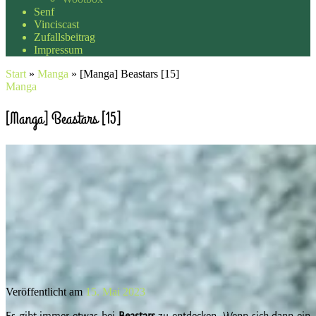
Senf
Vinciscast
Zufallsbeitrag
Impressum
Start
»
Manga
»
[Manga] Beastars [15]
Manga
[Manga] Beastars [15]
Veröffentlicht am
15. Mai 2023
Es gibt immer etwas bei
Beastars
zu entdecken. Wenn sich dann ein