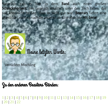
Natürlich gab es hier in dem
Band
auch einen großen
Schreckmoment
, den lasse ich inhaltlich unter den Tisch fallen, das
soll aber nicht heißen, dass er nicht gut war.
Beastars
liefert eine
grandiose Leistung nach der anderen ab. Eine absolute
Hit-Serie
!
Meine letzten Worte:
Verrückter Mischling
Zu den anderen Beastars Bänden:
1
|
2
|
3
|
4
|
5
|
6
|
7
|
8
|
9
|
10
|
11
|
12
|
13
|
14
|
15
|
16
|
17
|
18
|
19
|
20
|
21
|
22