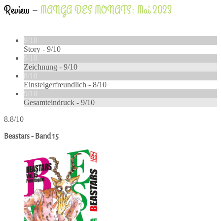
Review –
MANGA DES MONATS: Mai 2023
9/10
Story -
9/10
9/10
Zeichnung -
9/10
8/10
Einsteigerfreundlich -
8/10
9/10
Gesamteindruck -
9/10
8.8/10
Beastars - Band 15