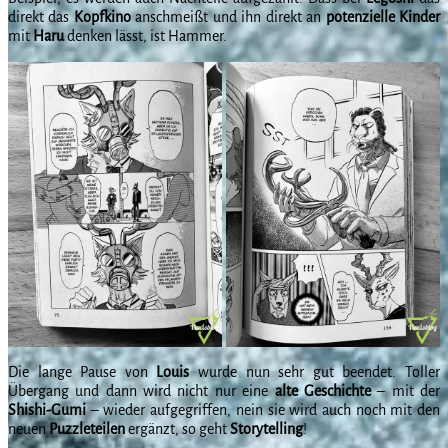
direkt das
Kopfkino
anschmeißt und ihn direkt an
potenzielle Kinder
mit
Haru
denken lässt, ist Hammer.
Die lange Pause von
Louis
wurde nun sehr gut beendet. Toller
Übergang und dann wird nicht nur eine
alte Geschichte
– mit der
Shishi-Gumi
– wieder aufgegriffen, nein sie wird auch noch mit den
neuen
Puzzleteilen
ergänzt, so geht
Storytelling
!