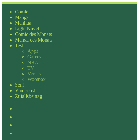
Zum
Inhalt
Comic
springen
Manga
Manhua
Light Novel
Comic des Monats
Manga des Monats
Test
Apps
Games
NBA
TV
Versus
Wootbox
Senf
Vinciscast
Zufallsbeitrag