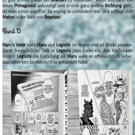
neuer
Protagonist
ankündigt und in eine ganz andere
Richtung
geht,
ist man schon angefixt. So erging es zumindest mir. Wie schlägt sich
Melon
in der Welt von
Beastars
?
Band 15
Haru’s Vater
sieht
Haru
und
Legoshi
im Regen und ist direkt perplex.
Da er freundlich ist, lädt er
Legoshi
zum Essen ein. Aus Höflichkeit
nimmt
Legoshi
die Einladung an.
Haru
wäre es offensichtlich lieber,
dass einer von beiden nicht so gehandelt hätte.