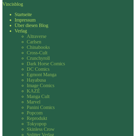
Vincisblog
Startseite
Impressum
Über diesen Blog
Verlag
Altraverse
Carlsen
Chinabooks
Cross-Cult
Crunchyroll
Dark Horse Comics
DC Comics
Egmont Manga
Hayabusa
Image Comics
KAZÉ
Manga Cult
Marvel
Panini Comics
Popcom
Reprodukt
Tokyopop
Skinless Crow
Splitter Verlag