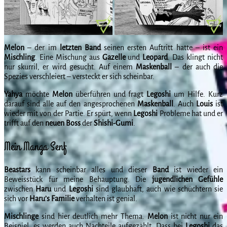
Melon
– der im
letzten Band
seinen ersten Auftritt hatte – ist ein
Mischling
. Eine Mischung aus
Gazelle
und
Leopard
. Das klingt nicht
nur skurril, er wird gesucht. Auf einem
Maskenball
– der auch die
Spezies verschleiert – versteckt er sich scheinbar.
Yahya
möchte
Melon
überführen und fragt
Legoshi
um Hilfe. Kurz
darauf sind alle auf den angesprochenen
Maskenball
. Auch
Louis
ist
wieder mit von der Partie. Er spürt, wenn
Legoshi
Probleme hat und er
trifft auf den
neuen Boss
der
Shishi-Gumi
.
Mein Manga Senf
Beastars
kann scheinbar alles und dieser
Band
ist wieder ein
Beweisstück für meine Behauptung. Die
jugendlichen Gefühle
zwischen
Haru
und
Legoshi
sind glaubhaft, auch wie schüchtern sie
sich vor
Haru’s Familie
verhalten ist genial.
Mischlinge
sind hier deutlich mehr Thema.
Melon
ist nicht nur ein
Beispiel, es werden auch Nachteile aufgezählt. Dass bei
Legoshi
das