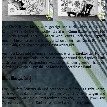
Die
Kindheit
von
Melon
wird gezeigt und auch woher sein Name
kommt – süß ☺️. Derweil wollen die
Shishi-Gumi
Rache für den
Tod
an ihrem Freund, aber sie haben wohl etwas übersehen.
Legoshi
möchte
Melon
fassen und hat sogar schon einen Plan. Dieser Plan teilt
er mit
Yahya
, der ihn prompt an
Gosha
weitergibt.
Auch bei
Louis
gibt es eine Entwicklung, er wird
Direktor
der
Horns-
Gruppe
.
Haru
und
Louis
sprechen miteinander und dabei spricht
Haru
auch von einem
Versprechen
, was sie jemanden gegeben hat. Ein
Quizduell
zwischen
Legoshi
und
Melon
beendet diesen
Band
.
Mein Manga Senf
Erneut liefert
Beastars
ab und besonders viel
Story
. Es geht voran,
auch wenn es dabei selten ein gerader Weg ist. Viele
Irrungen
und
Wirkungen
müssen die
Protagonisten
ertragen, um dem jeweiligen
Ziel näher zukommen. Dadurch wird die
Serie
unberechenbar.