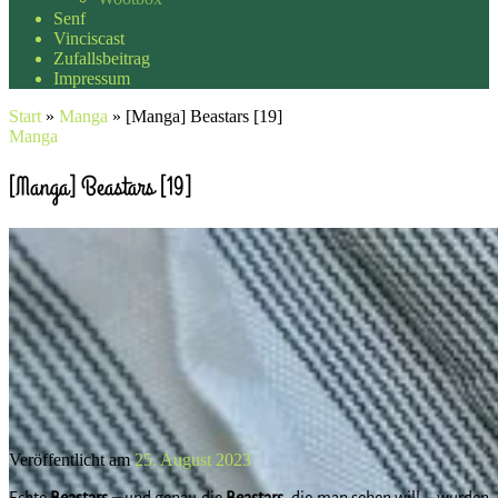
Senf
Vinciscast
Zufallsbeitrag
Impressum
Start
»
Manga
»
[Manga] Beastars [19]
Manga
[Manga] Beastars [19]
Veröffentlicht am
25. August 2023
Echte
Beastars –
und genau die
Beastars,
die man sehen will – wurden