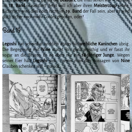
im
18. Band
präsentiert. Jetzt will ich aber ihren
Meistercoup
sehen.
Sicherlich wird dies noch nicht im
19. Band
der Fall sein, aber es wird
doch sicher noch mehr Cooles geboten, oder?
Band 19
Legoshi
hat scheinbar wirklich etwas für
weibliche Kaninchen
übrig.
Die Begegnung mit
Nine
macht ihn ganz wuschig und er fasst ihr
sogar an die Brüste. Er ist eben nur ein
18-jähriger Junge
. Wegen
seiner Eier hält
Legoshi
sich – wenn man den Aussagen von
Nine
Glauben schenken will – zurück.