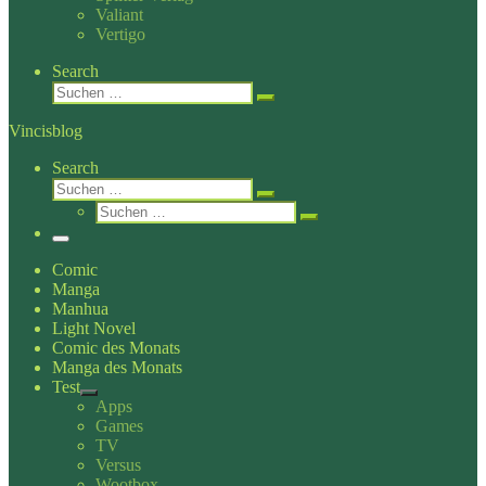
Valiant
Vertigo
Search
Suche
Suchen …
Vincisblog
Search
Suche
Suchen …
Suche
Suchen …
Menü
Comic
Manga
Manhua
Light Novel
Comic des Monats
Manga des Monats
Test
Apps
Games
TV
Versus
Wootbox