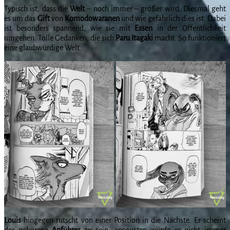
Typisch ist, dass die
Welt
– noch immer – größer wird. Diesmal geht
es um das
Gift
von
Komodowaranen
und wie gefährlich dies ist. Dabei
ist besonders spannend, wie sie mit
Essen
in der Öffentlichkeit
umgehen. Tolle Gedanken, die sich
Paru Itagaki
macht. So funktioniert
eine glaubwürdige Welt.
Louis
hingegen rutscht von einer Position in die Nächste. Er scheint