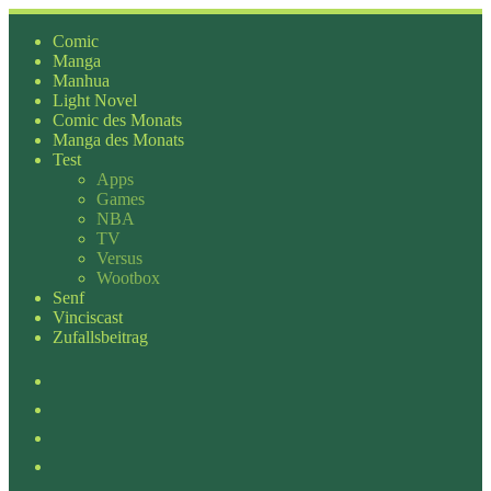
Zum
Inhalt
Comic
springen
Manga
Manhua
Light Novel
Comic des Monats
Manga des Monats
Test
Apps
Games
NBA
TV
Versus
Wootbox
Senf
Vinciscast
Zufallsbeitrag