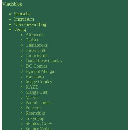
Vincisblog
Startseite
Impressum
Über diesen Blog
Verlag
Altraverse
Carlsen
Chinabooks
Cross-Cult
Crunchyroll
Dark Horse Comics
DC Comics
Egmont Manga
Hayabusa
Image Comics
KAZÉ
Manga Cult
Marvel
Panini Comics
Popcom
Reprodukt
Tokyopop
Skinless Crow
Splitter Verlag