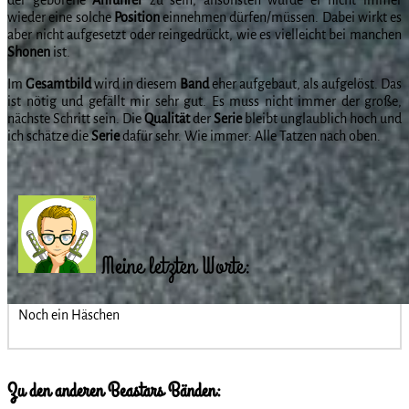
der geborene
Anführer
zu sein, ansonsten würde er nicht immer
wieder eine solche
Position
einnehmen dürfen/müssen. Dabei wirkt es
aber nicht aufgesetzt oder reingedrückt, wie es vielleicht bei manchen
Shonen
ist.
Im
Gesamtbild
wird in diesem
Band
eher aufgebaut, als aufgelöst. Das
ist nötig und gefällt mir sehr gut. Es muss nicht immer der große,
nächste Schritt sein. Die
Qualität
der
Serie
bleibt unglaublich hoch und
ich schätze die
Serie
dafür sehr. Wie immer: Alle Tatzen nach oben.
Meine letzten Worte:
Noch ein Häschen
Zu den anderen Beastars Bänden: