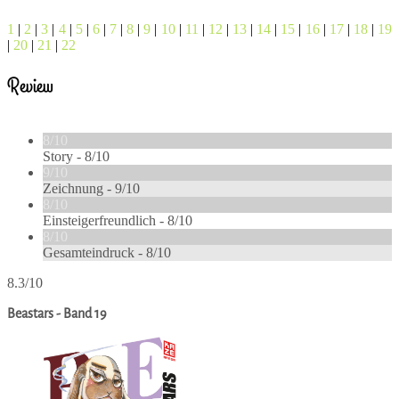
1
|
2
|
3
|
4
|
5
|
6
|
7
|
8
|
9
|
10
|
11
|
12
|
13
|
14
|
15
|
16
|
17
|
18
|
19
|
20
|
21
|
22
Review
8/10
Story -
8/10
9/10
Zeichnung -
9/10
8/10
Einsteigerfreundlich -
8/10
8/10
Gesamteindruck -
8/10
8.3/10
Beastars - Band 19